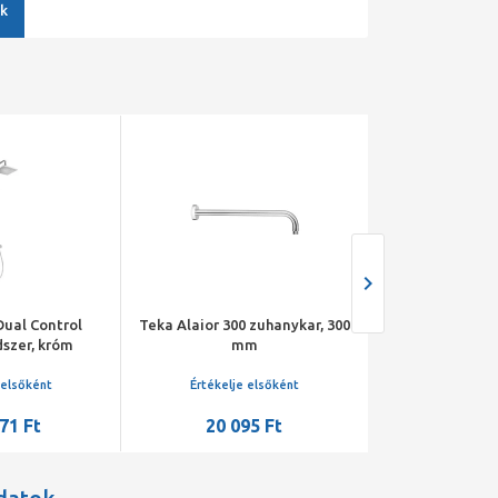
k
Dual Control
Teka Alaior 300 zuhanykar, 300
Teka Alaior 30
szer, króm
mm
400
 elsőként
Értékelje elsőként
Értékelje 
71 Ft
20 095 Ft
21 99