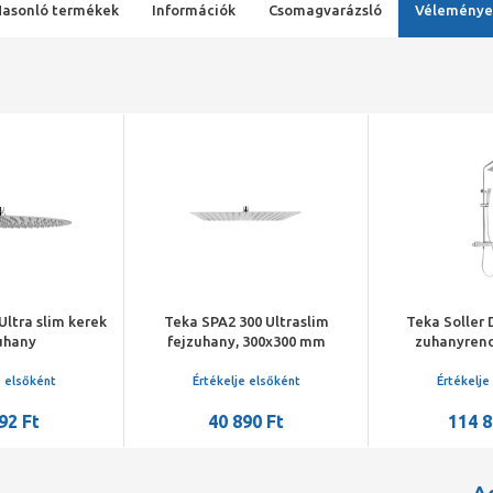
Hasonló termékek
Információk
Csomagvarázsló
Véleménye
Ultra slim kerek
Teka SPA2 300 Ultraslim
Teka Soller 
uhany
fejzuhany, 300x300 mm
zuhanyrend
e elsőként
Értékelje elsőként
Értékelje
92 Ft
40 890 Ft
114 8