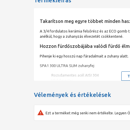
Termékleírás
Takarítson meg egyre többet minden has
A 3/4 fordulatos kerámia felsőrész és az ECO gomb tö
anélkül, hogy a zuhanyzás élvezetét csökkentené.
Hozzon fürdőszobájába valódi fürdő élm
Pihenje ki egy hosszú nap fáradalmait a zuhany alatt.
SPA1 300 ULTRA SLIM zuhanyfej
Rozsdamentes acél AISI 304
T
Vízkőmentes
Ultra vékony kivitel
Méret: O 300 mm
Vélemények és értékelések
Extra vízáramlás
Ezt a terméket még senki nem értékelte. Legyen Ö