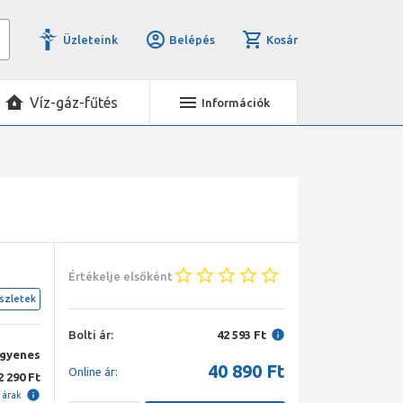
Üzleteink
Belépés
Kosár
Víz-gáz-fűtés
Információk
Értékelje elsőként
szletek
Bolti ár:
42 593 Ft
ngyenes
40 890
Ft
Online ár:
2 290 Ft
i árak