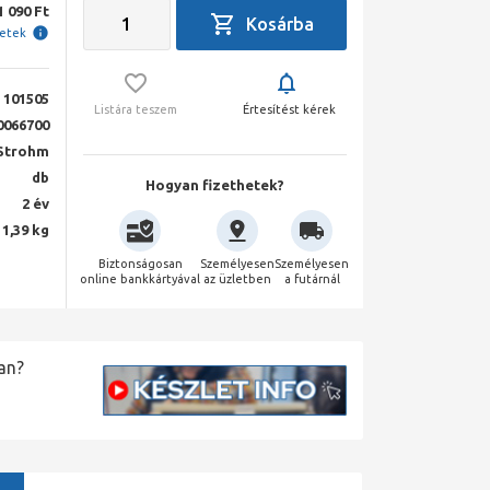
1 090 Ft
letek
101505
Listára teszem
Értesítést kérek
0066700
Strohm
db
Hogyan fizethetek?
2 év
1,39 kg
Biztonságosan
Személyesen
Személyesen
online bankkártyával
az üzletben
a futárnál
an?