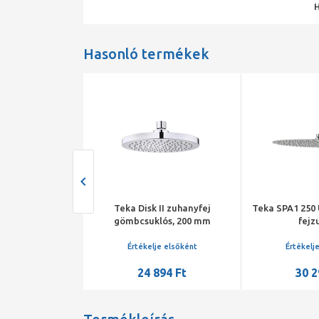
Hasonló termékek
300 zuhanykar,
Teka Disk II zuhanyfej
Teka SPA1 250 
00mm
gömbcsuklós, 200 mm
fejz
je elsőként
Értékelje elsőként
Értékelj
994 Ft
24 894 Ft
30 2