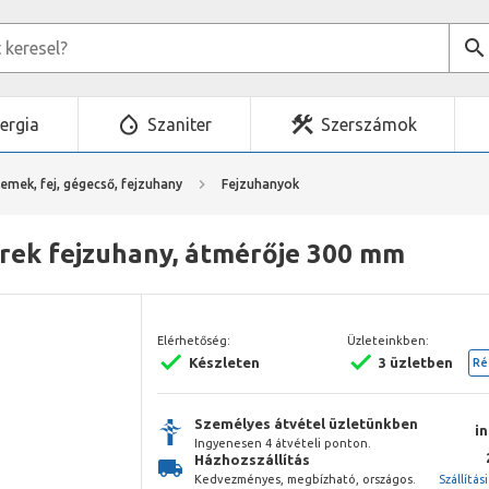
ergia
Szaniter
Szerszámok
emek, fej, gégecső, fejzuhany
Fejzuhanyok
erek fejzuhany, átmérője 300 mm
Elérhetőség:
Üzleteinkben:
Készleten
3 üzletben
Ré
Személyes átvétel üzletünkben
i
Ingyenesen 4 átvételi ponton.
Házhozszállítás
Kedvezményes, megbízható, országos.
Szállítás