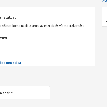
A
ználattal
kéletes kombinációja segíti az energia és víz megtakarítást
ényt
öbb mutatása
n az első!