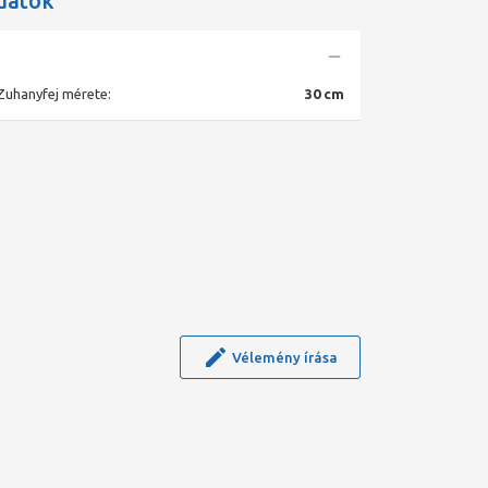
datok
Zuhanyfej mérete:
30 cm
Vélemény írása