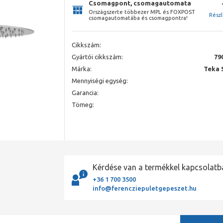
Csomagpont, csomagautomata
Országszerte többezer MPL és FOXPOST
Rész
csomagautomatába és csomagpontra!
Cikkszám:
Gyártói cikkszám:
79
Márka:
Teka 
Mennyiségi egység:
Garancia:
Tömeg:
Kérdése van a termékkel kapcsolatb
+36 1 700 3500
info@ferencziepuletgepeszet.hu