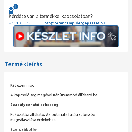
Kérdése van a termékkel kapcsolatban?
+36 1 700 3500
info@ferencziepuletgepeszet.hu
Termékleírás
Két üzemmód
A kapcsoló segítségével Két üzemmód állítható be
Szabályozható sebesség
Fokozatba állítható, Az optimális fúrási sebesség
megválasztása érdekében.
Szerszákoffer