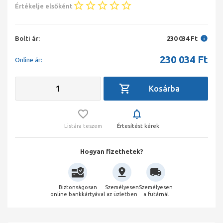
Értékelje elsőként
Bolti ár:
230 034 Ft
230 034
Ft
Online ár:
Listára teszem
Értesítést kérek
Hogyan fizethetek?
Biztonságosan
Személyesen
Személyesen
online bankkártyával
az üzletben
a futárnál