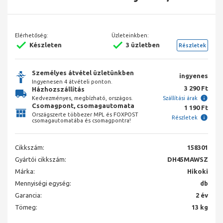
Elérhetőség:
Üzleteinkben:
Készleten
3 üzletben
Részletek
Személyes átvétel üzletünkben
ingyenes
Ingyenesen 4 átvételi ponton.
3 290 Ft
Házhozszállítás
Kedvezményes, megbízható, országos.
Szállítási árak
Csomagpont, csomagautomata
1 190 Ft
Országszerte többezer MPL és FOXPOST
Részletek
csomagautomatába és csomagpontra!
Cikkszám:
158301
Gyártói cikkszám:
DH45MAWSZ
Márka:
Hikoki
Mennyiségi egység:
db
Garancia:
2 év
Tömeg:
13 kg