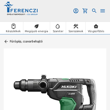
Készülékek
Megújuló energia
Szaniter
Szerszámok
Víz-gáz-fűtés
Fúrógép, csavarbehajtó