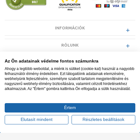
INFORMÁCIÓK
RÓLUNK
Az Ön adatainak védelme fontos számunkra
EGYÉB INFORMÁCIÓK
Ahogy a legtöbb weboldal, a miénk is sütiket (cookie-kat) használ a nagyobb
felhasználói élmény érdekében. Ezt látogatóink adatainak elemzésére,
webhelyünk fejlesztésére, személyre szabott tartalom megjelenítésére és
VÁSÁRLÓI INFORMÁCIÓK
nagyszerű webhely-élmény biztosítására, valamint célzott hirdetésekhez
alkalmazzuk. Az "Értem" gombra kattintva Ön elfogadja a sütik használatát.
Értem
Minden jog fenntartva. © Adatkezelés nyilvántartási száma NAIH-
87052/2015.
Elutasít mindent
Részletes beállítások
Ügyfélszolgálat: +36 1 700 3500
Tervezte és készítette:
Vision-Software, az Octopus 8 ERP
forgalmazója
.