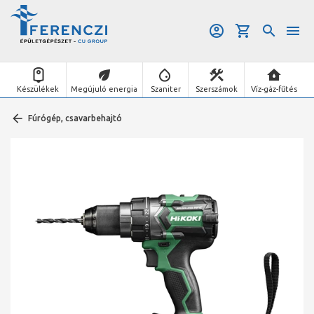
Készülékek
Megújuló energia
Szaniter
Szerszámok
Víz-gáz-fűtés
Fúrógép, csavarbehajtó