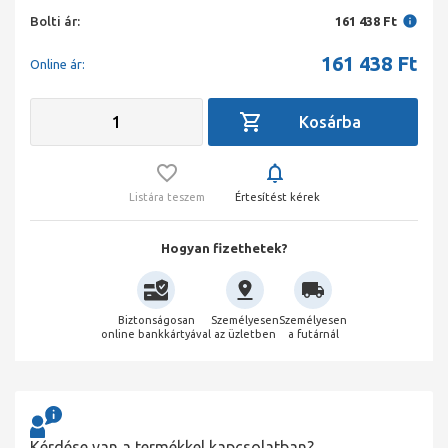
Bolti ár:
161 438 Ft
161 438
Ft
Online ár:
Listára teszem
Értesítést kérek
Hogyan fizethetek?
Biztonságosan
Személyesen
Személyesen
online bankkártyával
az üzletben
a futárnál
Kérdése van a termékkel kapcsolatban?