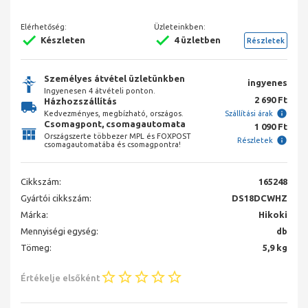
Elérhetőség:
Üzleteinkben:
Készleten
4 üzletben
Részletek
Személyes átvétel üzletünkben
ingyenes
Ingyenesen 4 átvételi ponton.
2 690 Ft
Házhozszállítás
Kedvezményes, megbízható, országos.
Szállítási árak
Csomagpont, csomagautomata
1 090 Ft
Országszerte többezer MPL és FOXPOST
Részletek
csomagautomatába és csomagpontra!
Cikkszám:
165248
Gyártói cikkszám:
DS18DCWHZ
Márka:
Hikoki
Mennyiségi egység:
db
Tömeg:
5,9 kg
Értékelje elsőként