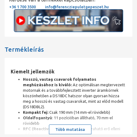
+36 1 700 3500
info@ferencziepuletgepeszet.hu
Termékleírás
Kiemelt jellemzők
Hosszú, vastag csavarok folyamatos
meghúzásához is kiváló:
Az optimálisan megtervezett
motornak és a továbbfejlesztett inverter áramkörnek
köszönhetően a DS18DC hatszor olyan gyorsan húzza
meg a hosszú és vastag csavarokat, mint az előd modell
(DS18DBL2).
Kompakt fej:
Csak 190 mm (14 mm-el rövidebb)
Oldalfogantyú
: 11 pozícióban állítható, 70 mm-el
rövidebb
RFC (Reactive Force Control):
Visszaható erő elleni
Több mutatása
védelem