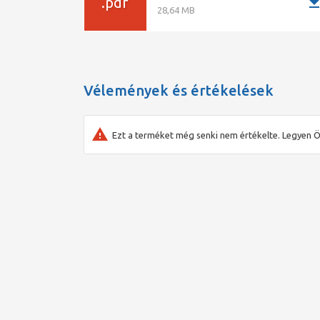
downlo
.pdf
28,64 MB
Tokmányméret:
13 mm
Hosszúság (mm):
170 mm
Gép tömege:
1,3 kg
Leszállított tartozékok:
2,0 Ah akku, töltő
Vélemények és értékelések
Ezt a terméket még senki nem értékelte. Legyen Ö