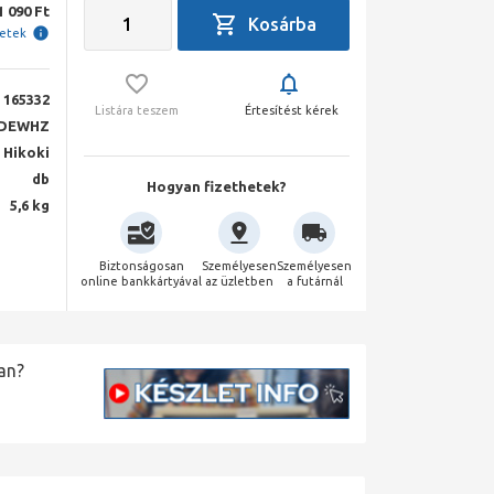
1 090 Ft
letek
165332
Listára teszem
Értesítést kérek
DEWHZ
Hikoki
db
Hogyan fizethetek?
5,6 kg
Biztonságosan
Személyesen
Személyesen
online bankkártyával
az üzletben
a futárnál
an?