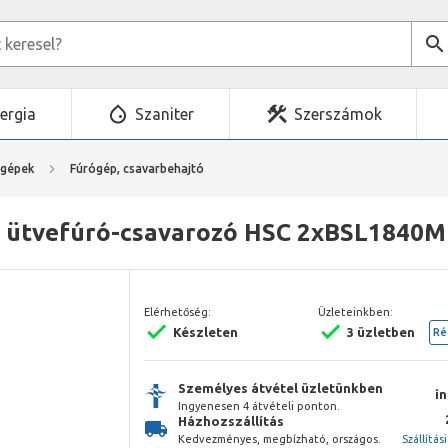
ergia
Szaniter
Szerszámok
mgépek
Fúrógép, csavarbehajtó
 ütvefúró-csavarozó HSC 2xBSL1840M
Elérhetőség:
Üzleteinkben:
Készleten
3 üzletben
Ré
Személyes átvétel üzletünkben
i
Ingyenesen 4 átvételi ponton.
Házhozszállítás
Kedvezményes, megbízható, országos.
Szállítás