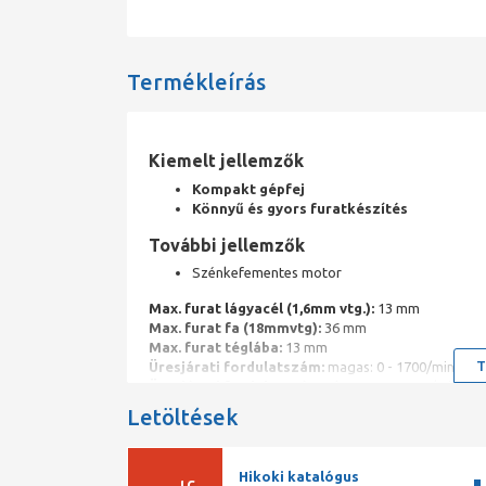
Termékleírás
Kiemelt jellemzők
Kompakt gépfej
Könnyű és gyors furatkészítés
További jellemzők
Szénkefementes motor
Max. furat lágyacél (1,6mm vtg.):
13 mm
Max. furat fa (18mmvtg):
36 mm
Max. furat téglába:
13 mm
T
Üresjárati fordulatszám:
magas: 0 - 1700/min
Üresjárati fordulatszám:
alacsony: 0 - 400/min
Üresjárati ütésszám:
alacsny: 6600/min
Letöltések
Üresjárati ütésszám:
magas: 25500/min
LED lámpa:
van
Nyomaték / kemény:
55 Nm
Hikoki katalógus
Nyomaték / lágy:
26 Nm