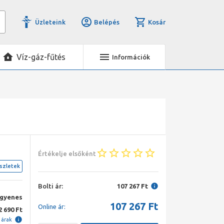
Üzleteink
Belépés
Kosár
Víz-gáz-fűtés
Információk
Értékelje elsőként
szletek
Bolti ár:
107 267 Ft
ngyenes
107 267
Ft
Online ár:
2 690 Ft
i árak