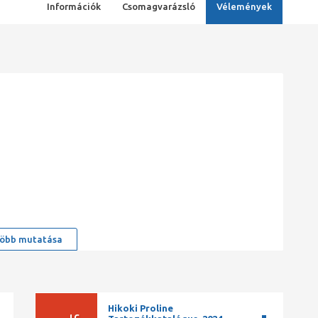
Információk
Csomagvarázsló
Vélemények
öbb mutatása
Hikoki Proline