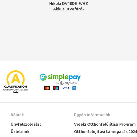
Hikoki DV18DE-WHZ
Akkus ütvefúró-
csavarozó HSC
2xBSL1840M
Rólunk
Egyéb információk
Ügyfélszolgálat
Vidéki Otthonfelújítási Program
Üzleteink
Otthonfelújítási támogatás 2024