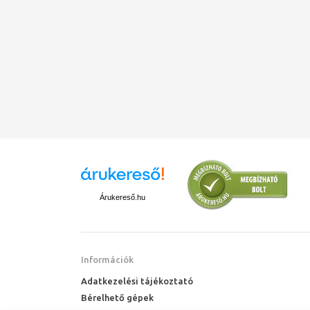
Árukereső.hu
Információk
Adatkezelési tájékoztató
Bérelhető gépek