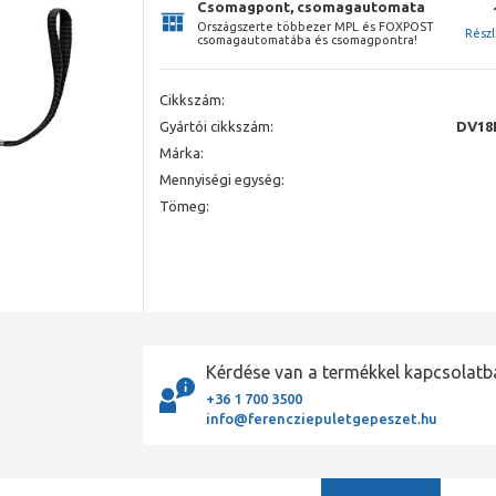
Csomagpont, csomagautomata
Országszerte többezer MPL és FOXPOST
Rész
csomagautomatába és csomagpontra!
Cikkszám:
Gyártói cikkszám:
DV18
Márka:
Mennyiségi egység:
Tömeg:
Kérdése van a termékkel kapcsolatb
+36 1 700 3500
info@ferencziepuletgepeszet.hu