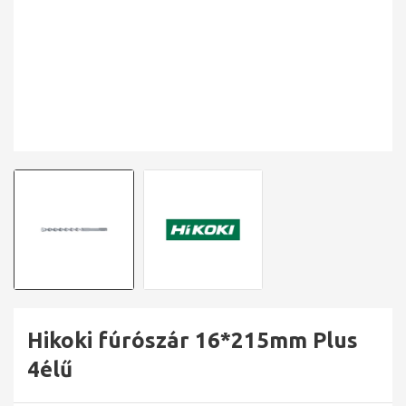
Hikoki fúrószár 16*215mm Plus
4élű