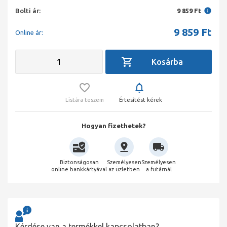
Bolti ár:
9 859 Ft
9 859
Ft
Online ár:
Listára teszem
Értesítést kérek
Hogyan fizethetek?
Biztonságosan
Személyesen
Személyesen
online bankkártyával
az üzletben
a futárnál
Kérdése van a termékkel kapcsolatban?