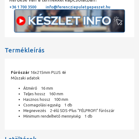
+36 1 700 3500
info@ferencziepuletgepeszet.hu
Termékleírás
Fúrószár
16x215mm PLUS 4é
Műszaki adatok
Átmérő 16 mm
Teljes hossz 160 mm
Hasznos hossz 100 mm
Csomagolási egység 1 db
Megnevezés 2-élű SDS-Plus "FÉLPROFI" fúrószár
Minimum rendelhető mennyiség 1 db