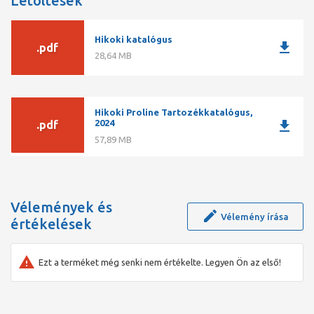
Letöltések
Hikoki katalógus
download
.pdf
28,64 MB
Hikoki Proline Tartozékkatalógus,
download
2024
.pdf
57,89 MB
Vélemények és
Vélemény írása
értékelések
Ezt a terméket még senki nem értékelte. Legyen Ön az első!