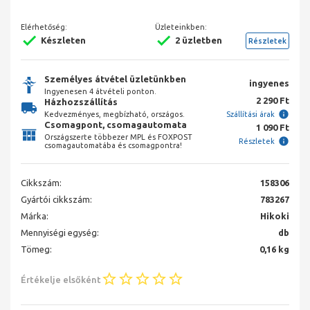
Elérhetőség:
Üzleteinkben:
Készleten
2 üzletben
Részletek
Személyes átvétel üzletünkben
ingyenes
Ingyenesen 4 átvételi ponton.
2 290 Ft
Házhozszállítás
Kedvezményes, megbízható, országos.
Szállítási árak
Csomagpont, csomagautomata
1 090 Ft
Országszerte többezer MPL és FOXPOST
Részletek
csomagautomatába és csomagpontra!
Cikkszám:
158306
Gyártói cikkszám:
783267
Márka:
Hikoki
Mennyiségi egység:
db
Tömeg:
0,16 kg
Értékelje elsőként