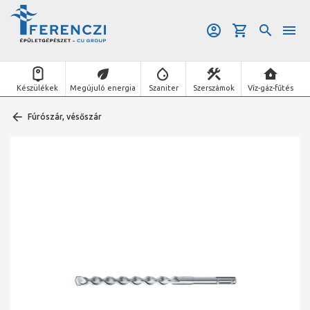
Készülékek
Megújuló energia
Szaniter
Szerszámok
Víz-gáz-fűtés
Fúrószár, vésőszár