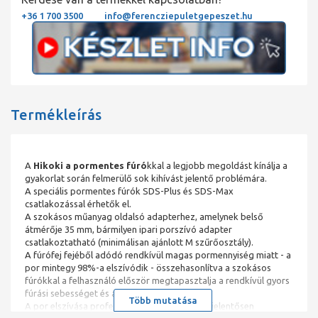
+36 1 700 3500
info@ferencziepuletgepeszet.hu
Termékleírás
A
Hikoki a pormentes fúró
kkal a legjobb megoldást kínálja a
gyakorlat során felmerülő sok kihívást jelentő problémára.
A speciális pormentes fúrók SDS-Plus és SDS-Max
csatlakozással érhetők el.
A szokásos műanyag oldalsó adapterhez, amelynek belső
átmérője 35 mm, bármilyen ipari porszívó adapter
csatlakoztatható (minimálisan ajánlott M szűrőosztály).
A fúrófej fejéből adódó rendkívül magas pormennyiség miatt - a
por mintegy 98%-a elszívódik - összehasonlítva a szokásos
fúrókkal a felhasználó először megtapasztalja a rendkívül gyors
fúrási sebességet és a csökkentett vibrációt.
Több mutatása
A por elszívása professzionális porszívókkal jelentősen