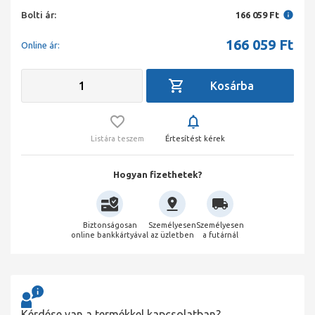
Bolti ár:
166 059 Ft
166 059
Ft
Online ár:
Listára teszem
Értesítést kérek
Hogyan fizethetek?
Biztonságosan
Személyesen
Személyesen
online bankkártyával
az üzletben
a futárnál
Kérdése van a termékkel kapcsolatban?