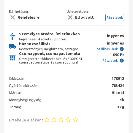
Elérhetőség:
Üzleteinkben:
Rendelésre
Elfogyott
Részletek
Személyes átvétel üzletünkben
ingyenes
Ingyenesen 4 átvételi ponton.
ingyenes
Házhozszállítás
Kedvezményes, megbízható, országos.
Szállítási árak
Csomagpont, csomagautomata
1 090 Ft
Országszerte többezer MPL és FOXPOST
Részletek
csomagautomatába és csomagpontra!
Cikkszám:
170912
Gyártói cikkszám:
783424
Márka:
Hikoki
Mennyiségi egység:
db
Tömeg:
0 kg
Értékelje elsőként