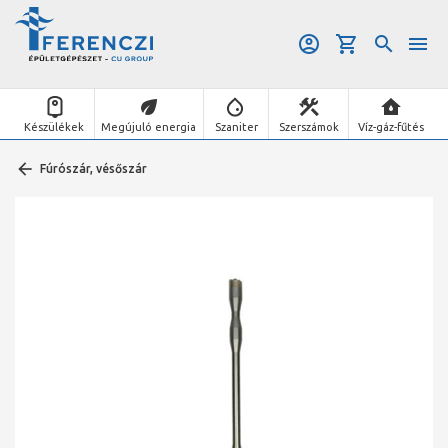
Készülékek
Megújuló energia
Szaniter
Szerszámok
Víz-gáz-fűtés
Fúrószár, vésőszár