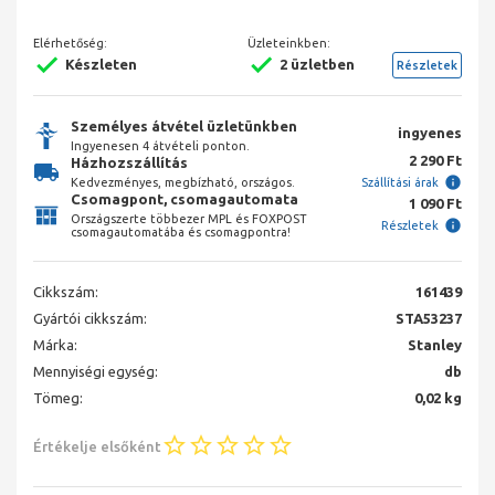
Elérhetőség:
Üzleteinkben:
Készleten
2 üzletben
Részletek
Személyes átvétel üzletünkben
ingyenes
Ingyenesen 4 átvételi ponton.
2 290 Ft
Házhozszállítás
Kedvezményes, megbízható, országos.
Szállítási árak
Csomagpont, csomagautomata
1 090 Ft
Országszerte többezer MPL és FOXPOST
Részletek
csomagautomatába és csomagpontra!
Cikkszám:
161439
Gyártói cikkszám:
STA53237
Márka:
Stanley
Mennyiségi egység:
db
Tömeg:
0,02 kg
Értékelje elsőként