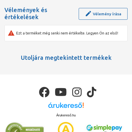
garantálja a minőséget. Kényelmes Használat Az ergonomikus
kialakításnak köszönhetően kényelmesen használhatod
Vélemények és
hosszabb ideig is. A biztonságos fogás és a könnyű irányítás
Vélemény írása
értékelések
biztosítja, hogy hatékonyan és kényelmesen dolgozhass.
Szerezd be most az ÜVEGFÚRÓ 10MM STANLEY
STA53247
-QZ-
t, és végezd el az üvegfúrást a legmagasabb minőségben és
hatékonyságban!
Ezt a terméket még senki nem értékelte. Legyen Ön az első!
Utoljára megtekintett termékek
Árukereső.hu