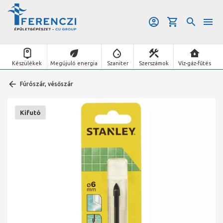
Készülékek
Megújuló energia
Szaniter
Szerszámok
Víz-gáz-fűtés
Fúrószár, vésőszár
Kifutó