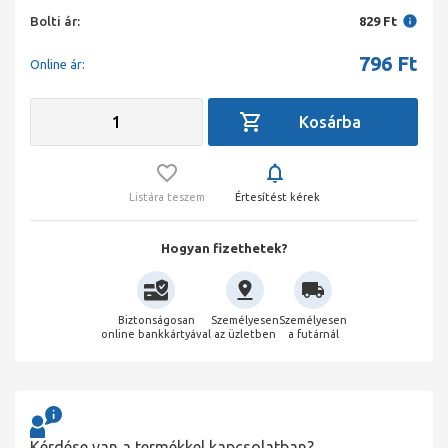
Bolti ár:
829 Ft
796
Ft
Online ár:
Listára teszem
Értesítést kérek
Hogyan fizethetek?
Biztonságosan
Személyesen
Személyesen
online bankkártyával
az üzletben
a futárnál
Kérdése van a termékkel kapcsolatban?