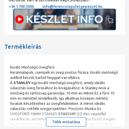
+36 1 700 3500
info@ferencziepuletgepeszet.hu
Termékleírás
Kiváló Minőségű Üvegfúró
Kerámialapok, csempék és üveg pontos fúrása. Kiváló minőségű
acélból készül, karbid heggyel van ellátva.
A
STANLEY
egy kiváló minőségű üvegfúró, amely ideális
választás üveg fúrásához és kivágásához. A Stanley neve a
minőség és tartósság garanciája. 10 mm-es Méret Ez a fúró 10
mm-es mérettel rendelkezik, így alkalmas közepes méretű
furatok készítéséhez az üvegfelületeken. A méret ideális
választás sokféle üvegprojekthez. Precíziós Munka Az
ÜVEGFÚRÓ 10MM STANLEY
STA53247
-QZ éles vágóéllel
rendelkezik, ami lehetővé teszi a pontos és sima fúrást üvegen.
Több mutatása
Ne aggódj a sérülések vagy pontatlanságok miatt - ez a fúró