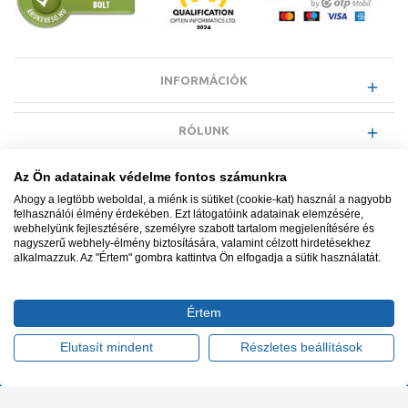
INFORMÁCIÓK
RÓLUNK
Az Ön adatainak védelme fontos számunkra
EGYÉB INFORMÁCIÓK
Ahogy a legtöbb weboldal, a miénk is sütiket (cookie-kat) használ a nagyobb
felhasználói élmény érdekében. Ezt látogatóink adatainak elemzésére,
webhelyünk fejlesztésére, személyre szabott tartalom megjelenítésére és
VÁSÁRLÓI INFORMÁCIÓK
nagyszerű webhely-élmény biztosítására, valamint célzott hirdetésekhez
alkalmazzuk. Az "Értem" gombra kattintva Ön elfogadja a sütik használatát.
Értem
Minden jog fenntartva. © Adatkezelés nyilvántartási száma NAIH-
87052/2015.
Elutasít mindent
Részletes beállítások
Ügyfélszolgálat: +36 1 700 3500
Tervezte és készítette:
Vision-Software, az Octopus 8 ERP
forgalmazója
.