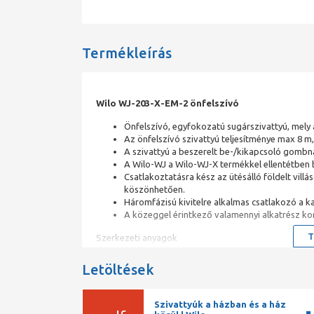
Termékleírás
Wilo WJ-203-X-EM-2 önfelszívó
Önfelszívó, egyfokozatú sugárszivattyú, mely a
Az önfelszívó szivattyú teljesítménye max 8 m
A szivattyú a beszerelt be-/kikapcsoló gomb
A Wilo-WJ a Wilo-WJ-X termékkel ellentétben 
Csatlakoztatásra kész az ütésálló földelt vil
köszönhetően.
Háromfázisú kivitelre alkalmas csatlakozó a 
A közeggel érintkező valamennyi alkatrész kor
T
Szerkezeti anyagok
Szivattyúház Nemesacél
Letöltések
Tengely Nemesacél
Tengelytömítés CVPFF
Tömítés anyaga NBR
Szivattyúk a házban és a ház
Járókerék Nemesacél