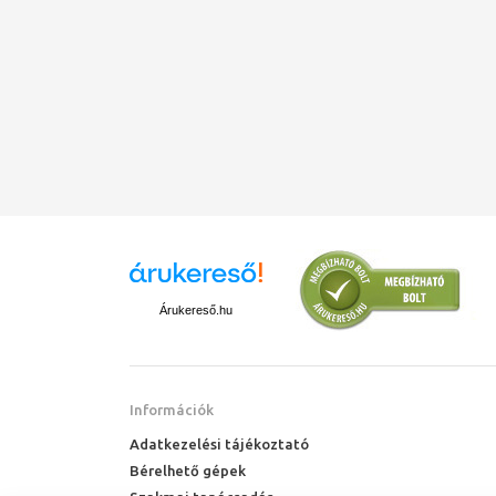
Nettó tömeg, kb. m 10,3 kg
Gyártmány Wilo
Termékmegnevezés Jet WJ 203 X (1~230 V)
Cikkszám 4262916
Árukereső.hu
Információk
Adatkezelési tájékoztató
Bérelhető gépek