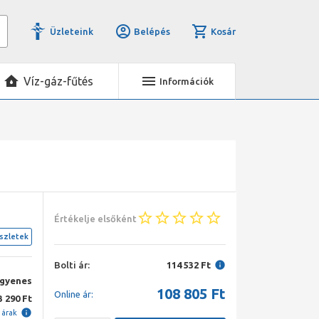
Üzleteink
Belépés
Kosár
Víz-gáz-fűtés
Információk
Értékelje elsőként
szletek
Bolti ár:
114 532 Ft
ngyenes
108 805
Ft
Online ár:
3 290 Ft
i árak