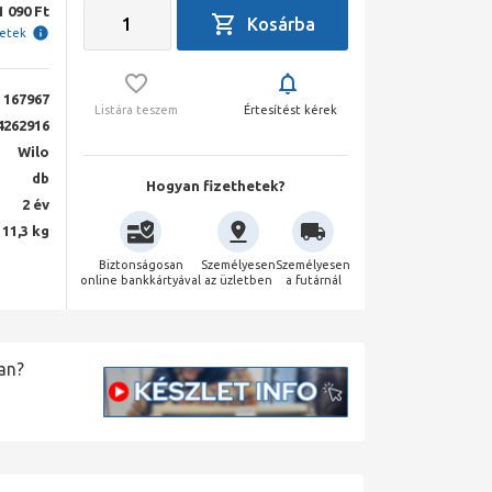
1 090 Ft
letek
167967
Listára teszem
Értesítést kérek
4262916
Wilo
db
Hogyan fizethetek?
2 év
11,3 kg
Biztonságosan
Személyesen
Személyesen
online bankkártyával
az üzletben
a futárnál
an?