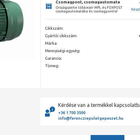
Csomagpont, csomagautomata
Országszerte többezer MPL és FOXPOST
Rész
csomagautomatába és csomagpontra!
Cikkszám:
Gyártói cikkszám:
Márka:
Mennyiségi egység:
Garancia:
Tömeg:
Kérdése van a termékkel kapcsolatb
+36 1 700 3500
info@ferencziepuletgepeszet.hu