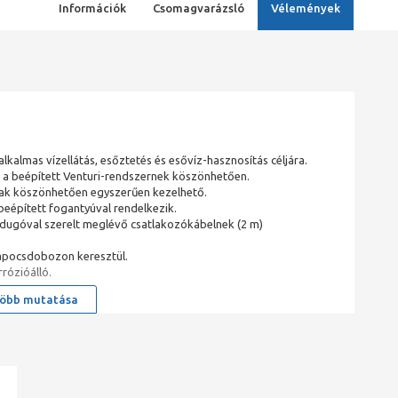
Információk
Csomagvarázsló
Vélemények
lkalmas vízellátás, esőztetés és esővíz-hasznosítás céljára.
, a beépített Venturi-rendszernek köszönhetően.
nak köszönhetően egyszerűen kezelhető.
beépített fogantyúval rendelkezik.
lásdugóval szerelt meglévő csatlakozókábelnek (2 m)
kapocsdobozon keresztül.
rózióálló.
öbb mutatása