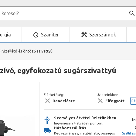
ergia
Szaniter
Szerszámok
i vízellátó és öntöző szivattyú
zívó, egyfokozatú sugárszivattyú
Elérhetőség:
Üzleteinkben:
Rendelésre
Elfogyott
Ré
Személyes átvétel üzletünkben
i
Ingyenesen 4 átvételi ponton.
Házhozszállítás
Kedvezményes, megbízható, országos.
Szállítás