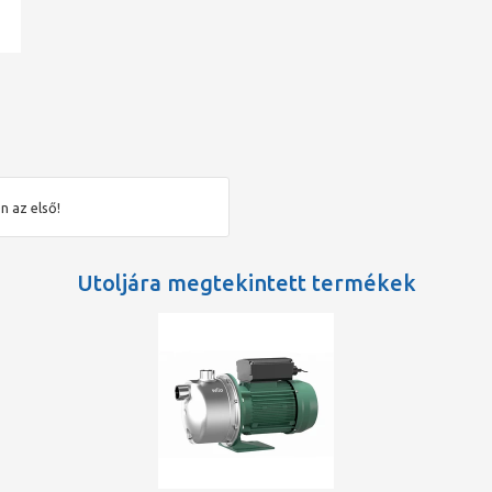
ad
n az első!
Utoljára megtekintett termékek