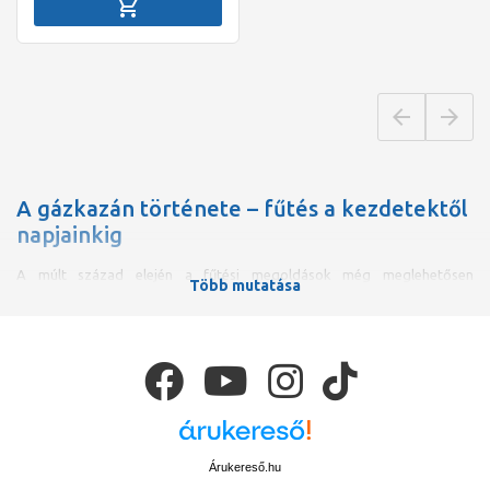
A gázkazán története – fűtés a kezdetektől
napjainkig
A múlt század elején a fűtési megoldások még meglehetősen
Több mutatása
egyszerűek és helyigényesek voltak: vidéken
kemencét
, sparheltet,
városi lakásokban pedig
vas- vagy cserépkályhát
használtak.
Központi fűtés csak néhány középületben működött, többnyire
öntöttvas radiátorokkal
, gőzfűtéses rendszerrel.
A II. világháborút követően, a
vezetékes gáz
elterjedésével új korszak
kezdődött. A bérházak cserépkályháit
Héra típusú gázégőkkel
szerelték fel, így kiküszöbölve a széntüzelés kényelmetlenségeit. Ezek a
gázzal működő fűtőberendezések tekinthetők a mai
gázkazánok
előfutárainak
.
Árukereső.hu