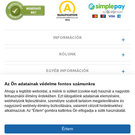
A gázkonvektorok megjelenése és
elterjedése
A cserépkályhák korszakát hamarosan felváltotta az
olajkályhák
és
gázkonvektorok
időszaka. A modernizáció jegyében rengeteg
lakásból eltávolították a kályhákat, helyettük helytakarékosabb,
INFORMÁCIÓK
nagyobb hatásfokú gázkonvektorokat
telepítettek. Ezek már
egyszerűbben szabályozható, tisztább és hatékonyabb fűtést
biztosítottak.
RÓLUNK
EGYÉB INFORMÁCIÓK
Az Ön adatainak védelme fontos számunkra
VÁSÁRLÓI INFORMÁCIÓK
Ahogy a legtöbb weboldal, a miénk is sütiket (cookie-kat) használ a nagyobb
felhasználói élmény érdekében. Ezt látogatóink adatainak elemzésére,
webhelyünk fejlesztésére, személyre szabott tartalom megjelenítésére és
nagyszerű webhely-élmény biztosítására, valamint célzott hirdetésekhez
alkalmazzuk. Az "Értem" gombra kattintva Ön elfogadja a sütik használatát.
Minden jog fenntartva. © Adatkezelés nyilvántartási száma NAIH-
87052/2015.
Értem
Ügyfélszolgálat: +36 1 700 3500