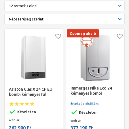
Csomag akció
Immergas Nike Eco 24
Ariston Clas X 24 CF EU
kéményes kombi
kombi kéményes fali
gázkazán
gázkazán EU-ERP
Értékelje elsőként
Készleten
Készleten
web ár
web ár
262 900 Ft
377 190 Ft