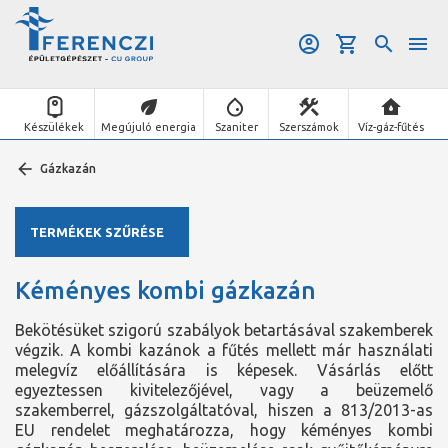
Készülékek
Megújuló energia
Szaniter
Szerszámok
Víz-gáz-fűtés
Gázkazán
TERMÉKEK SZŰRÉSE
Kéményes kombi gázkazán
Bekötésüket szigorú szabályok betartásával szakemberek
végzik. A kombi kazánok a fűtés mellett már használati
melegvíz előállítására is képesek. Vásárlás előtt
egyeztessen kivitelezőjével, vagy a beüzemelő
szakemberrel, gázszolgáltatóval, hiszen a 813/2013-as
EU rendelet meghatározza, hogy kéményes kombi