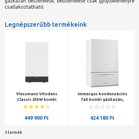
gázkazán beszerelése, beüzemelése csak gyűjtőkéményre
csatlakoztatható.
Legnépszerűbb termékeink
Viessmann Vitodens
Immergas kondenzációs
Classic 25kW kombi
fali kombi gázkazán,
gázkazán , HMV: 28-29 kW
Victrix Extra 28
BPKB (7987118+7994035)
449 900
Ft
424 180
Ft
3 termék