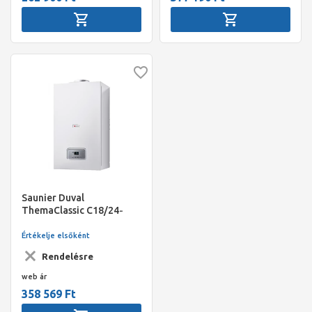
Saunier Duval
ThemaClassic C18/24-
LC/1 (H-HU) kéményes fali
kombi gázkazán
Értékelje elsőként
Rendelésre
web ár
358 569 Ft