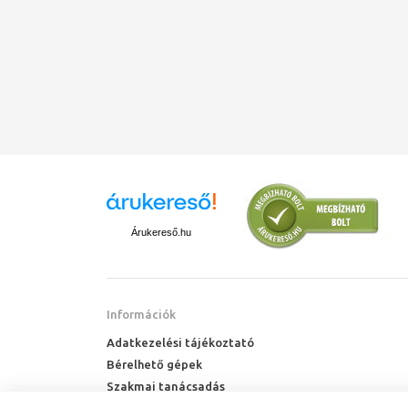
Árukereső.hu
Információk
Adatkezelési tájékoztató
Bérelhető gépek
Szakmai tanácsadás