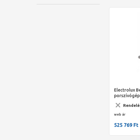
Electrolux B
porszívógép 
3610 v.o.mm,
Rendelé
cm/5év gara
web ár
525 769 Ft