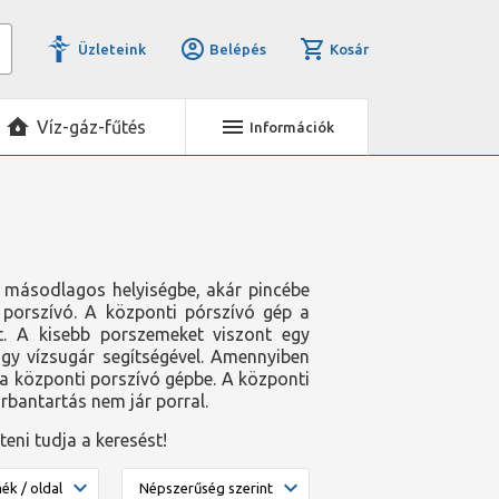
Üzleteink
Belépés
Kosár
Víz-gáz-fűtés
Információk
y másodlagos helyiségbe, akár pincébe
 porszívó. A központi pórszívó gép a
lt. A kisebb porszemeket viszont egy
vagy vízsugár segítségével. Amennyiben
k a központi porszívó gépbe. A központi
arbantartás nem jár porral.
íteni tudja a keresést!