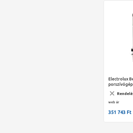
Electrolux 
porszívógép 
1700W,3201 
Rendelé
portartály,/
web ár
351 743 Ft