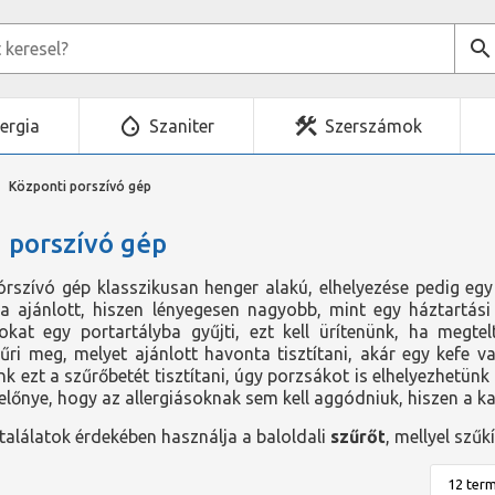
ergia
Szaniter
Szerszámok
Központi porszívó gép
 porszívó gép
órszívó gép klasszikusan henger alakú, elhelyezése pedig eg
a ajánlott, hiszen lényegesen nagyobb, mint egy háztartási
kat egy portartályba gyűjti, ezt kell ürítenünk, ha megte
űri meg, melyet ajánlott havonta tisztítani, akár egy kefe 
k ezt a szűrőbetét tisztítani, úgy porzsákot is elhelyezhetün
előnye, hogy az allergiásoknak sem kell aggódniuk, hiszen a k
alálatok érdekében használja a baloldali
szűrőt
, mellyel szűk