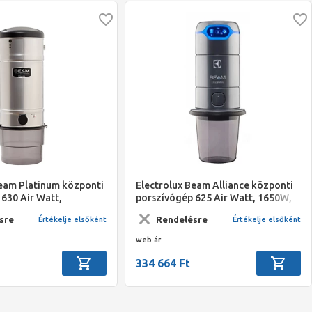
Beam Platinum központi
Electrolux Beam Alliance központi
630 Air Watt,
porszívógép 625 Air Watt, 1650W,
v.o.mm,15 l-es
3250 v.o.mm,15l-es portartály, /86
sre
Rendelésre
Értékelje elsőként
Értékelje elsőként
107 cm/,3 év garancia;
cm/5 év garancia,
web ár
334 664 Ft