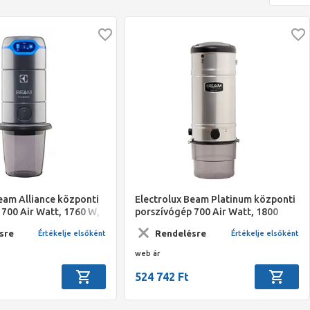
eam Alliance központi
Electrolux Beam Platinum központi
700 Air Watt, 1760 W,
porszívógép 700 Air Watt, 1800
15 l-es portartály,/101
W,3350 v.o.mm,25 l-es
sre
Rendelésre
Értékelje elsőként
Értékelje elsőként
ncia;
portartály,/107cm/, 3 év garancia
web ár
524 742 Ft