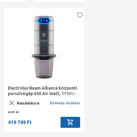
Electrolux Beam Alliance központi
porszívógép 650 Air Watt, 1750W,
3430 v.o.mm,15 l-es
Rendelésre
Értékelje elsőként
portartály,/101cm/5 év garancia;
web ár
419 749 Ft