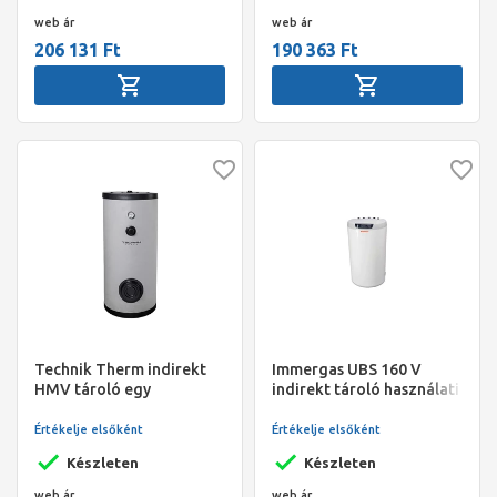
web ár
web ár
206 131 Ft
190 363 Ft
Technik Therm indirekt
Immergas UBS 160 V
HMV tároló egy
indirekt tároló használati
hőcserélővel T-300, 300 l,
melegvízhez, álló
névleges térfogat 281
Értékelje elsőként
Értékelje elsőként
l,1,50m2,méret:67*158,
Készleten
Készleten
128kg
web ár
web ár