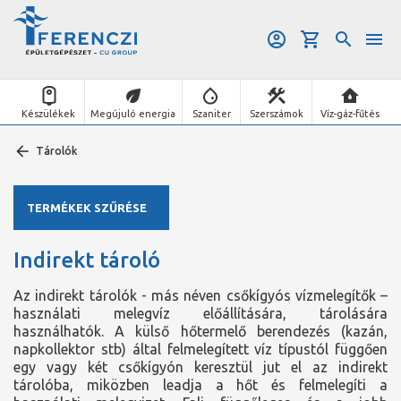
Készülékek
Megújuló energia
Szaniter
Szerszámok
Víz-gáz-fűtés
Tárolók
TERMÉKEK SZŰRÉSE
Indirekt tároló
Az indirekt tárolók - más néven csőkígyós vízmelegítők –
használati melegvíz előállítására, tárolására
használhatók. A külső hőtermelő berendezés (kazán,
napkollektor stb) által felmelegített víz típustól függően
egy vagy két csőkígyón keresztül jut el az indirekt
tárolóba, miközben leadja a hőt és felmelegíti a