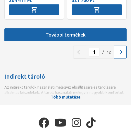
204 411 Ft
521 700 Ft
További termékek
/
12
Indirekt tároló
Az indirekt tárolók használati melegvíz előállítására és tárolására
alkalmas készülékek. A tárolt használati melegvíz nagyobb komfortot
Több mutatása
biztosít felhasználójának, mint az átfolyós elven működő melegvíz
vételezés. Kevesebb energiabefektetés mellett egy sokkal nagyobb
nyomású használati melegvíz érhető el, ezen felül a fogyasztási csúcsok
is biztosan fedezhetőek, ha indirekt tárolót használunk.