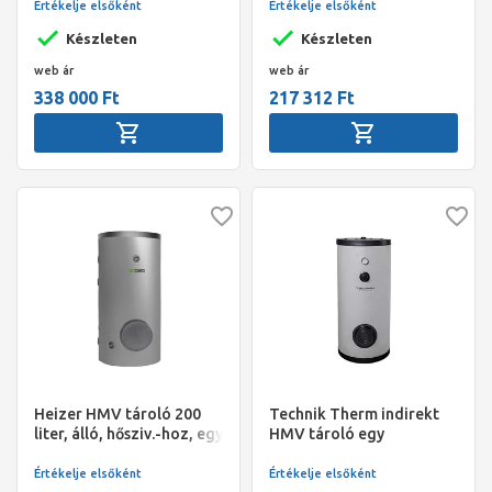
l , névleges térfogat 179 l,
O455/455/1150 mm, 62
Értékelje elsőként
Értékelje elsőként
2,22m2, 61*133, 150 kg
kg, fém burk. 26-125500
Készleten
Készleten
web ár
web ár
338 000 Ft
217 312 Ft
Heizer HMV tároló 200
Technik Therm indirekt
liter, álló, hősziv.-hoz, egy
HMV tároló egy
hőcs., 2,6 m2, BSH-200 R,
hőcserélővel T-200, 200 l,
fix szig., O580/1346 mm,
névleges térfogat 187
Értékelje elsőként
Értékelje elsőként