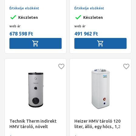
hőcs., 5,2 m2, BSH-500 R,
hőcs., 3,8 m2, BSH-300 R,
fix szig., O740/1857 mm,
fix szig., O700/1230 mm,
Értékelje elsőként
Értékelje elsőként
195 kg
140 kg
Készleten
Készleten
web ár
web ár
678 598 Ft
491 962 Ft
Technik Therm indirekt
Heizer HMV tároló 120
HMV tároló, növelt
liter, álló, egy hőcs., 1,2
hőcserélővel, HP-200, 200
m2, S-120 R, fix szig.,