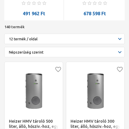
hőcs., 3,8 m2, BSH-300 R, fix
hőcs., 5,2 m2, BSH-500 R, fix
szig., O700/1230 mm, 140 kg
szig., O740/1857 mm, 195 kg
491 962
Ft
678 598
Ft
140 termék
Heizer HMV tároló 500
Heizer HMV tároló 300
liter, álló, hősziv.-hoz, egy
liter, álló, hősziv.-hoz, egy