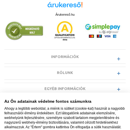
Árukereső.hu
Indirekt tárolók
Az indirekt tároló működési elve, műszaki jellemzői
INFORMÁCIÓK
Az indirekt tároló működési elve, hogy a hőtermelő berendezés – ami
jellemzően kazán, hőszivattyú vagy napkollektor szokott lenni – egy
váltószelep segítségével a fűtési kör melegvizét (napkollektor esetén
RÓLUNK
az abban keringő szolár folyadékot) az indirekt tároló csőkígyójába
irányítja. A csőkígyóban keringő forró fűtőközeg hőt ad le és
felmelegíti az indirekt tárolóban található használati melegvizet
EGYÉB INFORMÁCIÓK
elraktározva azt későbbi felhasználásra.
A klasszikus 1 csőkígyós, vagy más néven 1 hőcserélős kivitel egy
Az Ön adatainak védelme fontos számunkra
VÁSÁRLÓI INFORMÁCIÓK
hőtermelő egységgel (például fűtő gázkazánnal) köthető össze. A 2
Ahogy a legtöbb weboldal, a miénk is sütiket (cookie-kat) használ a nagyobb
csőkígyós indirekt tárolók jellemzően két hőtermelőt képesek fogadni,
felhasználói élmény érdekében. Ezt látogatóink adatainak elemzésére,
általában az egyik csőkígyón a kazánból, míg a másikon a
webhelyünk fejlesztésére, személyre szabott tartalom megjelenítésére és
hőszivattyúból vagy a napkollektorból származó hőenergiát
nagyszerű webhely-élmény biztosítására, valamint célzott hirdetésekhez
hasznosítjuk és melegítjük fel segítségükkel a tárolt használati
alkalmazzuk. Az "Értem" gombra kattintva Ön elfogadja a sütik használatát.