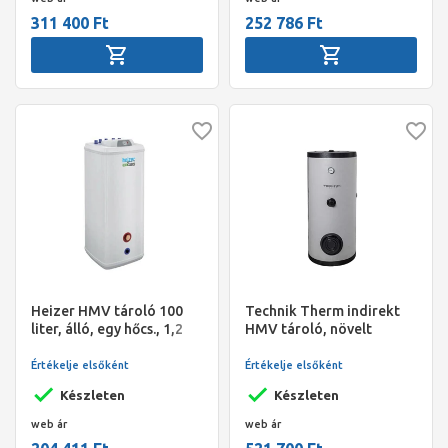
311 400 Ft
252 786 Ft
Heizer HMV tároló 100
Technik Therm indirekt
liter, álló, egy hőcs., 1,2
HMV tároló, növelt
m2, S-100 R, fix szig.,
hőcserélővel, HP-400, 400
O455/455/1050 mm, 57
l , névleges térfogat 386 l,
Értékelje elsőként
Értékelje elsőként
kg, fém burk.
3,92m2, 80*160, 249 kg
Készleten
Készleten
web ár
web ár