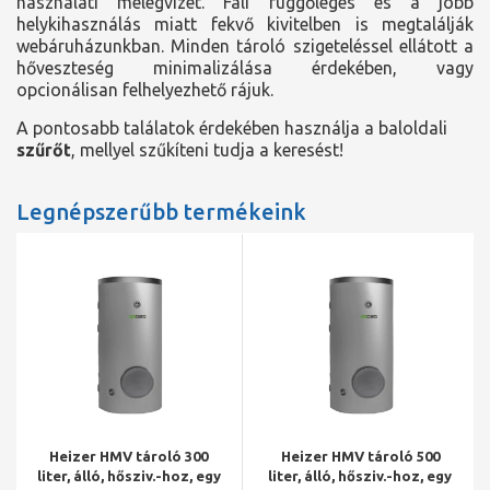
használati melegvizet. Fali függőleges és a jobb
helykihasználás miatt fekvő kivitelben is megtalálják
webáruházunkban. Minden tároló szigeteléssel ellátott a
hőveszteség minimalizálása érdekében, vagy
opcionálisan felhelyezhető rájuk.
A pontosabb találatok érdekében használja a baloldali
szűrőt
, mellyel szűkíteni tudja a keresést!
Legnépszerűbb termékeink
Heizer HMV tároló 300
Heizer HMV tároló 500
liter, álló, hősziv.-hoz, egy
liter, álló, hősziv.-hoz, egy