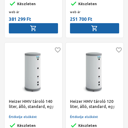
110 kg
l,1,20m2,méret:61*133,
Készleten
Készleten
101kg
web ár
web ár
381 299 Ft
251 700 Ft
Heizer HMV tároló 140
Heizer HMV tároló 120
liter, álló, standard, egy
liter, álló, standard, egy
hőcs., 0,95 m2, BSF-140 R,
hőcs., 0,95 m2, BSF-120 R,
fix szig., O518/1290 mm,
fix szig., O518/1150 mm,
Értékelje elsőként
Értékelje elsőként
65 kg
60 kg
Készleten
Készleten