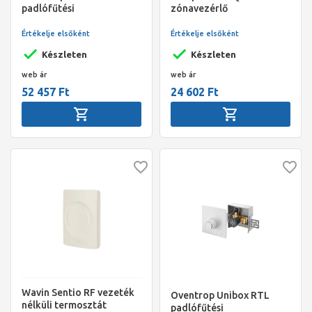
padlófűtési
zónavezérlő
szabályozóegység, fehér
műanyag burkolattal,
Értékelje elsőként
Értékelje elsőként
kezelőkerékkel
Készleten
Készleten
web ár
web ár
52 457 Ft
24 602 Ft
Wavin Sentio RF vezeték
Oventrop Unibox RTL
nélküli termosztát
padlófűtési