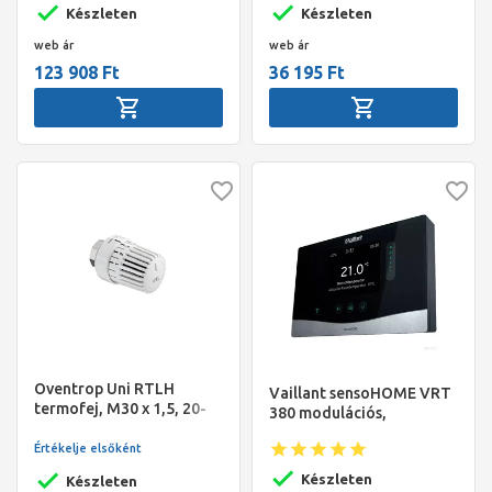
Készleten
Készleten
web ár
web ár
123 908 Ft
36 195 Ft
Oventrop Uni RTLH
Vaillant sensoHOME VRT
termofej, M30 x 1,5, 20-
380 modulációs,
50°C, visszatérő
vezetékes termosztát
hőmérsékletkorlátozóhoz,
Értékelje elsőként
fehér
Készleten
Készleten