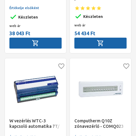
szabályozóegység, fehér
Értékelje elsőként
műanyag burkolattal,
kezelőkerékkel
Készleten
Készleten
web ár
web ár
38 043 Ft
54 434 Ft
W vezérlés WTC-3
Computherm Q10Z
kapcsoló automatika 7T/
zónavezérlő - COMQ023