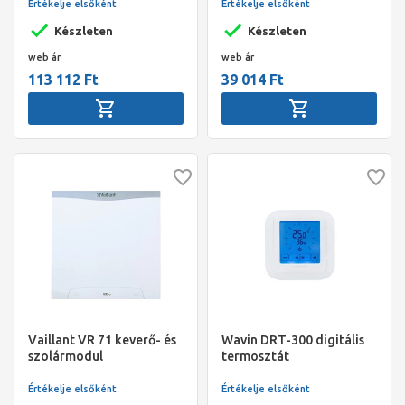
Értékelje elsőként
Értékelje elsőként
Készleten
Készleten
web ár
web ár
113 112 Ft
39 014 Ft
Vaillant VR 71 keverő- és
Wavin DRT-300 digitális
szolármodul
termosztát
Értékelje elsőként
Értékelje elsőként