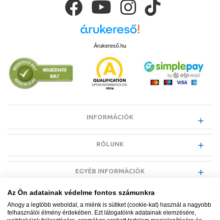
változatban érhetők el:
mechanikus, digitális, programozható
vagy okos
kivitelben.
A készülék mindig az adott helyiség hőmérsékletét figyeli, így rendkívül
fontos, hogy hova kerül felszerelésre. Rosszul megválasztott
elhelyezés esetén a rendszer hibás hőérzékelést produkálhat, ami
Árukereső.hu
energiafogyasztásban és komfortérzetben is hátrányt jelenthet.
INFORMÁCIÓK
RÓLUNK
EGYÉB INFORMÁCIÓK
Alap termosztát
Az Ön adatainak védelme fontos számunkra
Hova nem ajánlott termosztátot elhelyezni?
VÁSÁRLÓI INFORMÁCIÓK
Ahogy a legtöbb weboldal, a miénk is sütiket (cookie-kat) használ a nagyobb
felhasználói élmény érdekében. Ezt látogatóink adatainak elemzésére,
A
termosztát
érzékeny az elhelyezésére, így kerülendő a
fűtőtestek,