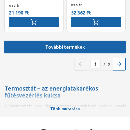
web ár
web ár
21 190 Ft
52 362 Ft
További termékek
/
9
Termosztát – az energiatakarékos
fűtésvezérlés kulcsa
A
termosztát
egy olyan hőmérséklet-szabályzó eszköz, amely
Több mutatása
lehetővé teszi, hogy a fűtési vagy hűtési rendszer automatikusan a
kívánt hőfokon működjön. Leggyakrabban otthonokban, irodákban és
ipari létesítményekben alkalmazzák, ahol fontos a költséghatékony és
komfortos hőmérsékletszabályozás. A termosztátok különböző