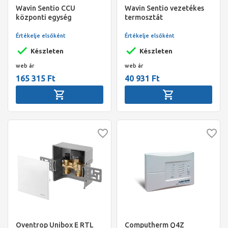
Wavin Sentio CCU
Wavin Sentio vezetékes
központi egység
termosztát
Értékelje elsőként
Értékelje elsőként
Készleten
Készleten
web ár
web ár
165 315 Ft
40 931 Ft
Oventrop Unibox E RTL
Computherm Q4Z