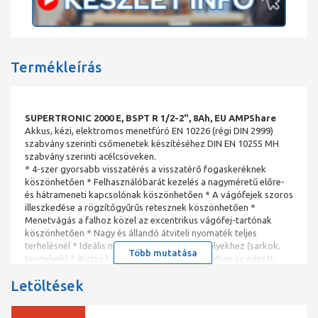
Termékleírás
SUPERTRONIC 2000 E, BSPT R 1/2-2", 8Ah, EU AMPShare
Akkus, kézi, elektromos menetfúró EN 10226 (régi DIN 2999)
szabvány szerinti csőmenetek készítéséhez DIN EN 10255 MH
szabvány szerinti acélcsöveken.
* 4-szer gyorsabb visszatérés a visszatérő fogaskeréknek
köszönhetően * Felhasználóbarát kezelés a nagyméretű előre-
és hátrameneti kapcsolónak köszönhetően * A vágófejek szoros
illeszkedése a rögzítőgyűrűs retesznek köszönhetően *
Menetvágás a falhoz közel az excentrikus vágófej-tartónak
köszönhetően * Nagy és állandó átviteli nyomaték teljes
terhelésnél * Ideális nehezen hozzáférhető helyekhez (sarkok,
Több mutatása
tengelyek) * Biztos tartás mindkét forgásirányban az edzett,
prizmás fogazatú ellentartónak köszönhetően *
Letöltések
Karbantartásmentes az állandó kenésnek és a szénkefe nélküli
motornak köszönhetőenA