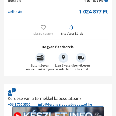
Bolti ár:
1 024 877 Ft
1 024 877
Ft
Online ár:
Listára teszem
Értesítést kérek
Hogyan fizethetek?
Biztonságosan
Személyesen
Személyesen
online bankkártyával
az üzletben
a futárnál
Kérdése van a termékkel kapcsolatban?
+36 1 700 3500
info@ferencziepuletgepeszet.hu