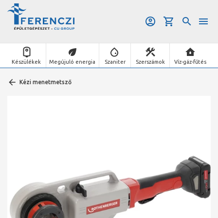
Készülékek
Megújuló energia
Szaniter
Szerszámok
Víz-gáz-fűtés
Kézi menetmetsző