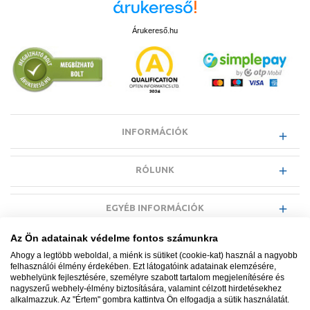
8Ah 18 V AMPShare, ProCORE akkumulátor
RO BC18 töltő, 230V, AMPER, EU
Árukereső.hu
ROCASE 4212, 2 db akkumulátorhoz való betéttel, 1 db
töltővel
Használati utasítás
INFORMÁCIÓK
RÓLUNK
EGYÉB INFORMÁCIÓK
Az Ön adatainak védelme fontos számunkra
VÁSÁRLÓI INFORMÁCIÓK
Ahogy a legtöbb weboldal, a miénk is sütiket (cookie-kat) használ a nagyobb
felhasználói élmény érdekében. Ezt látogatóink adatainak elemzésére,
webhelyünk fejlesztésére, személyre szabott tartalom megjelenítésére és
nagyszerű webhely-élmény biztosítására, valamint célzott hirdetésekhez
alkalmazzuk. Az "Értem" gombra kattintva Ön elfogadja a sütik használatát.