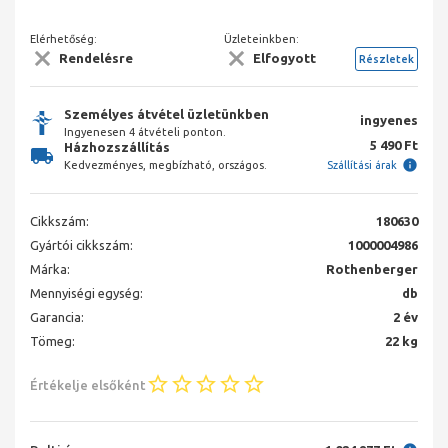
Elérhetőség:
Üzleteinkben:
Rendelésre
Elfogyott
Részletek
Személyes átvétel üzletünkben
ingyenes
Ingyenesen 4 átvételi ponton.
5 490 Ft
Házhozszállítás
Kedvezményes, megbízható, országos.
Szállítási árak
Cikkszám:
180630
Gyártói cikkszám:
1000004986
Márka:
Rothenberger
Mennyiségi egység:
db
Garancia:
2 év
Tömeg:
22 kg
Értékelje elsőként