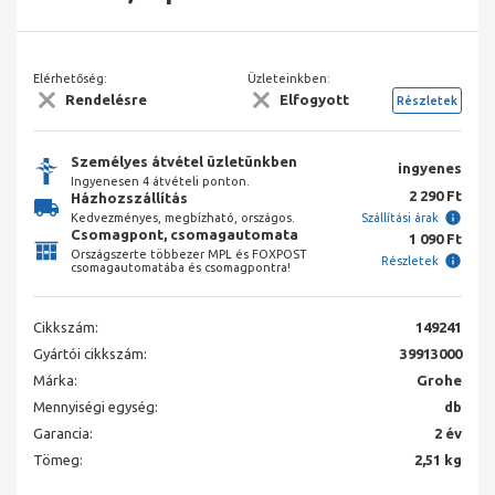
Elérhetőség:
Üzleteinkben:
Rendelésre
Elfogyott
Részletek
Személyes átvétel üzletünkben
ingyenes
Ingyenesen 4 átvételi ponton.
2 290 Ft
Házhozszállítás
Kedvezményes, megbízható, országos.
Szállítási árak
Csomagpont, csomagautomata
1 090 Ft
Országszerte többezer MPL és FOXPOST
Részletek
csomagautomatába és csomagpontra!
Cikkszám:
149241
Gyártói cikkszám:
39913000
Márka:
Grohe
Mennyiségi egység:
db
Garancia:
2 év
Tömeg:
2,51 kg