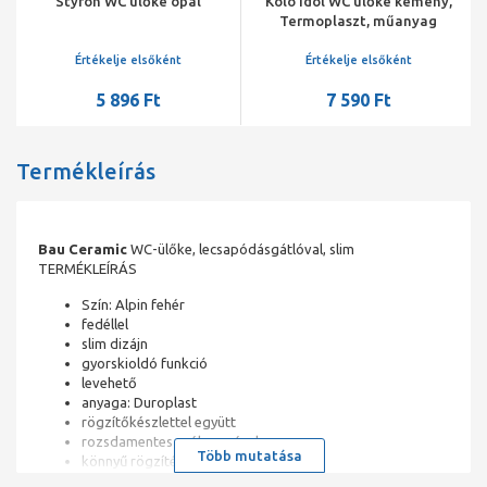
Styron WC ülőke opál
Kolo Idol WC ülőke kemény,
Termoplaszt, műanyag
zsanérral
Értékelje elsőként
Értékelje elsőként
5 896 Ft
7 590 Ft
Termékleírás
Bau Ceramic
WC-ülőke, lecsapódásgátlóval, slim
TERMÉKLEÍRÁS
Szín: Alpin fehér
fedéllel
slim dizájn
gyorskioldó funkció
levehető
anyaga: Duroplast
rögzítőkészlettel együtt
rozsdamentes acél zsanérok
Több mutatása
könnyű rögzítés felülről
súly teherbírás 150 kg