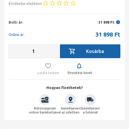
Értékelje elsőként
Bolti ár:
31 898 Ft
31 898
Ft
Online ár:
Listára teszem
Értesítést kérek
Hogyan fizethetek?
Biztonságosan
Személyesen
Személyesen
online bankkártyával
az üzletben
a futárnál