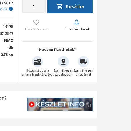
1 090 Ft
letek
14175
Listára teszem
Értesítést kérek
3012347
NMC
db
Hogyan fizethetek?
0,78 kg
Biztonságosan
Személyesen
Személyesen
online bankkártyával
az üzletben
a futárnál
an?