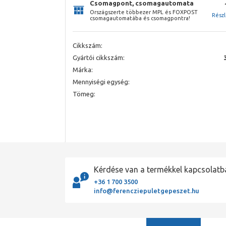
Csomagpont, csomagautomata
Országszerte többezer MPL és FOXPOST
Rész
csomagautomatába és csomagpontra!
Cikkszám:
Gyártói cikkszám:
Márka:
Mennyiségi egység:
Tömeg:
Kérdése van a termékkel kapcsolatb
+36 1 700 3500
info@ferencziepuletgepeszet.hu