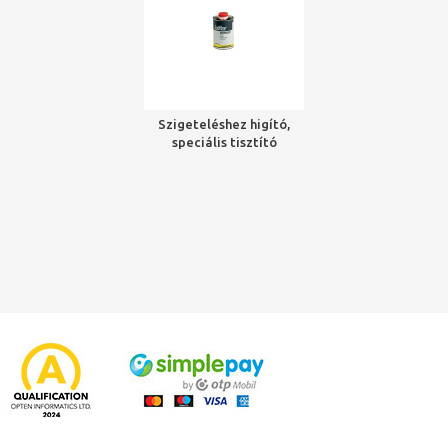
Szigeteléshez higító,
speciális tisztító
(ragasztóhoz), 1 liter
NMC Cleaner