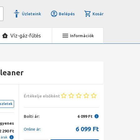
Üzleteink
Belépés
Kosár
Víz-gáz-fűtés
Információk
Cleaner
Értékelje elsőként
szletek
Bolti ár:
6 099 Ft
ngyenes
6 099
Ft
Online ár:
2 290 Ft
i árak