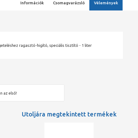
Információk
Csomagvarázsló
Vélemények
eteléshez ragasztó-higító, speciális tisztító - 1 liter
n az első!
Utoljára megtekintett termékek