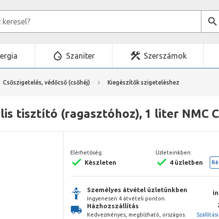
ergia
Szaniter
Szerszámok
Csőszigetelés, védőcső (csőhéj)
Kiegészítők szigeteléshez
lis tisztító (ragasztóhoz), 1 liter NMC 
Elérhetőség:
Üzleteinkben:
Készleten
4 üzletben
Ré
Személyes átvétel üzletünkben
i
Ingyenesen 4 átvételi ponton.
Házhozszállítás
Kedvezményes, megbízható, országos.
Szállítás