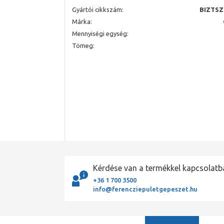
Gyártói cikkszám:
BIZTSZ
Márka:
Mennyiségi egység:
Tömeg:
Kérdése van a termékkel kapcsolatb
+36 1 700 3500
info@ferencziepuletgepeszet.hu