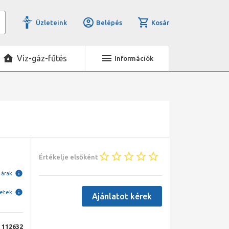
Üzleteink
Belépés
Kosár
Víz-gáz-fűtés
Információk
Értékelje elsőként
i árak
letek
Ajánlatot kérek
112632