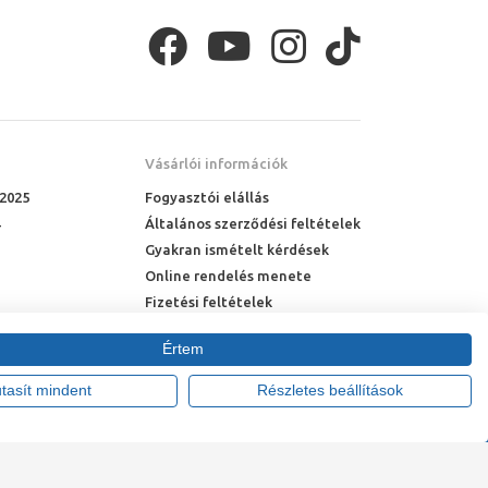
Vásárlói információk
 2025
Fogyasztói elállás
Általános szerződési feltételek
Gyakran ismételt kérdések
Online rendelés menete
Fizetési feltételek
Házhozszállítás
Értem
utasít mindent
Részletes beállítások
tte:
Vision-Software, az Octopus 8 ERP forgalmazója
.