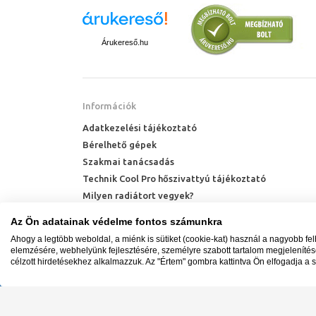
Árukereső.hu
Információk
Adatkezelési tájékoztató
Bérelhető gépek
Szakmai tanácsadás
Technik Cool Pro hőszivattyú tájékoztató
Milyen radiátort vegyek?
Hőszivattyú kalkulátor
Az Ön adatainak védelme fontos számunkra
Ahogy a legtöbb weboldal, a miénk is sütiket (cookie-kat) használ a nagyobb fe
elemzésére, webhelyünk fejlesztésére, személyre szabott tartalom megjeleníté
célzott hirdetésekhez alkalmazzuk. Az "Értem" gombra kattintva Ön elfogadja a s
Minden jog fenntartva. © Adatkezelés nyilvántartási s
Ügyfélszolgálat: +36 1 700 3500