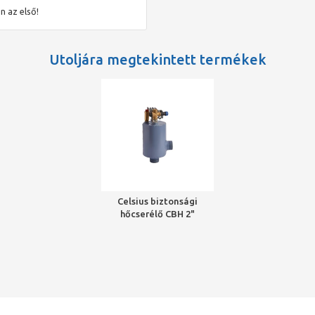
n az első!
z elvezetés kiépítésénél!
tomata töltőszelep utántölti a beállított nyomási értékig, mivel a
Utoljára megtekintett termékek
l a normál 80-90 oC-ra.
embrános biztonsági szelepet.
eltetés érdekében, legalább évi egy alkalommal szakemberrel át
lt szünetmentes tápegység beépítése is, mivel a szelepnyitások,
következtében is történhetnek.
Celsius biztonsági
hőcserélő CBH 2"