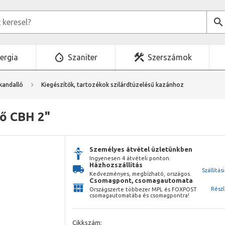
ergia
Szaniter
Szerszámok
kandalló
Kiegészítők, tartozékok szilárdtüzelésű kazánhoz
lő CBH 2"
Személyes átvétel üzletünkben
Ingyenesen 4 átvételi ponton.
Házhozszállítás
Szállítás
Kedvezményes, megbízható, országos.
Csomagpont, csomagautomata
Rész
Országszerte többezer MPL és FOXPOST
csomagautomatába és csomagpontra!
Cikkszám: