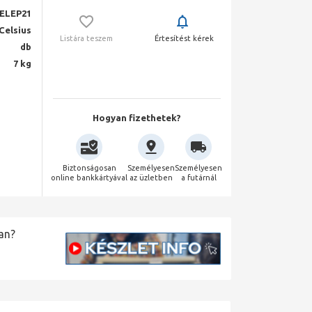
ELEP21
Celsius
Listára teszem
Értesítést kérek
db
7 kg
Hogyan fizethetek?
Biztonságosan
Személyesen
Személyesen
online bankkártyával
az üzletben
a futárnál
an?