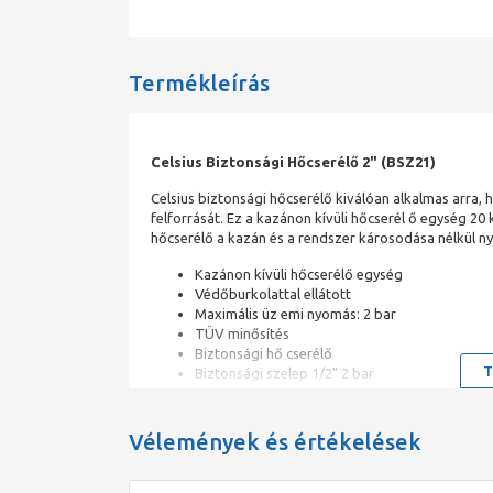
Termékleírás
Celsius Biztonsági Hőcserélő 2" (BSZ21)
Celsius biztonsági hőcserélő kiválóan alkalmas arra
felforrását. Ez a kazánon kívüli hőcserél ő egység 20
hőcserélő a kazán és a rendszer károsodása nélkül ny
Kazánon kívüli hőcserélő egység
Védőburkolattal ellátott
Maximális üz emi nyomás: 2 bar
TÜV minősítés
Biztonsági hő cserélő
T
Biztonsági szelep 1/2" 2 bar
Automata légtelenítő 1/2"
Termikus elfo lyó
Vélemények és értékelések
A termikus biztonsági szelep merülőhüvelye érzékeli
oC-ra emelkedik a szeleptányért kinyitja, ezzel mega
kazánból a melegvíz kiáramlik a biztonsági szelep ki