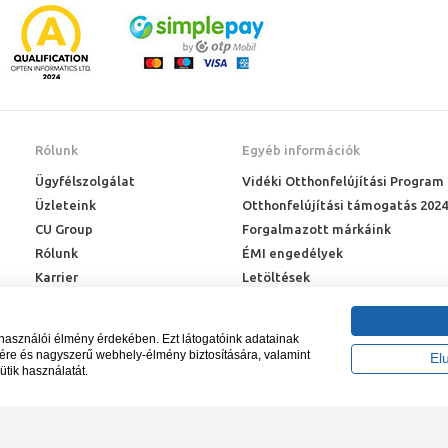
Rólunk
Egyéb információk
Ügyfélszolgálat
Vidéki Otthonfelújítási Program
Üzleteink
Otthonfelújítási támogatás 2024
CU Group
Forgalmazott márkáink
Rólunk
ÉMI engedélyek
Karrier
Letöltések
Adatkezelési kérelem
Blog
lhasználói élmény érdekében. Ezt látogatóink adatainak
sére és nagyszerű webhely-élmény biztosítására, valamint
El
ütik használatát.
záma NAIH-87052/2015.
Tervezte és készíte