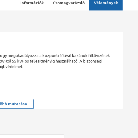
Információk
Csomagvarázsló
Vélemények
, hogy megakadályozza a központi fűtésű kazánok fűtővizének
 kW-tól 55 kW-os teljesítményig használható. A biztonsági
újt védelmet.
öbb mutatása
 a kazán fűtővíz hőmérsékletét, amikor a fűtővíz hőmérséklete 97
kadályozva a fűtővíz túlmelegedését (100°C fölé emelkedését), a
vezető csövén, melyet célszerű csatornába vezetni (égési