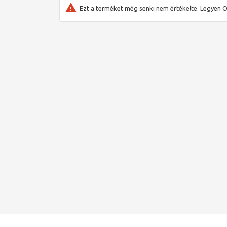
sérülések elkerülése végett).
Ezt a terméket még senki nem értékelte. Legyen Ö
Fontos figyelembe venni a víz hőmérsékletét (97 oC) a
A kiáramló fűtővizet a visszatérő ágon elhelyezett au
hálózati vízvezetékre csatlakozik.
Ezzel a kazán és fűtési rendszerben lévő víz visszahű
Fontos biztonsági szabályok:
– A termikus biztonsági szelep nem helyettesíti a m
– A termikus biztonsági szelepet a biztonságos üzem
kell vizsgáltatni.
– A teljesebb biztonságra törekvés érdekében javaso
az áramkimaradás esetén fellépő szivattyúleállások 