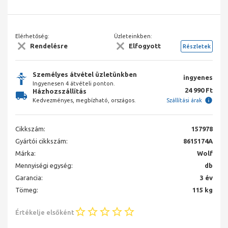
Elérhetőség:
Üzleteinkben:
Rendelésre
Elfogyott
Részletek
Személyes átvétel üzletünkben
ingyenes
Ingyenesen 4 átvételi ponton.
24 990 Ft
Házhozszállítás
Kedvezményes, megbízható, országos.
Szállítási árak
Cikkszám:
157978
Gyártói cikkszám:
8615174A
Márka:
Wolf
Mennyiségi egység:
db
Garancia:
3 év
Tömeg:
115 kg
Értékelje elsőként