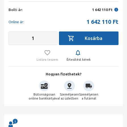
Bolti ár:
1 642 110 Ft
1 642 110
Ft
Online ár:
Listára teszem
Értesítést kérek
Hogyan fizethetek?
Biztonságosan
Személyesen
Személyesen
online bankkártyával
az üzletben
a futárnál