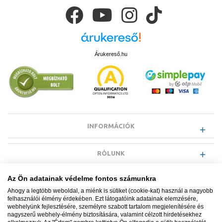
Árukereső.hu
INFORMÁCIÓK
RÓLUNK
Az Ön adatainak védelme fontos számunkra
EGYÉB INFORMÁCIÓK
Ahogy a legtöbb weboldal, a miénk is sütiket (cookie-kat) használ a nagyobb
felhasználói élmény érdekében. Ezt látogatóink adatainak elemzésére,
webhelyünk fejlesztésére, személyre szabott tartalom megjelenítésére és
VÁSÁRLÓI INFORMÁCIÓK
nagyszerű webhely-élmény biztosítására, valamint célzott hirdetésekhez