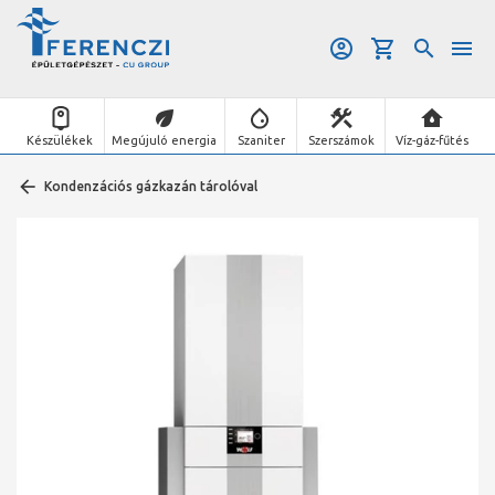
Készülékek
Megújuló energia
Szaniter
Szerszámok
Víz-gáz-fűtés
Kondenzációs gázkazán tárolóval