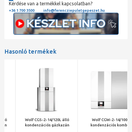
Kérdése van a termékkel kapcsolatban?
+36 1 700 3500
info@ferencziepuletgepeszet.hu
Hasonló termékek
Wolf CGS-2-14/120L álló
Wolf CGW-2-14/100
kondenzációs gázkazán
kondenzációs kombi
tárolóval 14 kW
gázkazán beépített