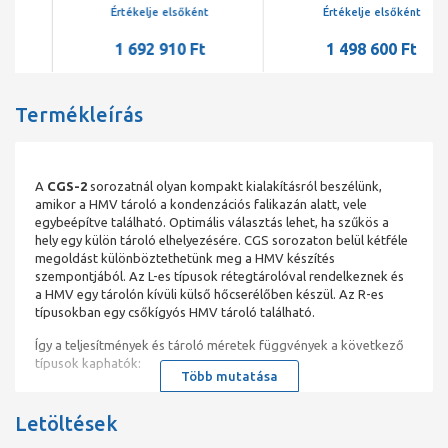
tárolóval
Értékelje elsőként
Értékelje elsőként
1 692 910 Ft
1 498 600 Ft
Termékleírás
A
CGS-2
sorozatnál olyan kompakt kialakításról beszélünk,
amikor a HMV tároló a kondenzációs falikazán alatt, vele
egybeépítve található. Optimális választás lehet, ha szűkös a
hely egy külön tároló elhelyezésére. CGS sorozaton belül kétféle
megoldást különböztethetünk meg a HMV készítés
szempontjából. Az L-es típusok rétegtárolóval rendelkeznek és
a HMV egy tárolón kívüli külső hőcserélőben készül. Az R-es
típusokban egy csőkígyós HMV tároló található.
Így a teljesítmények és tároló méretek függvények a következő
típusok kaphatók:
Több mutatása
CGS-2-14/120L, -20/160L, -24/200L
Letöltések
CGS-2-14/150R, -20/150R, -24/150R