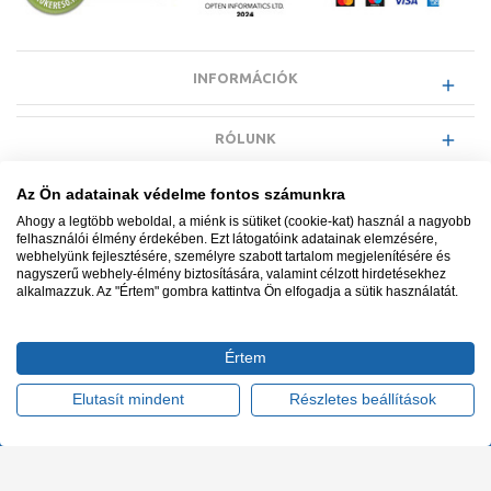
INFORMÁCIÓK
RÓLUNK
Az Ön adatainak védelme fontos számunkra
EGYÉB INFORMÁCIÓK
Ahogy a legtöbb weboldal, a miénk is sütiket (cookie-kat) használ a nagyobb
felhasználói élmény érdekében. Ezt látogatóink adatainak elemzésére,
webhelyünk fejlesztésére, személyre szabott tartalom megjelenítésére és
VÁSÁRLÓI INFORMÁCIÓK
nagyszerű webhely-élmény biztosítására, valamint célzott hirdetésekhez
alkalmazzuk. Az "Értem" gombra kattintva Ön elfogadja a sütik használatát.
Értem
Minden jog fenntartva. © Adatkezelés nyilvántartási száma NAIH-
87052/2015.
Elutasít mindent
Részletes beállítások
Ügyfélszolgálat: +36 1 700 3500
Tervezte és készítette:
Vision-Software, az Octopus 8 ERP
forgalmazója
.