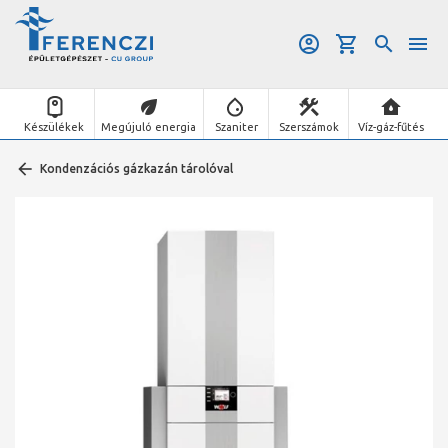
Készülékek
Megújuló energia
Szaniter
Szerszámok
Víz-gáz-fűtés
Kondenzációs gázkazán tárolóval