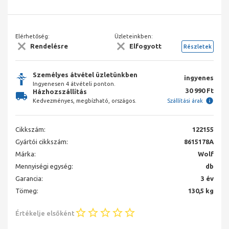
Elérhetőség:
Üzleteinkben:
Rendelésre
Elfogyott
Részletek
Személyes átvétel üzletünkben
ingyenes
Ingyenesen 4 átvételi ponton.
30 990 Ft
Házhozszállítás
Kedvezményes, megbízható, országos.
Szállítási árak
Cikkszám:
122155
Gyártói cikkszám:
8615178A
Márka:
Wolf
Mennyiségi egység:
db
Garancia:
3 év
Tömeg:
130,5 kg
Értékelje elsőként