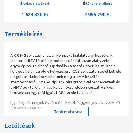
24 kW
Értékelje elsőként
Értékelje elsőként
1 624 330 Ft
2 955 290 Ft
Termékleírás
A
CGS-2
sorozatnál olyan kompakt kialakításról beszélünk,
amikor a HMV tároló a kondenzációs falikazán alatt, vele
egybeépítve található. Optimális választás lehet, ha szűkös a
hely egy külön tároló elhelyezésére. CGS sorozaton belül kétféle
megoldást különböztethetünk meg a HMV készítés
szempontjából. Az L-es típusok rétegtárolóval rendelkeznek és
a HMV egy tárolón kívüli külső hőcserélőben készül. Az R-es
típusokban egy csőkígyós HMV tároló található.
Így a teljesítmények és tároló méretek függvények a következő
típusok kaphatók:
Több mutatása
CGS-2-14/120L, -20/160L, -24/200L
Letöltések
CGS-2-14/150R, -20/150R, -24/150R