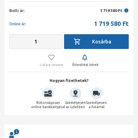
Bolti ár:
1 719 580 Ft
1 719 580
Ft
Online ár:
Listára teszem
Értesítést kérek
Hogyan fizethetek?
Biztonságosan
Személyesen
Személyesen
online bankkártyával
az üzletben
a futárnál