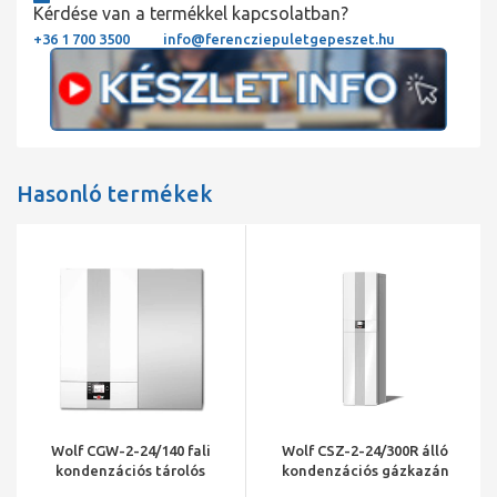
Kérdése van a termékkel kapcsolatban?
+36 1 700 3500
info@ferencziepuletgepeszet.hu
Hasonló termékek
Wolf CGW-2-24/140 fali
Wolf CSZ-2-24/300R álló
kondenzációs tárolós
kondenzációs gázkazán
gázkazán 24 kW
tárolóval napkollektorhoz