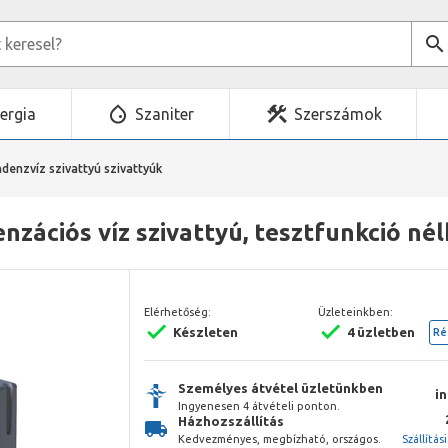
ergia
Szaniter
Szerszámok
denzvíz szivattyú szivattyúk
nzációs víz szivattyú, tesztfunkció nél
Elérhetőség:
Üzleteinkben:
Készleten
4 üzletben
Ré
Személyes átvétel üzletünkben
i
Ingyenesen 4 átvételi ponton.
Házhozszállítás
Kedvezményes, megbízható, országos.
Szállítás