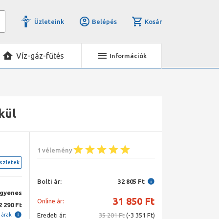
Üzleteink
Belépés
Kosár
Víz-gáz-fűtés
Információk
kül
1 vélemény
szletek
Bolti ár:
32 805 Ft
ngyenes
31 850
Ft
Online ár:
2 290 Ft
i árak
Eredeti ár:
35 201 Ft
(-3 351 Ft)