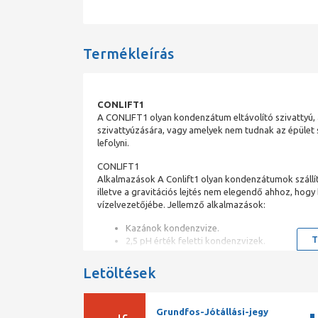
Termékleírás
CONLIFT1
A CONLIFT1 olyan kondenzátum eltávolító szivattyú, 
szivattyúzására, vagy amelyek nem tudnak az épület 
lefolyni.
CONLIFT1
Alkalmazások A Conlift1 olyan kondenzátumok szállítá
illetve a gravitációs lejtés nem elegendő ahhoz, hog
vízelvezetőjébe. Jellemző alkalmazások:
Kazánok kondenzvize.
T
2,5 pH érték feletti kondenzvizek.
Légkond. rendsz.ek hűtő és fagy. rendsz.ek, lé
párologtatók kondenzvize.
Letöltések
2,5 pH érték alatti, Conlift2 pH+ alkalmazású 
Tulajdonságok
Grundfos-Jótállási-jegy