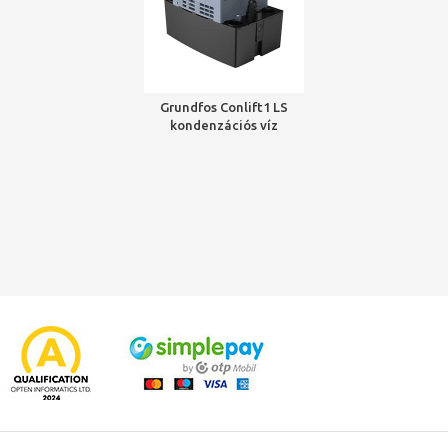
Grundfos Conlift1 LS
kondenzációs víz
szivattyú, tesztfunkció
nélkül