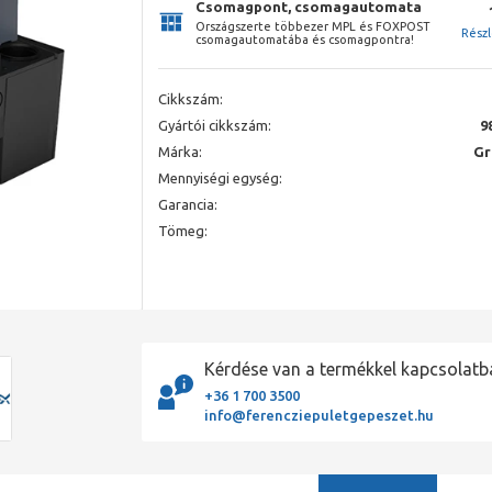
Csomagpont, csomagautomata
Országszerte többezer MPL és FOXPOST
Rész
csomagautomatába és csomagpontra!
Cikkszám:
Gyártói cikkszám:
9
Márka:
Gr
Mennyiségi egység:
Garancia:
Tömeg:
Kérdése van a termékkel kapcsolatb
+36 1 700 3500
info@ferencziepuletgepeszet.hu