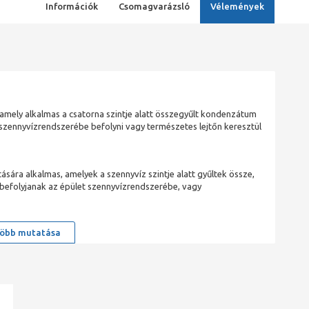
Információk
Csomagvarázsló
Vélemények
amely alkalmas a csatorna szintje alatt összegyűlt kondenzátum
szennyvízrendszerébe befolyni vagy természetes lejtőn keresztül
sára alkalmas, amelyek a szennyvíz szintje alatt gyűltek össze,
y befolyjanak az épület szennyvízrendszerébe, vagy
öbb mutatása
gpárátlanítók és
kondenzvizek.