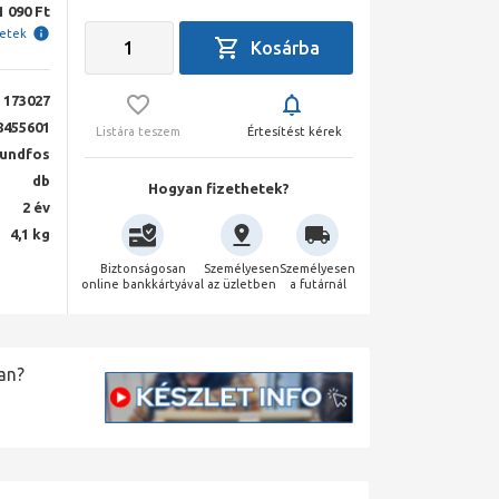
1 090 Ft
letek
173027
8455601
Listára teszem
Értesítést kérek
undfos
db
Hogyan fizethetek?
2 év
4,1 kg
Biztonságosan
Személyesen
Személyesen
online bankkártyával
az üzletben
a futárnál
an?