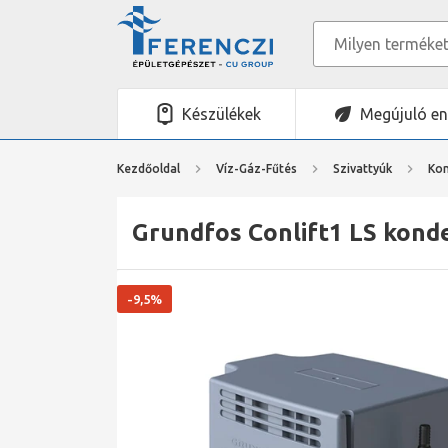
Készülékek
Megújuló en
Kezdőoldal
Víz-Gáz-Fűtés
Szivattyúk
Kon
Grundfos Conlift1 LS konde
-9,5%