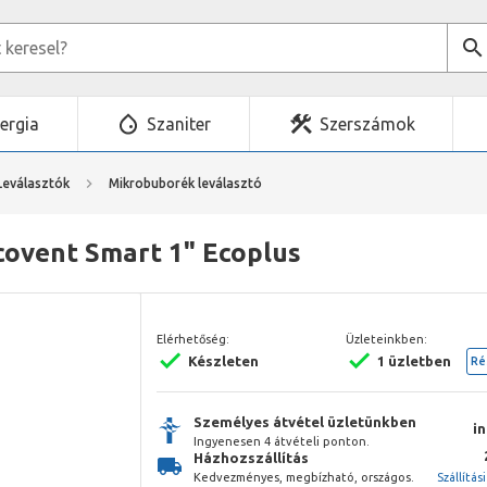
ergia
Szaniter
Szerszámok
Leválasztók
Mikrobuborék leválasztó
covent Smart 1" Ecoplus
Elérhetőség:
Üzleteinkben:
Készleten
1 üzletben
Ré
Személyes átvétel üzletünkben
i
Ingyenesen 4 átvételi ponton.
Házhozszállítás
Kedvezményes, megbízható, országos.
Szállítás