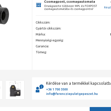
Csomagpont, csomagautomata
Országszerte többezer MPL és FOXPOST
Rész
csomagautomatába és csomagpontra!
Cikkszám:
Gyártói cikkszám:
Márka:
Mennyiségi egység:
Garancia:
Tömeg:
Kérdése van a termékkel kapcsolatb
+36 1 700 3500
info@ferencziepuletgepeszet.hu