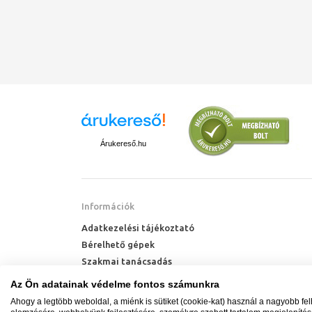
Árukereső.hu
Információk
Adatkezelési tájékoztató
Bérelhető gépek
Szakmai tanácsadás
Technik Cool Pro hőszivattyú tájékoztató
Az Ön adatainak védelme fontos számunkra
Milyen radiátort vegyek?
Ahogy a legtöbb weboldal, a miénk is sütiket (cookie-kat) használ a nagyobb fe
Hőszivattyú kalkulátor