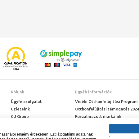
Rólunk
Egyéb információk
Ügyfélszolgálat
Vidéki Otthonfelújítási Program
Üzleteink
Otthonfelújítási támogatás 2024
CU Group
Forgalmazott márkáink
Rólunk
ÉMI engedélyek
Karrier
Letöltések
lhasználói élmény érdekében. Ezt látogatóink adatainak
Adatkezelési kérelem