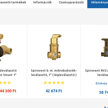
Hasonló termékek
Információk
Csomagvarázsló
Véleménye
gleválasztó
Spirovent b. m. mikrobuborék-
Spirovent RV2
t Smart 1"
leválasztó, 1" ( légleválasztó )
leválas
Értékelje
44 300 Ft
42 674 Ft
58 7