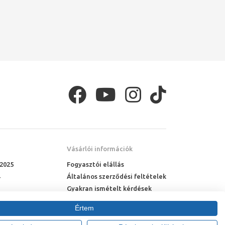
Vásárlói információk
 2025
Fogyasztói elállás
Általános szerződési feltételek
Gyakran ismételt kérdések
Online rendelés menete
Értem
Fizetési feltételek
Házhozszállítás