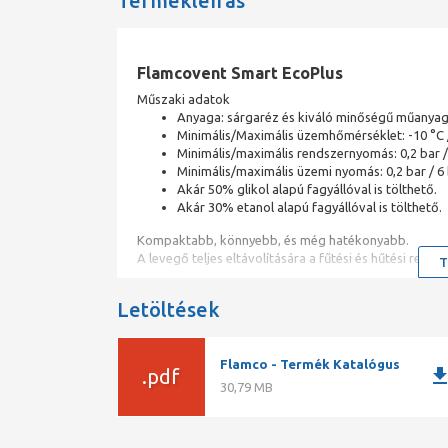
Termékleírás
Flamcovent Smart EcoPlus
Műszaki adatok
Anyaga: sárgaréz és kiváló minőségű műanyag
Minimális/Maximális üzemhőmérséklet: -10 °C /
Minimális/maximális rendszernyomás: 0,2 bar /
Minimális/maximális üzemi nyomás: 0,2 bar / 6 
Akár 50% glikol alapú fagyállóval is tölthető.
Akár 30% etanol alapú fagyállóval is tölthető.
Kompaktabb, könnyebb, és még hatékonyabb.
A levegő teljes eltávolítására a fűtési és hűtési rends
T
A Flamcovent Smart levegő leválasztók a legkisebb m
Letöltések
Szinte karbantartásmentesek, és az áramlási ellenállá
Megegyezik a Flamcovent Smart típussal, de az EPP sz
Flamco - Termék Katalógus
downlo
.pdf
60%-kal jobb teljesítmény a hagyományos levegő lev
30,79 MB
m/s.Minden típusú csővezetékhez alkalmazható.Kompak
alacsony energia veszteség mellett.Egyenletes teljesí
vastagsága 20 mm, és a szigetelés értéke (λ ) 0,036 