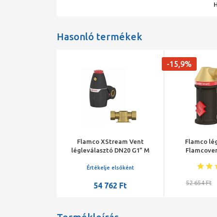
Hasonló termékek
-15,9%
tex ZTVI DN25
Flamco XStream Vent
Flamco lé
ó mikrobuborék
légleválasztó DN20 G1” M
Flamcoven
szigeteléssel
je elsőként
Értékelje elsőként
52 654 Ft
586 Ft
54 762 Ft