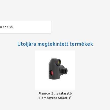
n az első!
rhez
Utoljára megtekintett termékek
Flamco légleválasztó
Flamcovent Smart 1"
Ecoplus