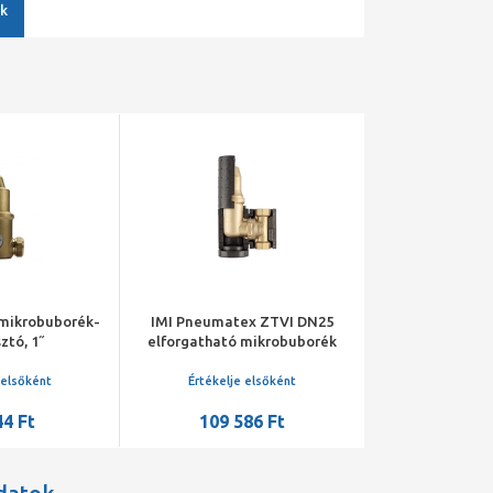
k
 mikrobuborék-
IMI Pneumatex ZTVI DN25
Flamco XSt
ztó, 1˝
elforgatható mikrobuborék
légleválaszt
leválasztó szigeteléssel
 elsőként
Értékelje elsőként
Értékelje 
44 Ft
109 586 Ft
54 76