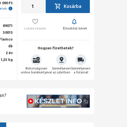
1 090 Ft
letek
89071
Listára teszem
Értesítést kérek
30013
Flamco
db
Hogyan fizethetek?
2 év
1,55 kg
Biztonságosan
Személyesen
Személyesen
online bankkártyával
az üzletben
a futárnál
an?