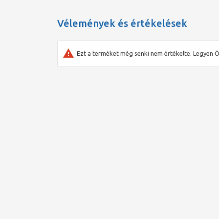
Termék kategória
Vélemények és értékelések
Filters/separators
Termékbesorolás
Ezt a terméket még senki nem értékelte. Legyen Ö
LÉg és iszapleválasztó hűtött vízhez / hűtési rendsze
Leírás
Flamcovent Smart Rp1" EcoPlus
Márka
FLAMCO
Termék típus
Smart Air & Dirt (=< 2")