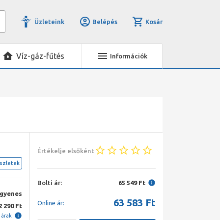
Üzleteink
Belépés
Kosár
Víz-gáz-fűtés
Információk
Értékelje elsőként
szletek
Bolti ár:
65 549 Ft
ngyenes
63 583
Ft
Online ár:
2 290 Ft
i árak