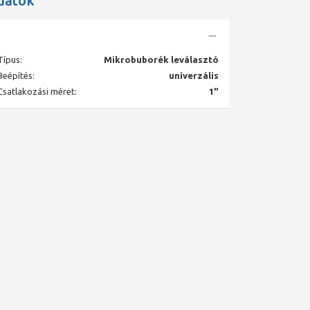
datok
Típus:
Mikrobuborék leválasztó
Beépítés:
univerzális
Csatlakozási méret:
1"