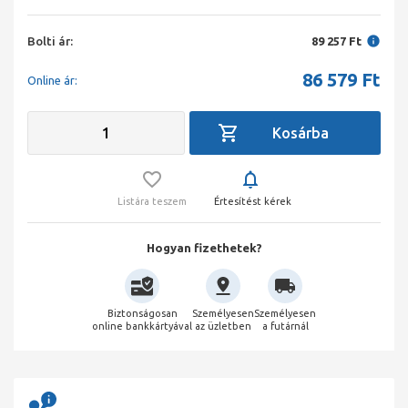
Bolti ár:
89 257 Ft
86 579
Ft
Online ár:
Listára teszem
Értesítést kérek
Hogyan fizethetek?
Biztonságosan
Személyesen
Személyesen
online bankkártyával
az üzletben
a futárnál