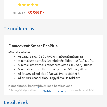
65 599 Ft
78 044 Ft
Termékleírás
Flamcovent Smart EcoPlus
Műszaki adatok
Anyaga: sárgaréz és kiváló minőségű műanyag.
Minimális/Maximális üzemhőmérséklet: -10 °C / 120 °C.
Minimális/maximális rendszernyomás: 0,2 bar / 10 bar.
Minimális/maximális üzemi nyomás: 0,2 bar / 6 bar.
Akár 50% glikol alapú fagyállóval is tölthető.
Akár 30% etanol alapú fagyállóval is tölthető.
Kompaktabb, könnyebb, és még hatékonyabb.
A levegő teljes eltávolítására a fűtési és hűtési rendszerekből.
Több mutatása
A Flamcovent Smart levegő leválasztók a legkisebb
Letöltések
mikrobuborékokat is eltávolítják a rendszerben keringő vízből.