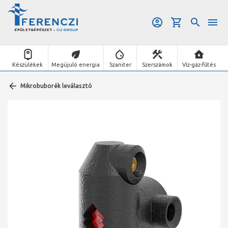
Készülékek
Megújuló energia
Szaniter
Szerszámok
Víz-gáz-fűtés
Mikrobuborék leválasztó