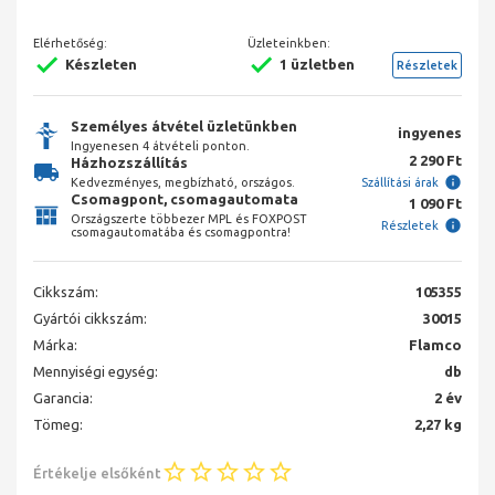
Elérhetőség:
Üzleteinkben:
Készleten
1 üzletben
Részletek
Személyes átvétel üzletünkben
ingyenes
Ingyenesen 4 átvételi ponton.
2 290 Ft
Házhozszállítás
Kedvezményes, megbízható, országos.
Szállítási árak
Csomagpont, csomagautomata
1 090 Ft
Országszerte többezer MPL és FOXPOST
Részletek
csomagautomatába és csomagpontra!
Cikkszám:
105355
Gyártói cikkszám:
30015
Márka:
Flamco
Mennyiségi egység:
db
Garancia:
2 év
Tömeg:
2,27 kg
Értékelje elsőként