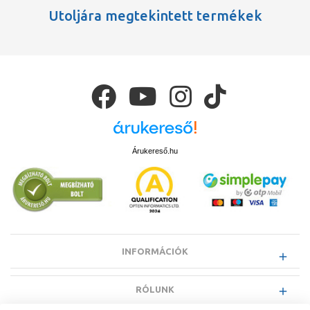
Utoljára megtekintett termékek
FLAMCO
Termék típus
Smart Air & Dirt (=< 2")
Árukereső.hu
INFORMÁCIÓK
RÓLUNK