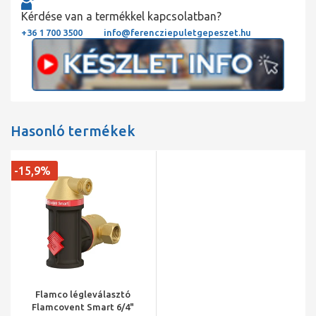
Kérdése van a termékkel kapcsolatban?
+36 1 700 3500
info@ferencziepuletgepeszet.hu
Hasonló termékek
-15,9%
Flamco légleválasztó
Flamcovent Smart 6/4"