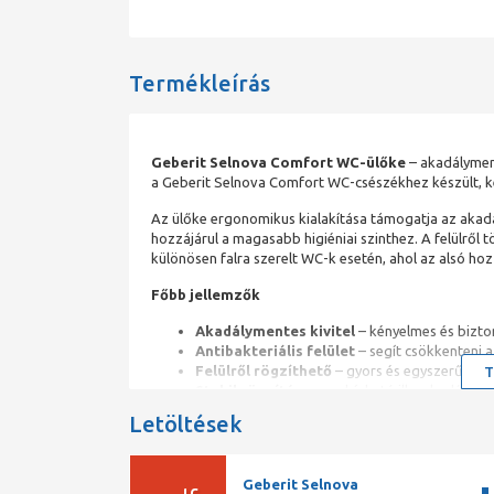
Termékleírás
Geberit Selnova Comfort WC-ülőke
– akadályment
a Geberit Selnova Comfort WC-csészékhez készült, k
Az ülőke ergonomikus kialakítása támogatja az akadá
hozzájárul a magasabb higiéniai szinthez. A felülről 
különösen falra szerelt WC-k esetén, ahol az alsó hoz
Főbb jellemzők
Akadálymentes kivitel
– kényelmes és bizto
Antibakteriális felület
– segít csökkenteni 
Felülről rögzíthető
– gyors és egyszerű felsz
T
Stabil rögzítés
– megbízható illeszkedés a m
Rendszerkompatibilis
– kifejezetten a Geb
Letöltések
Alkalmazási terület
Akadálymentes fürdőszobákban, lakó- és középületek
Geberit Selnova
szempont a higiénia, a biztonság és a kényelmes hasz