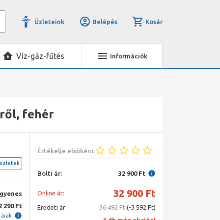
Üzleteink
Belépés
Kosár
Víz-gáz-fűtés
Információk
ről, fehér
Értékelje elsőként
szletek
Bolti ár:
32 900 Ft
32 900
Ft
Online ár:
ngyenes
2 290 Ft
Eredeti ár:
36 492 Ft
(-3 592 Ft)
i árak