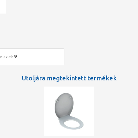
ad
n az első!
Utoljára megtekintett termékek