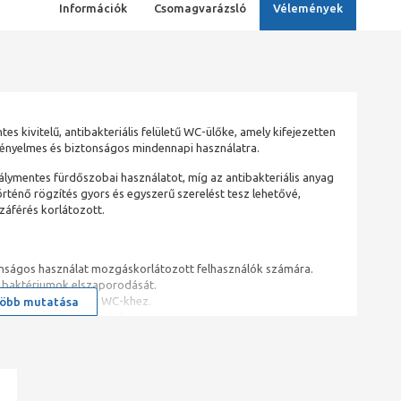
Információk
Csomagvarázsló
Vélemények
es kivitelű, antibakteriális felületű WC-ülőke, amely kifejezetten
ényelmes és biztonságos mindennapi használatra.
lymentes fürdőszobai használatot, míg az antibakteriális anyag
történő rögzítés gyors és egyszerű szerelést tesz lehetővé,
záférés korlátozott.
nságos használat mozgáskorlátozott felhasználók számára.
a baktériumok elszaporodását.
erelés falra szerelt WC-khez.
öbb mutatása
indennapi igénybevételhez.
erit Selnova Comfort WC-csészékhez tervezve.
ben, egészségügyi és közösségi létesítményekben, ahol kiemelt
nálat.