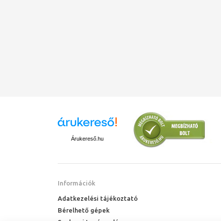
Árukereső.hu
Információk
Adatkezelési tájékoztató
Bérelhető gépek