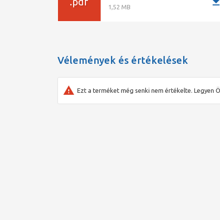
downlo
.pdf
1,52 MB
Vélemények és értékelések
Ezt a terméket még senki nem értékelte. Legyen Ö