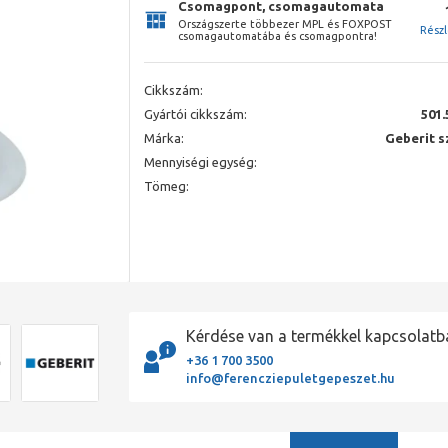
Csomagpont, csomagautomata
Országszerte többezer MPL és FOXPOST
Rész
csomagautomatába és csomagpontra!
Cikkszám:
Gyártói cikkszám:
501.
Márka:
Geberit s
Mennyiségi egység:
Tömeg:
Kérdése van a termékkel kapcsolatb
+36 1 700 3500
info@ferencziepuletgepeszet.hu