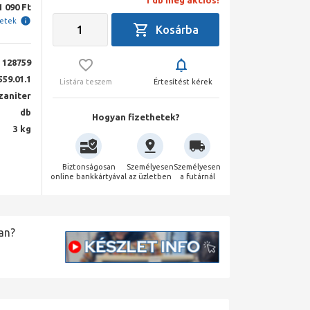
1 db még akciós!
1 090 Ft
letek
128759
559.01.1
Listára teszem
Értesítést kérek
zaniter
db
Hogyan fizethetek?
3 kg
Biztonságosan
Személyesen
Személyesen
online bankkártyával
az üzletben
a futárnál
an?