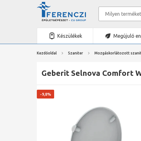
Készülékek
Megújuló en
Kezdőoldal
Szaniter
Mozgáskorlátozott szani
Geberit Selnova Comfort WC
-9,8%