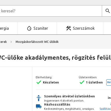
ergia
Szaniter
Szerszámok
terek
Mozgáskorlátozott WC ülőkék
-ülőke akadálymentes, rögzítés felül
Elérhetőség:
Üzleteinkben:
Készleten
1 üzletben
Ré
Személyes átvétel üzletünkben
i
Ingyenesen 4 átvételi ponton.
Házhozszállítás
Kedvezményes, megbízható, országos.
Szállítás