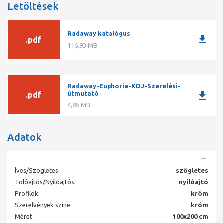
tökéletes záródást biztosító mágneses tömítő profilok
Letöltések
tömítő profil nélkül csak pontosan függőleges és sima
falfelületre szerelhető
speciális fali tömítő profil 10 mm-es toleranciával a fali
Radaway katalógus
egyenetlenségek kiigazításáért
download
.pdf
exkluzív süllyesztett zsanérok, könnyű tisztán tartás
116,93 MB
minden Euphoria zuhanykabin tartozéka a króm küszöb
Zuhanytálca nélküli, burkolt padló esetén ideális vízelvezetési
megoldás az esztétikus, rozsdamentes zuhanyfolyóka.
Radaway-Euphoria-KDJ-Szerelési-
download
útmutató
.pdf
A feltüntetett ár csak a nyilóajtóra vonatkozik!
4,85 MB
Adatok
Íves/Szögletes:
szögletes
Tolóajtós/Nyílóajtós:
nyílóajtó
Profilok:
króm
Szerelvények színe:
króm
Méret:
100x200 cm