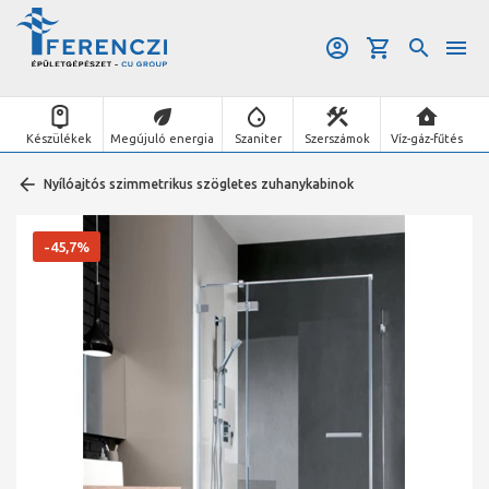
Készülékek
Megújuló energia
Szaniter
Szerszámok
Víz-gáz-fűtés
Nyílóajtós szimmetrikus szögletes zuhanykabinok
-45,7%