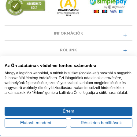
INFORMÁCIÓK
RÓLUNK
Az Ön adatainak védelme fontos számunkra
EGYÉB INFORMÁCIÓK
Ahogy a legtöbb weboldal, a miénk is sütiket (cookie-kat) használ a nagyobb
felhasználói élmény érdekében. Ezt látogatóink adatainak elemzésére,
webhelyünk fejlesztésére, személyre szabott tartalom megjelenítésére és
VÁSÁRLÓI INFORMÁCIÓK
nagyszerű webhely-élmény biztosítására, valamint célzott hirdetésekhez
alkalmazzuk. Az "Értem" gombra kattintva Ön elfogadja a sütik használatát.
Értem
Minden jog fenntartva. © Adatkezelés nyilvántartási száma NAIH-
87052/2015.
Elutasít mindent
Részletes beállítások
Ügyfélszolgálat: +36 1 700 3500
Tervezte és készítette:
Vision-Software, az Octopus 8 ERP