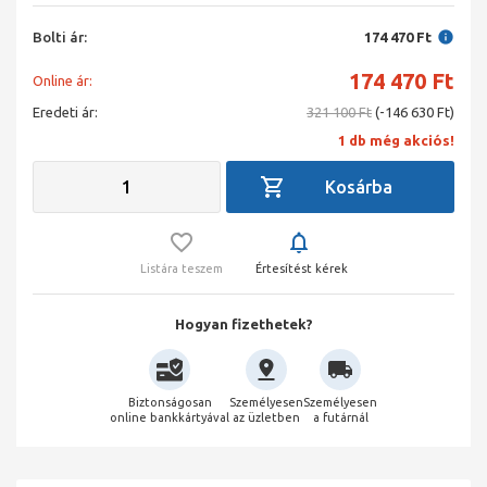
Bolti ár:
174 470 Ft
174 470
Ft
Online ár:
Eredeti ár:
321 100 Ft
(-146 630 Ft)
1 db még akciós!
Listára teszem
Értesítést kérek
Hogyan fizethetek?
Biztonságosan
Személyesen
Személyesen
online bankkártyával
az üzletben
a futárnál