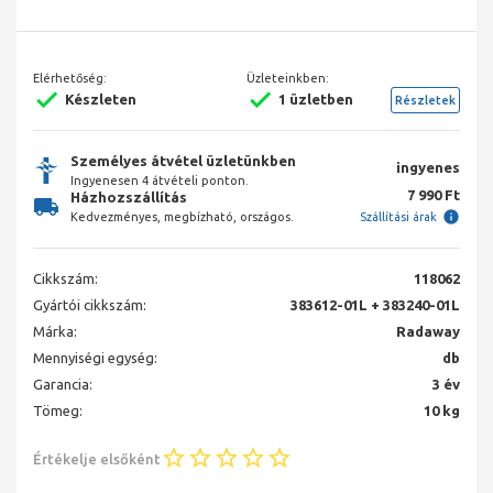
Elérhetőség:
Üzleteinkben:
Készleten
1 üzletben
Részletek
Személyes átvétel üzletünkben
ingyenes
Ingyenesen 4 átvételi ponton.
7 990 Ft
Házhozszállítás
Kedvezményes, megbízható, országos.
Szállítási árak
Cikkszám:
118062
Gyártói cikkszám:
383612-01L + 383240-01L
Márka:
Radaway
Mennyiségi egység:
db
Garancia:
3 év
Tömeg:
10 kg
Értékelje elsőként