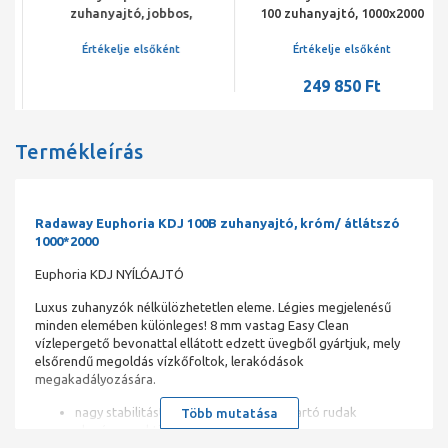
zuhanyajtó, jobbos,
100 zuhanyajtó, 1000x2000
zuhanykabinhoz
mm, balos
Értékelje elsőként
Értékelje elsőként
249 850 Ft
Termékleírás
Radaway Euphoria KDJ 100B zuhanyajtó, króm/ átlátszó
1000*2000
Euphoria KDJ NYÍLÓAJTÓ
Luxus zuhanyzók nélkülözhetetlen eleme. Légies megjelenésű
minden elemében különleges! 8 mm vastag Easy Clean
vízlepergető bevonattal ellátott edzett üvegből gyártjuk, mely
elsőrendű megoldás vízkőfoltok, lerakódások
megakadályozására.
nagy stabilitást biztosító krómozott tartó rudak
Több mutatása
elegáns, praktikus króm elemek