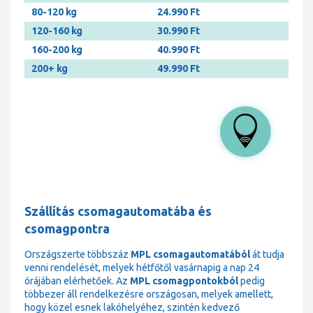
80-120 kg
24.990 Ft
120-160 kg
30.990 Ft
160-200 kg
40.990 Ft
200+ kg
49.990 Ft
Szállítás csomagautomatába és
csomagpontra
Országszerte többszáz
MPL csomagautomatából
át tudja
venni rendelését, melyek hétfőtől vasárnapig a nap 24
órájában elérhetőek. Az
MPL csomagpontokból
pedig
többezer áll rendelkezésre országosan, melyek amellett,
hogy közel esnek lakóhelyéhez, szintén kedvező