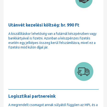
Utánvét kezelési költség: br. 990 Ft
A kiszállításkor lehetőség van a futárnál készpénzben vagy
bankkártyával is fizetni. Azonban a készpénzes fizetés
esetén egy jelképes összeg kerül felszámításra, mivel ez a
fizetési mód külön díjjal jár.
Logisztikai partnereink
A megrendelt csomagot annak súlyától függően az MPL és a