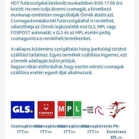
HDT futárszolgálat kézbesíti munkaidőben 8:00-17:00 óra
között. Ha nem tudja átvenni csomagját, a következő
munkanap ismételten megpróbálják Önnek átadni azt.
Csomagautomatába két futárszolgálattal is rendelhet,
választhatja az Önnek legközelebb eső GLS, MPL vagy
FOXPOST automatát, a GLS és az MPL esetén pedig
csomagpontra is rendelheti termékeinket.
A raklapos küldemény szolgáltatás házig (parkolóig) történő
szállítást tartalmaz. Egyes termékek szállítása ingyenes, ezt
a termék adatlapján külön jelöljük.
Nagyon ritkán előfordulhat, hogy extrém méretű csomagok
szállítása esetén egyedi díjat alkalmazunk.
Csomagkövetés
Csomagkövetés
Csomagkövetés
Csomagkövetés
PK-
ITT>>
ITT>>
ITT>>
ITT>>
Eurotrans
Kft.>>