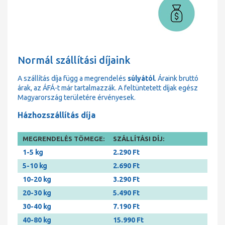
Normál szállítási díjaink
A szállítás díja függ a megrendelés
súlyától
. Áraink bruttó
árak, az ÁFÁ-t már tartalmazzák. A feltüntetett díjak egész
Magyarország területére érvényesek.
Házhozszállítás díja
MEGRENDELÉS TÖMEGE:
SZÁLLÍTÁSI DÍJ:
1-5 kg
2.290 Ft
5-10 kg
2.690 Ft
10-20 kg
3.290 Ft
20-30 kg
5.490 Ft
30-40 kg
7.190 Ft
40-80 kg
15.990 Ft