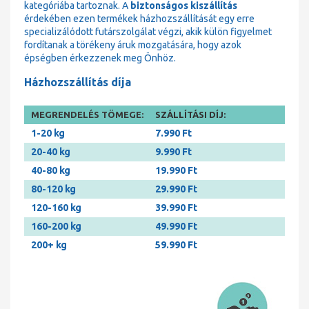
kategóriába tartoznak. A
biztonságos kiszállítás
érdekében ezen termékek házhozszállítását egy erre
specializálódott futárszolgálat végzi, akik külön figyelmet
fordítanak a törékeny áruk mozgatására, hogy azok
épségben érkezzenek meg Önhöz.
Házhozszállítás díja
MEGRENDELÉS TÖMEGE:
SZÁLLÍTÁSI DÍJ:
1-20 kg
7.990 Ft
20-40 kg
9.990 Ft
40-80 kg
19.990 Ft
80-120 kg
29.990 Ft
120-160 kg
39.990 Ft
160-200 kg
49.990 Ft
200+ kg
59.990 Ft