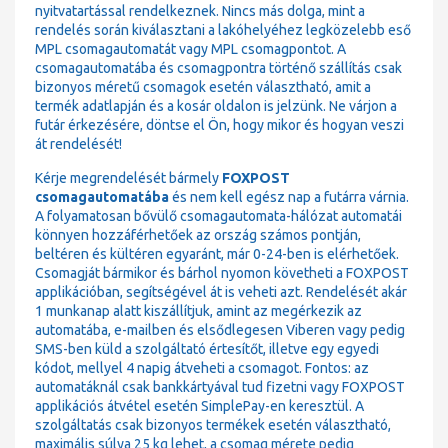
nyitvatartással rendelkeznek. Nincs más dolga, mint a
rendelés során kiválasztani a lakóhelyéhez legközelebb eső
MPL csomagautomatát vagy MPL csomagpontot. A
csomagautomatába és csomagpontra történő szállítás csak
bizonyos méretű csomagok esetén választható, amit a
termék adatlapján és a kosár oldalon is jelzünk. Ne várjon a
futár érkezésére, döntse el Ön, hogy mikor és hogyan veszi
át rendelését!
Kérje megrendelését bármely
FOXPOST
csomagautomatába
és nem kell egész nap a futárra várnia.
A folyamatosan bővülő csomagautomata-hálózat automatái
könnyen hozzáférhetőek az ország számos pontján,
beltéren és kültéren egyaránt, már 0-24-ben is elérhetőek.
Csomagját bármikor és bárhol nyomon követheti a FOXPOST
applikációban, segítségével át is veheti azt. Rendelését akár
1 munkanap alatt kiszállítjuk, amint az megérkezik az
automatába, e-mailben és elsődlegesen Viberen vagy pedig
SMS-ben küld a szolgáltató értesítőt, illetve egy egyedi
kódot, mellyel 4 napig átveheti a csomagot. Fontos: az
automatáknál csak bankkártyával tud fizetni vagy FOXPOST
applikációs átvétel esetén SimplePay-en keresztül. A
szolgáltatás csak bizonyos termékek esetén választható,
maximális súlya 25 kg lehet, a csomag mérete pedig