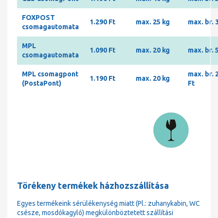
FOXPOST
1.290 Ft
max. 25 kg
max. br. 
csomagautomata
MPL
1.090 Ft
max. 20 kg
max. br. 
csomagautomata
MPL csomagpont
max. br. 
1.190 Ft
max. 20 kg
(PostaPont)
Ft
Törékeny termékek házhozszállítása
Egyes termékeink sérülékenység miatt (Pl.: zuhanykabin, WC
csésze, mosdókagyló) megkülönböztetett szállítási