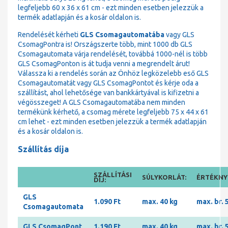
legfeljebb 60 x 36 x 61 cm - ezt minden esetben jelezzük a
termék adatlapján és a kosár oldalon is.
Rendelését kérheti
GLS Csomagautomatába
vagy GLS
CsomagPontra is! Országszerte több, mint 1000 db GLS
Csomagautomata várja rendelését, továbbá 1000-nél is több
GLS CsomagPonton is át tudja venni a megrendelt árut!
Válassza ki a rendelés során az Önhöz legközelebb eső GLS
Csomagautomatát vagy GLS CsomagPontot és kérje oda a
szállítást, ahol lehetősége van bankkártyával is kifizetni a
végösszeget! A GLS Csomagautomatába nem minden
termékünk kérhető, a csomag mérete legfeljebb 75 x 44 x 61
cm lehet - ezt minden esetben jelezzük a termék adatlapján
és a kosár oldalon is.
Szállítás díja
SZÁLLÍTÁSI
SÚLYKORLÁT:
ÉRTÉKNYI
DÍJ:
GLS
1.090 Ft
max. 40 kg
max. br. 
Csomagautomata
GLS CsomagPont
1.190 Ft
max. 40 kg
max. br. 