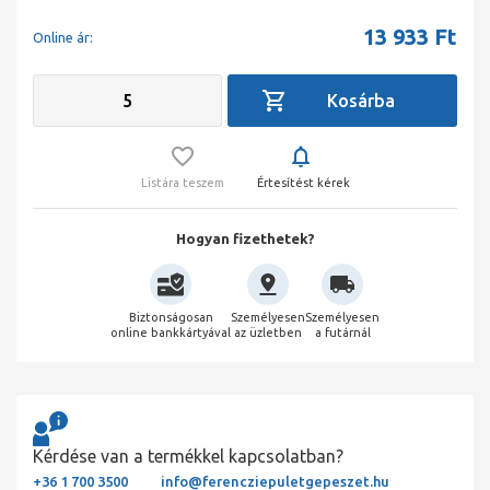
13 933
Ft
Online ár:
Listára teszem
Értesítést kérek
Hogyan fizethetek?
Biztonságosan
Személyesen
Személyesen
online bankkártyával
az üzletben
a futárnál
Kérdése van a termékkel kapcsolatban?
+36 1 700 3500
info@ferencziepuletgepeszet.hu