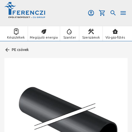
Készülékek
Megújuló energia
Szaniter
Szerszámok
Víz-gáz-fűtés
PE csövek