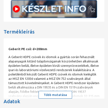
Termékleírás
Geberit PE cső: d=200mm
A Geberit HDPE csövek és idomok a gyártás során fehasznált
alapanyagok kitűnő tulajdonságainak köszönhetően alkalmasak
épületen belüli, illetve épületen kívüli szennyvízvezetékek, illetve
ipari és laboratóriumi vízelvezető rendszerek kialakítására. A
polietilénből készült Geberit HDPE csövek és idomok kielégítik
az MSZ EN 12056 valamint a MSZ EN 752 szabványok által
támasztott követelményeket. A Geberit HDPE rendszer épületen
belüli alkalmazása a DIN 19535 és a DIN EN 1519 szabványok
alapján, földbe fektetett vezetékek esetén a DIN 19537
Több mutatása
szabvány alapján engedélyezett. A csövek és idomok 32-315 mm
Adatok
átmérőtartományban állnak rendelkezésre.