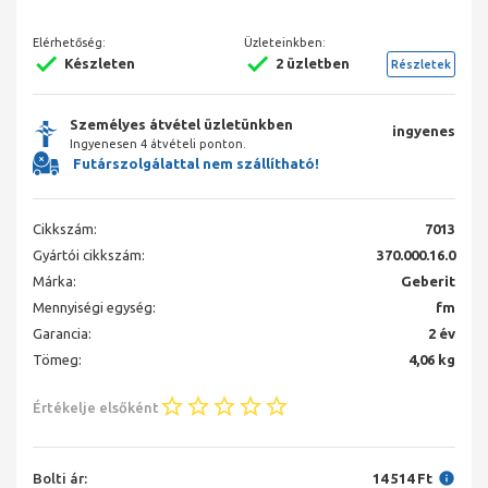
Elérhetőség:
Üzleteinkben:
Készleten
2 üzletben
Részletek
Személyes átvétel üzletünkben
ingyenes
Ingyenesen 4 átvételi ponton.
Futárszolgálattal nem szállítható!
Cikkszám:
7013
Gyártói cikkszám:
370.000.16.0
Márka:
Geberit
Mennyiségi egység:
fm
Garancia:
2 év
Tömeg:
4,06 kg
Értékelje elsőként
Bolti ár:
14 514 Ft