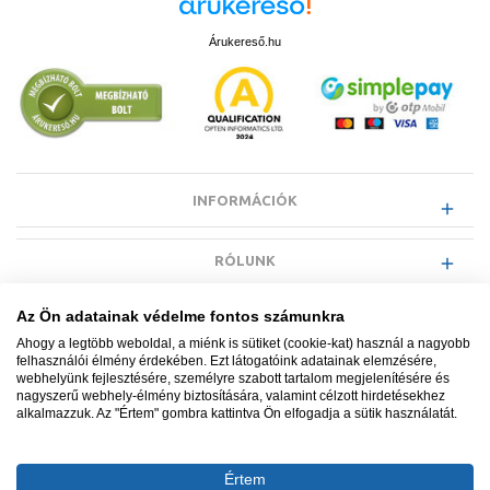
Árukereső.hu
INFORMÁCIÓK
RÓLUNK
Az Ön adatainak védelme fontos számunkra
EGYÉB INFORMÁCIÓK
Ahogy a legtöbb weboldal, a miénk is sütiket (cookie-kat) használ a nagyobb
felhasználói élmény érdekében. Ezt látogatóink adatainak elemzésére,
webhelyünk fejlesztésére, személyre szabott tartalom megjelenítésére és
VÁSÁRLÓI INFORMÁCIÓK
nagyszerű webhely-élmény biztosítására, valamint célzott hirdetésekhez
alkalmazzuk. Az "Értem" gombra kattintva Ön elfogadja a sütik használatát.
Értem