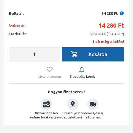
Bolti ár:
14 280 Ft
14 280
Ft
Online ár:
Eredeti ár:
17 126 Ft
(-2 846 Ft)
1 db még akciós!
Listára teszem
Értesítést kérek
Hogyan fizethetek?
Biztonságosan
Személyesen
Személyesen
online bankkártyával
az üzletben
a futárnál