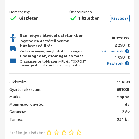
Elérhetőség:
Üzleteinkben:
Készleten
1 üzletben
Részletek
Személyes átvétel üzletünkben
ingyenes
Ingyenesen 4 átvételi ponton.
2 290 Ft
Házhozszállítás
Kedvezményes, megbízható, országos.
Szállítási árak
Csomagpont, csomagautomata
1 090 Ft
Országszerte többezer MPL és FOXPOST
Részletek
csomagautomatába és csomagpontra!
Cikkszám:
113680
Gyártói cikkszám:
691001
Márka:
Sapho
Mennyiségi egység:
db
Garancia:
2 év
Tömeg:
0,51 kg
Értékelje elsőként