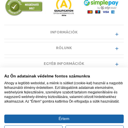
INFORMÁCIÓK
RÓLUNK
EGYÉB INFORMÁCIÓK
Az Ön adatainak védelme fontos számunkra
VÁSÁRLÓI INFORMÁCIÓK
Ahogy a legtöbb weboldal, a miénk is sütiket (cookie-kat) használ a nagyobb
felhasználói élmény érdekében. Ezt látogatóink adatainak elemzésére,
webhelyünk fejlesztésére, személyre szabott tartalom megjelenítésére és
nagyszerű webhely-élmény biztosítására, valamint célzott hirdetésekhez
alkalmazzuk. Az "Értem" gombra kattintva Ön elfogadja a sütik használatát.
Minden jog fenntartva. © Adatkezelés nyilvántartási száma NAIH-
87052/2015.
Értem
Ügyfélszolgálat: +36 1 700 3500