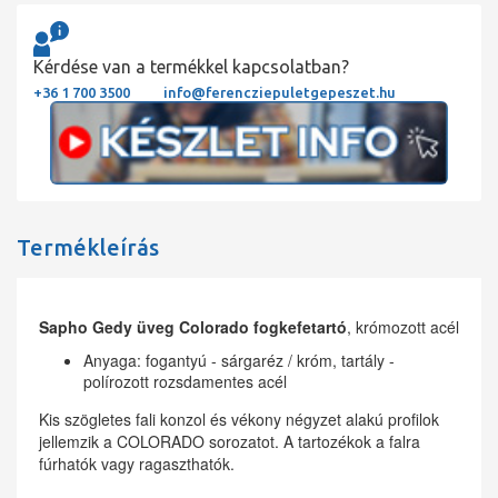
Kérdése van a termékkel kapcsolatban?
+36 1 700 3500
info@ferencziepuletgepeszet.hu
Termékleírás
Sapho Gedy üveg Colorado fogkefetartó
, krómozott acél
Anyaga: fogantyú - sárgaréz / króm, tartály -
polírozott rozsdamentes acél
Kis szögletes fali konzol és vékony négyzet alakú profilok
jellemzik a COLORADO sorozatot.
A tartozékok a falra
fúrhatók vagy ragaszthatók.