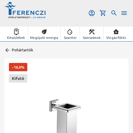
Készülékek
Megújuló energia
Szaniter
Szerszámok
Víz-gáz-fűtés
Pohártartók
-16,6%
Kifutó