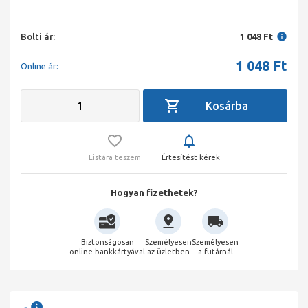
Bolti ár:
1 048 Ft
1 048
Ft
Online ár:
Listára teszem
Értesítést kérek
Hogyan fizethetek?
Biztonságosan
Személyesen
Személyesen
online bankkártyával
az üzletben
a futárnál