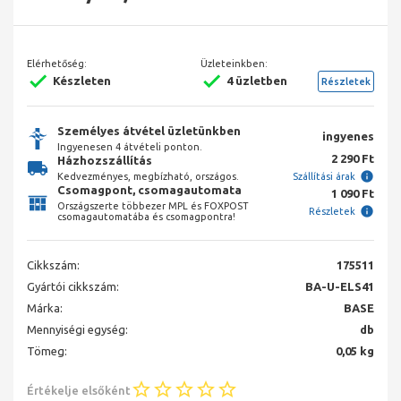
Elérhetőség:
Üzleteinkben:
Készleten
4 üzletben
Részletek
Személyes átvétel üzletünkben
ingyenes
Ingyenesen 4 átvételi ponton.
2 290 Ft
Házhozszállítás
Kedvezményes, megbízható, országos.
Szállítási árak
Csomagpont, csomagautomata
1 090 Ft
Országszerte többezer MPL és FOXPOST
Részletek
csomagautomatába és csomagpontra!
Cikkszám:
175511
Gyártói cikkszám:
BA-U-ELS41
Márka:
BASE
Mennyiségi egység:
db
Tömeg:
0,05 kg
Értékelje elsőként