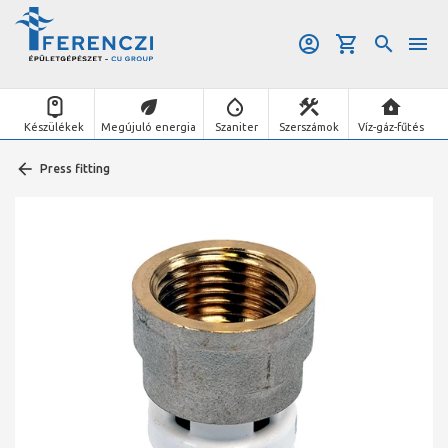
Készülékek
Megújuló energia
Szaniter
Szerszámok
Víz-gáz-fűtés
Press fitting