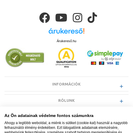
Árukereső.hu
INFORMÁCIÓK
RÓLUNK
Az Ön adatainak védelme fontos számunkra
EGYÉB INFORMÁCIÓK
Ahogy a legtöbb weboldal, a miénk is sütiket (cookie-kat) használ a nagyobb
felhasználói élmény érdekében. Ezt látogatóink adatainak elemzésére,
webhelyünk fejlesztésére, személyre szabott tartalom megjelenítésére és