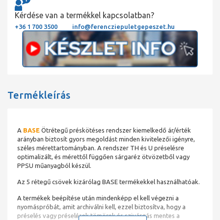
Kérdése van a termékkel kapcsolatban?
+36 1 700 3500
info@ferencziepuletgepeszet.hu
Termékleírás
A
BASE
Ötrétegű préskötéses rendszer kiemelkedő ár/érték
arányban biztosít gyors megoldást minden kivitelezői igényre,
széles mérettartományban. A rendszer TH és U préselésre
optimalizált, és mérettől függően sárgaréz ötvözetből vagy
PPSU műanyagból készül.
Az 5 rétegű csövek kizárólag BASE termékekkel használhatóak.
A termékek beépítése után mindenképp el kell végezni a
nyomáspróbát, amit archiválni kell, ezzel biztosítva, hogy a
préselés vagy préselések tömörek és szivárgás mentes a