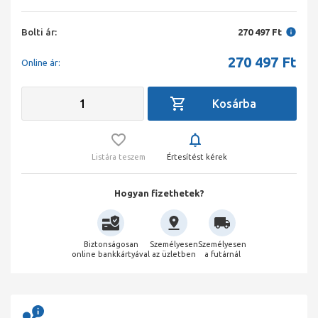
Bolti ár:
270 497 Ft
270 497
Ft
Online ár:
Listára teszem
Értesítést kérek
Hogyan fizethetek?
Biztonságosan
Személyesen
Személyesen
online bankkártyával
az üzletben
a futárnál