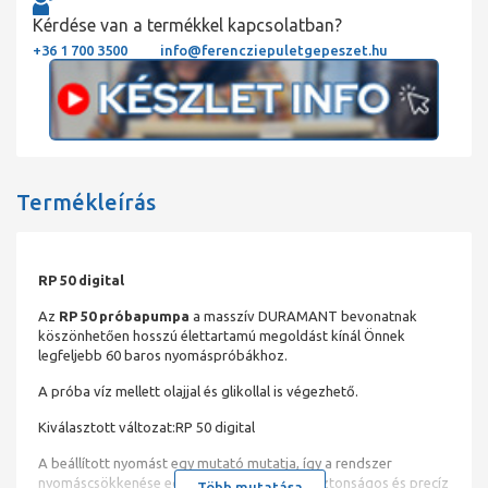
Kérdése van a termékkel kapcsolatban?
+36 1 700 3500
info@ferencziepuletgepeszet.hu
Termékleírás
RP 50 digital
Az
RP 50 próbapumpa
a masszív DURAMANT bevonatnak
köszönhetően hosszú élettartamú megoldást kínál Önnek
legfeljebb 60 baros nyomáspróbákhoz.
A próba víz mellett olajjal és glikollal is végezhető.
Kiválasztott változat:RP 50 digital
A beállított nyomást egy mutató mutatja, így a rendszer
nyomáscsökkenése egyszerűen észlelhető Biztonságos és precíz
Több mutatása