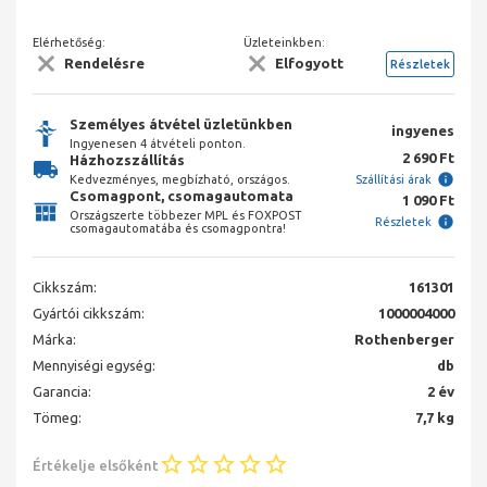
Elérhetőség:
Üzleteinkben:
Rendelésre
Elfogyott
Részletek
Személyes átvétel üzletünkben
ingyenes
Ingyenesen 4 átvételi ponton.
2 690 Ft
Házhozszállítás
Kedvezményes, megbízható, országos.
Szállítási árak
Csomagpont, csomagautomata
1 090 Ft
Országszerte többezer MPL és FOXPOST
Részletek
csomagautomatába és csomagpontra!
Cikkszám:
161301
Gyártói cikkszám:
1000004000
Márka:
Rothenberger
Mennyiségi egység:
db
Garancia:
2 év
Tömeg:
7,7 kg
Értékelje elsőként