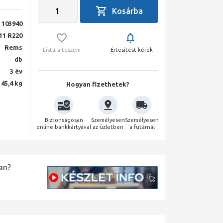
103940
11 R220
Rems
Listára teszem
Értesítést kérek
db
3 év
45,4 kg
Hogyan fizethetek?
Biztonságosan
Személyesen
Személyesen
online bankkártyával
az üzletben
a futárnál
an?