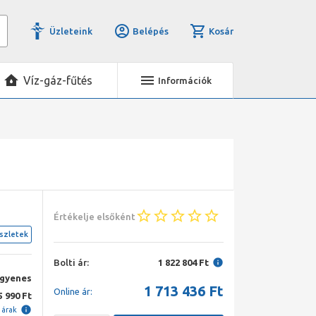
Üzleteink
Belépés
Kosár
Víz-gáz-fűtés
Információk
Értékelje elsőként
szletek
Bolti ár:
1 822 804 Ft
ngyenes
1 713 436
Ft
Online ár:
5 990 Ft
i árak