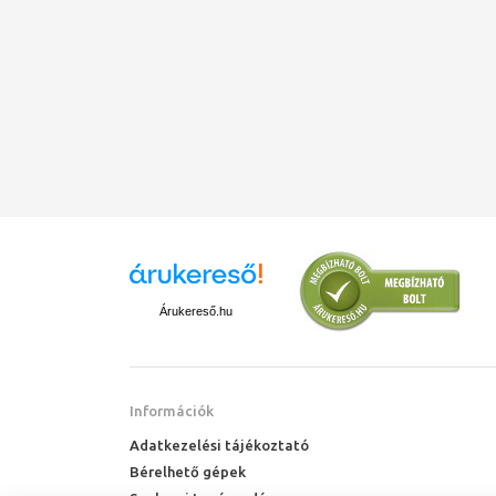
Árukereső.hu
Információk
Adatkezelési tájékoztató
Bérelhető gépek