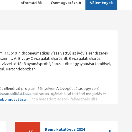
Információk
Csomagvarázsló
Vélemények
m: 115610, hidropneumatikus vízszivattyú az ivóvíz-rendszerek
int, A, B vagy C vizsgálati eljárás, ill. B vizsgálati eljárás,
k vízzel történő nyomáspróbájához. 1 db nagynyomású tömlővel,
kkal. Kartondobozban.
 és ellenőrző program 26 nyelven A levegőellátás egyszerű
szapöblítési folyamat során. Ajánlat által történő megadás és
:2010 előírás szerint a megadott adatok felhasználó általi
öbb mutatása
es országos biztonsági rendelkezéseknek, szabályoknak és
s időpont formátumának, valamint különféle mértékegységeknek
ern LCD-kijelzővel, 76 mm-es képernyőátmérővel (128× 64 pixel).
sa során. USB-aljzat USB-stick vagy nyomtató
gújabb szoftververziója a www.rems.de > Downloads > Software
Rems katalógus 2024