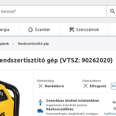
ergia
Szaniter
Szerszámok
mgépek
Rendszertisztító gép
endszertisztító gép (VTSZ: 90262020)
Elérhetőség:
Üzleteinkben:
Rendelésre
Elfogyott
Ré
Személyes átvétel üzletünkben
i
Ingyenesen 4 átvételi ponton.
1
Házhozszállítás
Kedvezményes, megbízható, országos.
Szállítás