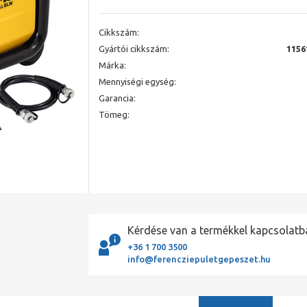
Cikkszám:
Gyártói cikkszám:
1156
Márka:
Mennyiségi egység:
Garancia:
Tömeg:
Kérdése van a termékkel kapcsolatb
+36 1 700 3500
info@ferencziepuletgepeszet.hu