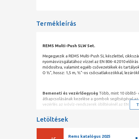
Termékleírás
REMS Multi-Push SLW Set.
Megegyezik a REMS Multi-Push SL készlettel, cikkszá
nyomásvizsgálatához vízzel az EN 806-4:2010 előírás szer
módosítva, valamint egyéb csővezetékek és tartályo
O ½", hossz: 1,5 m, ½"-os csőcsatlakozókkal, lezáró
Bemeneti és vezérlőegység
Több, mint 10 öblítő-
átkapcsolásának kezelése a gombok segítségével az i
vezérlés az ivóvíz-rendszerek öblítésénél az EN 806-4
T
módosítási lehetőségével a használat helyén érvény
előírásoknak való megfelelés érdekében. A dátum é
Letöltések
a kiválasztása. Bemeneti és vezérlőegység 3"-os mod
Szünetmentes folyamatfelügyelet a programok lefutá
csatlakoztatásához. A beviteli és vezérlőegység le
Rems katalógus 2025
útvonalról tölthető le USB-stickre.