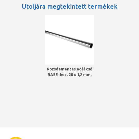
Utoljára megtekintett termékek
Rozsdamentes acél cső
BASE-hez, 28 x 1,2 mm,
1.4301 - AISI304, EN
10217-7, fűtésre-hűtésre,
6 fm/szál (fekete kupak)