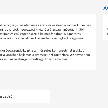
A
 falvastagságú rozsdamentes acél cső kiválóan alkalmas
fűtési és
rint gyártott, hegesztett kivitelű cső anyagminősége 1.4301
ános ipari és épületgépészeti alkalmazásokban. A 6 méteres
s tárolást tesz lehetővé. Használható víz-, glikol- vagy más
llósággal rendelkezik a természetes környezeti hatásokkal,
t állapotban hajlamos a szemcseközi korrózióra. Az anyag nem
s sós vízzel (tengervízzel) együtt sem alkalmas.
n az első!