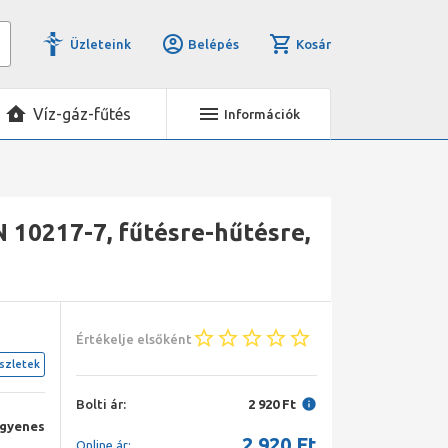
Üzleteink
Belépés
Kosár
Víz-gáz-fűtés
Információk
N 10217-7, fűtésre-hűtésre,
Értékelje elsőként
szletek
Bolti ár:
2 920 Ft
ngyenes
2 920
Ft
Online ár: