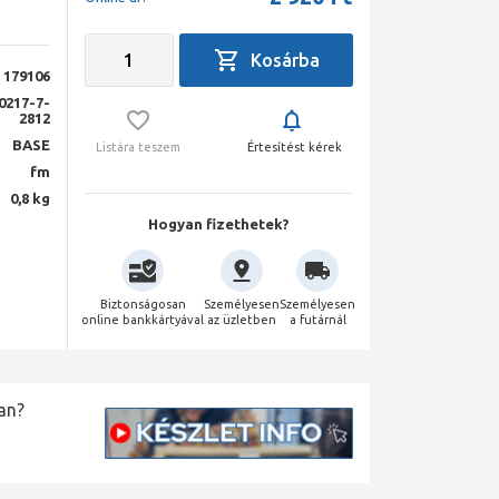
179106
0217-7-
2812
BASE
Listára teszem
Értesítést kérek
fm
0,8 kg
Hogyan fizethetek?
Biztonságosan
Személyesen
Személyesen
online bankkártyával
az üzletben
a futárnál
an?