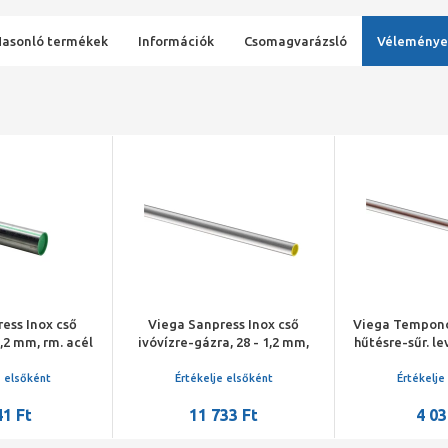
Hasonló termékek
Információk
Csomagvarázsló
Véleménye
ess Inox cső
Viega Sanpress Inox cső
Viega Tempono
1,2 mm, rm. acél
ivóvízre-gázra, 28 - 1,2 mm,
hűtésre-sűr. le
444), 6 fm/szál
rm. acél (1.4401), 6 fm/szál
mm, rm.acél 
s csík), (240 m
(sárga kupak)
430Ti), 6 fm/sz
e elsőként
Értékelje elsőként
Értékelje
nd)
41 Ft
11 733 Ft
4 03