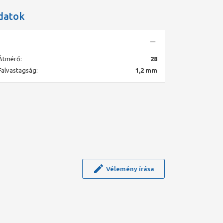
datok
Átmérő:
28
Falvastagság:
1,2 mm
Vélemény írása