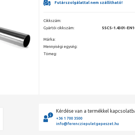
Futárszolgálattal nem szállítható!
Cikkszám:
Gyártói cikkszám:
SSCS-1.4301-EN1
Márka:
Mennyiségi egység:
Tömeg:
Kérdése van a termékkel kapcsolatb
+36 1 700 3500
info@ferencziepuletgepeszet.hu