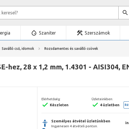
ergia
Szaniter
Szerszámok
Saválló cső, idomok
Rozsdamentes és saválló csövek
-hez, 28 x 1,2 mm, 1.4301 - AISI304, E
Elérhetőség:
Üzleteinkben:
Készleten
4 üzletben
Ré
Személyes átvétel üzletünkben
i
Ingyenesen 4 átvételi ponton.