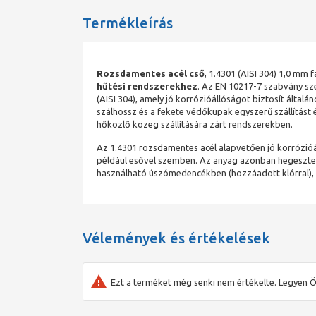
Termékleírás
Rozsdamentes acél cső
, 1.4301 (AISI 304) 1,0 mm
hűtési rendszerekhez
. Az EN 10217-7 szabvány sze
(AISI 304), amely jó korrózióállóságot biztosít által
szálhossz és a fekete védőkupak egyszerű szállítást é
hőközlő közeg szállítására zárt rendszerekben.
Az 1.4301 rozsdamentes acél alapvetően jó korrózióá
például esővel szemben. Az anyag azonban hegesztet
használható úszómedencékben (hozzáadott klórral), é
Vélemények és értékelések
Ezt a terméket még senki nem értékelte. Legyen Ö