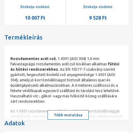
levegőre, 54 x 1,5 mm,
levegőre, 54 x 1,5 mm,
rm.acél (1.4520, AISI 430Ti),
rm.acél (1.4520, AISI 430Ti),
Értékelje elsőként
Értékelje elsőként
6 fm/szál, 30 fm/köteg
6 fm/szál, 60 fm/köteg
10 007 Ft
9 528 Ft
Termékleírás
Rozsdamentes acél cső
, 1.4301 (AISI 304) 1,0 mm
falvastagságú rozsdamentes acél cső kiválóan alkalmas
fűtési
és hűtési rendszerekhez
. Az EN 10217-7 szabvány szerint
gyártott, hegesztett kivitelű cső anyagminősége 1.4301 (AISI
304), amely jó korrózióállóságot biztosít általános ipari és
épületgépészeti alkalmazásokban. A 6 méteres szálhossz és a
fekete védőkupak egyszerű szállítást és tárolást tesz lehetővé.
Használható víz-, glikol- vagy más hőközlő közeg szállítására
zárt rendszerekben.
Az 1.4301 rozsdamentes acél alapvetően jó korrózióállósággal
Több mutatása
rendelkezik a természetes környezeti hatásokkal, például esővel
Adatok
szemben. Az anyag azonban hegesztett állapotban hajlamos a
szemcseközi korrózióra. Az anyag nem használható
úszómedencékben (hozzáadott klórral), és sós vízzel