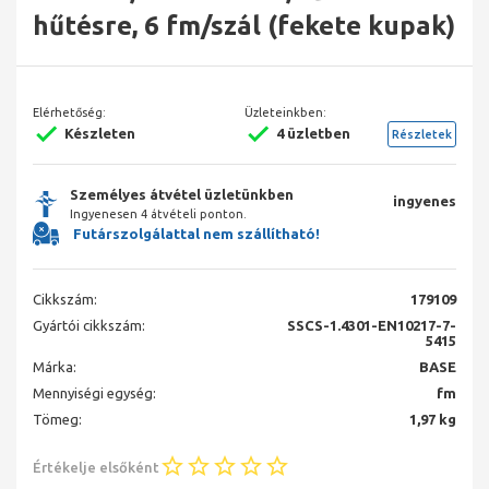
hűtésre, 6 fm/szál (fekete kupak)
Elérhetőség:
Üzleteinkben:
Készleten
4 üzletben
Részletek
Személyes átvétel üzletünkben
ingyenes
Ingyenesen 4 átvételi ponton.
Futárszolgálattal nem szállítható!
Cikkszám:
179109
Gyártói cikkszám:
SSCS-1.4301-EN10217-7-
5415
Márka:
BASE
Mennyiségi egység:
fm
Tömeg:
1,97 kg
Értékelje elsőként