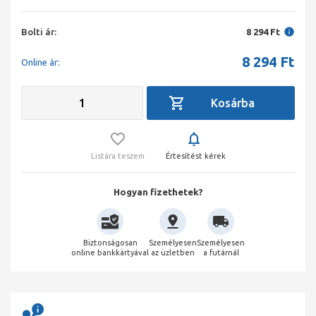
Bolti ár:
8 294 Ft
8 294
Ft
Online ár:
Listára teszem
Értesítést kérek
Hogyan fizethetek?
Biztonságosan
Személyesen
Személyesen
online bankkártyával
az üzletben
a futárnál