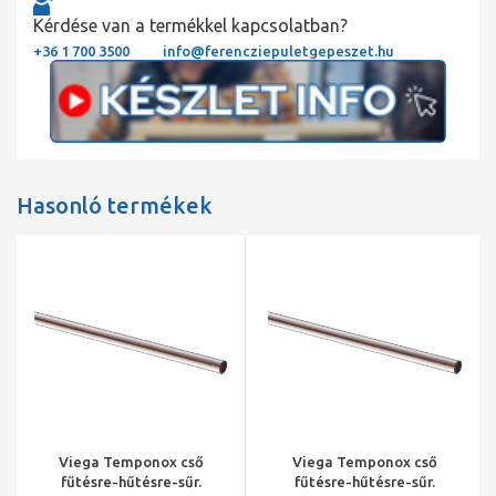
Kérdése van a termékkel kapcsolatban?
+36 1 700 3500
info@ferencziepuletgepeszet.hu
Hasonló termékek
Viega Temponox cső
Viega Temponox cső
fűtésre-hűtésre-sűr.
fűtésre-hűtésre-sűr.