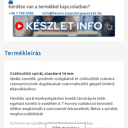
Kérdése van a termékkel kapcsolatban?
+36 1 700 3500
info@ferencziepuletgepeszet.hu
Termékleírás
Csőtisztító spirál, standard 16 mm
Ideális szerelők, gondnoki szolgálatok és csőtisztítók számára
szennyvízcsövek dugulásainak csatornatisztító géppel történő
eltávolításához.
Flexibilis spirál munkavégzéshez kisebb távolság és több
egymást követő ív esetében A T-horony csatlakozó bevezető
dőlése megkönnyíti a szerszámok felszerelését, illetve a spirálok
meghosszabbítását
5x16 mm-es spirálkészlet Rothenberger kosárban
Több mutatása