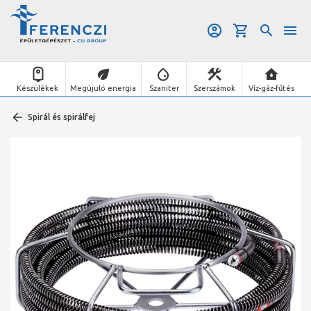
Készülékek
Megújuló energia
Szaniter
Szerszámok
Víz-gáz-fűtés
Spirál és spirálfej