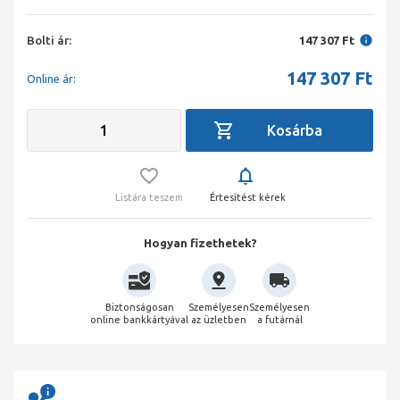
Bolti ár:
147 307 Ft
147 307
Ft
Online ár:
Listára teszem
Értesítést kérek
Hogyan fizethetek?
Biztonságosan
Személyesen
Személyesen
online bankkártyával
az üzletben
a futárnál