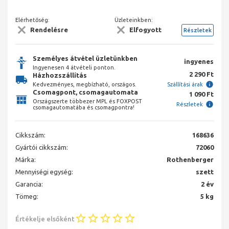
Elérhetőség:
Üzleteinkben:
Rendelésre
Elfogyott
Részletek
Személyes átvétel üzletünkben
ingyenes
Ingyenesen 4 átvételi ponton.
2 290 Ft
Házhozszállítás
Kedvezményes, megbízható, országos.
Szállítási árak
Csomagpont, csomagautomata
1 090 Ft
Országszerte többezer MPL és FOXPOST
Részletek
csomagautomatába és csomagpontra!
Cikkszám:
168636
Gyártói cikkszám:
72060
Márka:
Rothenberger
Mennyiségi egység:
szett
Garancia:
2 év
Tömeg:
5 kg
Értékelje elsőként