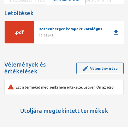
Katalógusszám: 72060 EAN kód: 4004625720608 5 db 16 mm
átmérőjű spirál készlet.
Biztonsági tengelykapcsolóval, minden ROTHENBERGER
Letöltések
csőtisztító géphez alkalmas.
Lehetőség van a spirálok meghosszabbítására és lerövidítésére.
Könnyű munka a szűk ívekhez.
Rothenberger kompakt katalógus
download
.pdf
12,68 MB
Műszaki adatok:
Max. spirálhossz [m]:
2.3
Átmérő [mm]:
16
Vélemények és
Vélemény írása
értékelések
Ezt a terméket még senki nem értékelte. Legyen Ön az első!
Utoljára megtekintett termékek