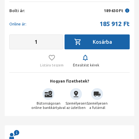
Bolti ár:
189 630 Ft
185 912
Ft
Online ár:
Listára teszem
Értesítést kérek
Hogyan fizethetek?
Biztonságosan
Személyesen
Személyesen
online bankkártyával
az üzletben
a futárnál