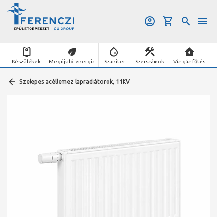
Készülékek
Megújuló energia
Szaniter
Szerszámok
Víz-gáz-fűtés
Szelepes acéllemez lapradiátorok, 11KV