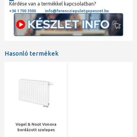
Kérdése van a termékkel kapcsolatban?
+36 1 700 3500
info@ferencziepuletgepeszet.hu
Hasonló termékek
Vogel & Noot Vonova
bordázott szelepes
radiátor, 22KV H=900