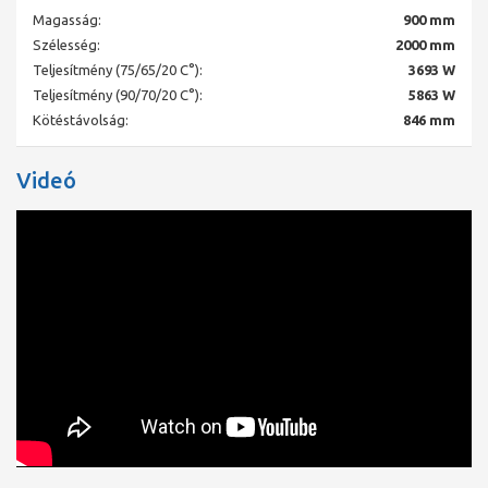
Alacsony rendszer-hőmérsékletek a magas teljesítmény
Magasság:
900 mm
révén.
Rövid reakcióidő hirtelen hőmérséklet-változásoknál.
Szélesség:
2000 mm
Nagyobb a hatékonysága a rövidebb lehűlési és felfűtési
Teljesítmény (75/65/20 C°):
3693 W
idők miatt.
Teljesítmény (90/70/20 C°):
5863 W
Magasabb szabályozási komfort jellemzi.
Kötéstávolság:
846 mm
Műszaki információk:
Minden SZELEPES, MULTIFUNKCIÓS FŰTŐTEST fixen beépített
Videó
szelepgarnitúrával van felszerelve, mely alkalmas két csöves
berendezésekhez és egy csöves berendezésekhez egy csöves
elosztó alkalmazása mellett, kv-előbeállított szelep-
felsőrésszel, építkezési sapkával és a hátoldalon ráhegesztett
függesztő fülekkel (csak definiáltan füles kivitelnél) - a 11-es
típus csak fülekkel lehetséges. Ürítő és elforgatható légtelenítő
dugók, valamint vakdugók vannak betömítve. Az összes
fűtőtesttípus levehető felső fedéllel és két zárt oldalrésszel van
felszerelve.