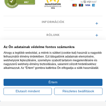
INFORMÁCIÓK
RÓLUNK
Az Ön adatainak védelme fontos számunkra
EGYÉB INFORMÁCIÓK
Ahogy a legtöbb weboldal, a miénk is sütiket (cookie-kat) használ a nagyobb
felhasználói élmény érdekében. Ezt látogatóink adatainak elemzésére,
webhelyünk fejlesztésére, személyre szabott tartalom megjelenítésére és
VÁSÁRLÓI INFORMÁCIÓK
nagyszerű webhely-élmény biztosítására, valamint célzott hirdetésekhez
alkalmazzuk. Az "Értem" gombra kattintva Ön elfogadja a sütik használatát.
Értem
Minden jog fenntartva. © Adatkezelés nyilvántartási száma NAIH-
87052/2015.
Elutasít mindent
Részletes beállítások
Ügyfélszolgálat: +36 1 700 3500
Tervezte és készítette:
Vision-Software, az Octopus 8 ERP
forgalmazója
.