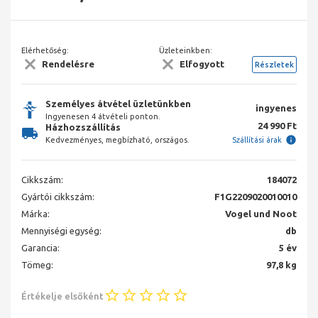
Elérhetőség:
Üzleteinkben:
Rendelésre
Elfogyott
Részletek
Személyes átvétel üzletünkben
ingyenes
Ingyenesen 4 átvételi ponton.
24 990 Ft
Házhozszállítás
Kedvezményes, megbízható, országos.
Szállítási árak
Cikkszám:
184072
Gyártói cikkszám:
F1G2209020010010
Márka:
Vogel und Noot
Mennyiségi egység:
db
Garancia:
5 év
Tömeg:
97,8 kg
Értékelje elsőként