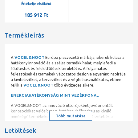
L=2000, jobbos
Értékelje elsőként
185 912 Ft
Termékleírás
A
VOGEL&NOOT
Európa piacvezető márkája; sikerük kulcsa a
hatékony innováció és a széles termékkínálat, mely lefedi a
fűtőtestek és felületfűtések területét is. A folyamatos
fejlesztések és termékek változatos designja egyaránt inspirálja
a kivitelezőket, a tervezőket és a végfelhasználókat is, ebben
rejlik a
VOGEL&NOOT
több évtizedes sikere.
ENERGIAHATÉKONYSÁG MINT VEZÉRFONAL
A VOGEL&NOOT az innováció úttörőjeként jövőorientált
koncepciókat valósít meg, hatékony hőleadású és kiváló
Több mutatása
minőségű termékeket kínál – a komfortos hőérzetet és a
fenntartható fejlődés szempontjait egyaránt szem előtt tartva.
Letöltések
VONOVA SZELEPES LAPRADIÁTOROK KLASSZIKUS ÉS
SOKOLDALÚ