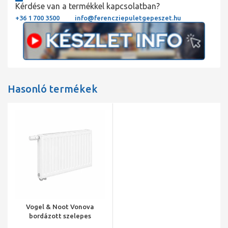
Kérdése van a termékkel kapcsolatban?
+36 1 700 3500
info@ferencziepuletgepeszet.hu
Hasonló termékek
Vogel & Noot Vonova
bordázott szelepes
radiátor, 33KV H=900