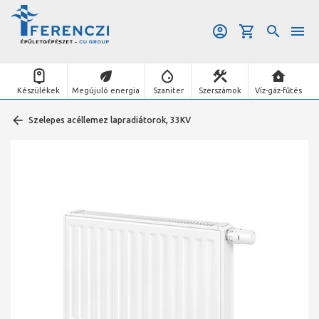
Készülékek
Megújuló energia
Szaniter
Szerszámok
Víz-gáz-fűtés
Szelepes acéllemez lapradiátorok, 33KV