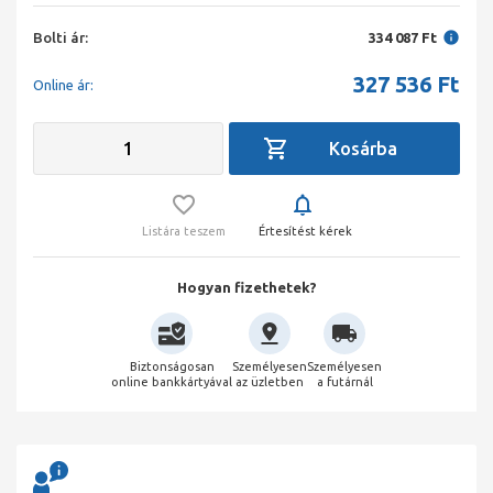
Bolti ár:
334 087 Ft
327 536
Ft
Online ár:
Listára teszem
Értesítést kérek
Hogyan fizethetek?
Biztonságosan
Személyesen
Személyesen
online bankkártyával
az üzletben
a futárnál