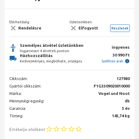
Elérhetőség:
Üzleteinkben:
Rendelésre
Elfogyott
Részletek
Személyes átvétel üzletünkben
ingyenes
Ingyenesen 4 átvételi ponton.
30 990 Ft
Házhozszállítás
Kedvezményes, megbízható, országos.
Szállítási árak
Cikkszám:
127980
Gyártói cikkszám:
F1G3309020010000
Márka:
Vogel und Noot
Mennyiségi egység:
db
Garancia:
5 év
Tömeg:
145,74 kg
Értékelje elsőként