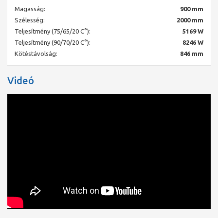
Alacsony rendszer-hőmérsékletek a magas teljesítmény
Magasság:
900 mm
révén.
Rövid reakcióidő hirtelen hőmérséklet-változásoknál.
Szélesség:
2000 mm
Nagyobb a hatékonysága a rövidebb lehűlési és felfűtési
Teljesítmény (75/65/20 C°):
5169 W
idők miatt.
Teljesítmény (90/70/20 C°):
8246 W
Magasabb szabályozási komfort jellemzi.
Kötéstávolság:
846 mm
Műszaki információk:
Minden SZELEPES, MULTIFUNKCIÓS FŰTŐTEST fixen beépített
Videó
szelepgarnitúrával van felszerelve, mely alkalmas két csöves
berendezésekhez és egy csöves berendezésekhez egy csöves
elosztó alkalmazása mellett, kv-előbeállított szelep-
felsőrésszel, építkezési sapkával és a hátoldalon ráhegesztett
függesztő fülekkel (csak definiáltan füles kivitelnél) - a 11-es
típus csak fülekkel lehetséges. Ürítő és elforgatható légtelenítő
dugók, valamint vakdugók vannak betömítve. Az összes
fűtőtesttípus levehető felső fedéllel és két zárt oldalrésszel van
felszerelve.