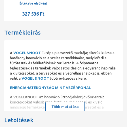
L=2000, balos
Értékelje elsőként
327 536 Ft
Termékleírás
A
VOGEL&NOOT
Európa piacvezető márkája; sikerük kulcsa a
hatékony innováció és a széles termékkínálat, mely lefedi a
fűtőtestek és felületfűtések területét is. A folyamatos
fejlesztések és termékek változatos designja egyaránt inspirálja
a kivitelezőket, a tervezőket és a végfelhasználókat is, ebben
rejlik a
VOGEL&NOOT
több évtizedes sikere.
ENERGIAHATÉKONYSÁG MINT VEZÉRFONAL
A VOGEL&NOOT az innováció úttörőjeként jövőorientált
koncepciókat valósít meg, hatékony hőleadású és kiváló
Több mutatása
minőségű termékeket kínál – a komfortos hőérzetet és a
fenntartható fejlődés szempontjait egyaránt szem előtt tartva.
Letöltések
VONOVA SZELEPES LAPRADIÁTOROK KLASSZIKUS ÉS
SOKOLDALÚ