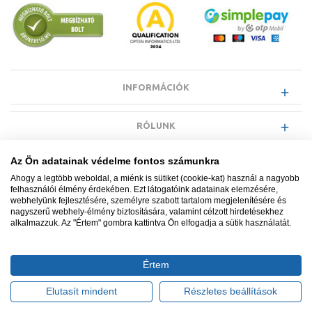
INFORMÁCIÓK
RÓLUNK
Az Ön adatainak védelme fontos számunkra
EGYÉB INFORMÁCIÓK
Ahogy a legtöbb weboldal, a miénk is sütiket (cookie-kat) használ a nagyobb
felhasználói élmény érdekében. Ezt látogatóink adatainak elemzésére,
webhelyünk fejlesztésére, személyre szabott tartalom megjelenítésére és
VÁSÁRLÓI INFORMÁCIÓK
nagyszerű webhely-élmény biztosítására, valamint célzott hirdetésekhez
alkalmazzuk. Az "Értem" gombra kattintva Ön elfogadja a sütik használatát.
Értem
Minden jog fenntartva. © Adatkezelés nyilvántartási száma NAIH-
87052/2015.
Elutasít mindent
Részletes beállítások
Ügyfélszolgálat: +36 1 700 3500