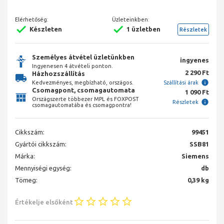
Elérhetőség:
Üzleteinkben:
Készleten
1 üzletben
Részletek
Személyes átvétel üzletünkben
ingyenes
Ingyenesen 4 átvételi ponton.
2 290 Ft
Házhozszállítás
Kedvezményes, megbízható, országos.
Szállítási árak
Csomagpont, csomagautomata
1 090 Ft
Országszerte többezer MPL és FOXPOST
Részletek
csomagautomatába és csomagpontra!
Cikkszám:
99451
Gyártói cikkszám:
SSB81
Márka:
Siemens
Mennyiségi egység:
db
Tömeg:
0,39 kg
Értékelje elsőként