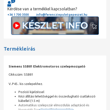
Kérdése van a termékkel kapcsolatban?
+36 1 700 3500
info@ferencziepuletgepeszet.hu
Termékleírás
Siemens SSB81 Elektromotoros szelepmozgató
Cikkszám:
SSB81
V..P45.. kis szelepekhez.
Pozíció kijelzéssel
Kézi állítási lehetőséggel és összedugható csatlakozó
kábellel (1.5 m)
Automatikus szelepszár elmozdulás adaptáció és
Nyomaték függő végállás kapcsolók