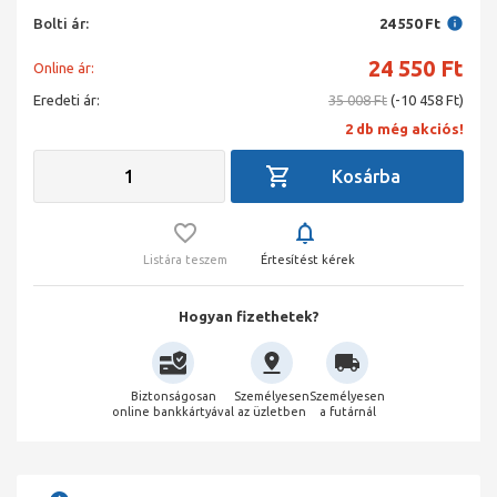
Bolti ár:
24 550 Ft
24 550
Ft
Online ár:
Eredeti ár:
35 008 Ft
(-10 458 Ft)
2 db még akciós!
Listára teszem
Értesítést kérek
Hogyan fizethetek?
Biztonságosan
Személyesen
Személyesen
online bankkártyával
az üzletben
a futárnál