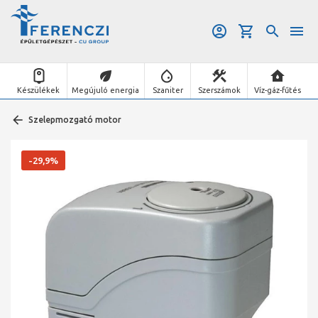
Készülékek
Megújuló energia
Szaniter
Szerszámok
Víz-gáz-fűtés
Szelepmozgató motor
-29,9%