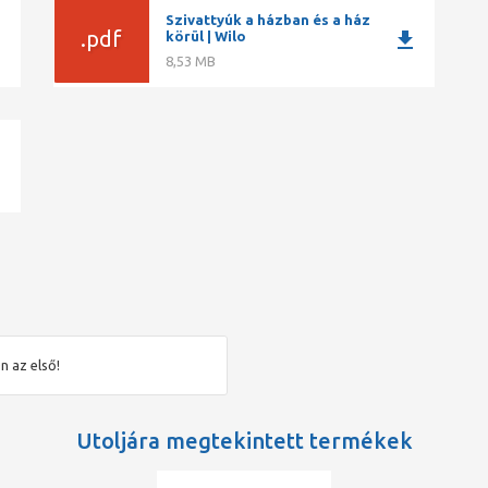
Szivattyúk a házban és a ház
.pdf
ad
download
körül | Wilo
erék
8,53 MB
ad
leti hűtésű
n az első!
DOL)
Utoljára megtekintett termékek