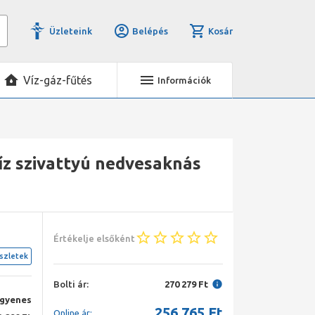
Üzleteink
Belépés
Kosár
Víz-gáz-fűtés
Információk
z szivattyú nedvesaknás
Értékelje elsőként
szletek
Bolti ár:
270 279 Ft
ngyenes
256 765
Ft
Online ár: