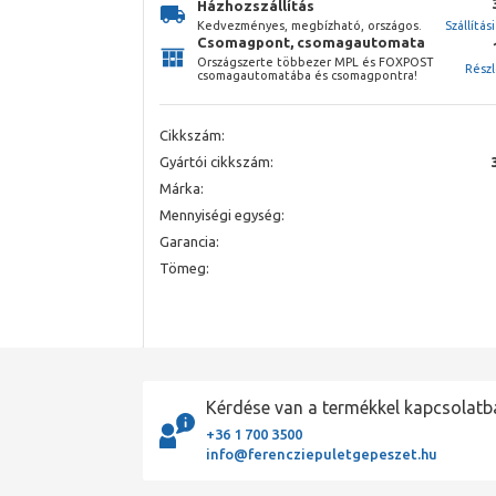
Házhozszállítás
Kedvezményes, megbízható, országos.
Szállítás
Csomagpont, csomagautomata
Országszerte többezer MPL és FOXPOST
Rész
csomagautomatába és csomagpontra!
Cikkszám:
Gyártói cikkszám:
Márka:
Mennyiségi egység:
Garancia:
Tömeg:
Kérdése van a termékkel kapcsolatb
+36 1 700 3500
info@ferencziepuletgepeszet.hu