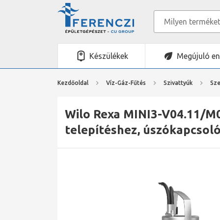
Készülékek
Megújuló en
Kezdőoldal
Víz-Gáz-Fűtés
Szivattyúk
Sze
Wilo Rexa MINI3-V04.11/M
telepítéshez, úszókapcsol