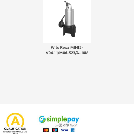
Wilo Rexa MINI3-
V04.11/M06-523/A-10M
merülőmotoros
szennyvíz szivattyú
nedvesaknás
telepítéshez,
úszókapcsolóval