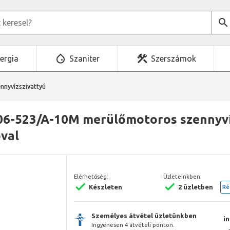
ergia
Szaniter
Szerszámok
nnyvízszivattyú
06-523/A-10M merülőmotoros szennyví
óval
Elérhetőség:
Üzleteinkben:
Készleten
2 üzletben
Ré
Személyes átvétel üzletünkben
i
Ingyenesen 4 átvételi ponton.