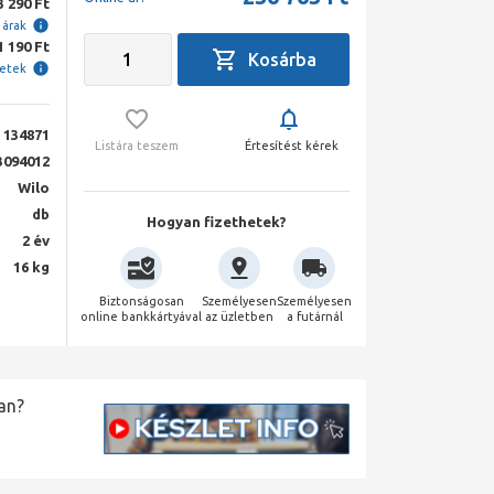
3 290 Ft
i árak
1 190 Ft
letek
134871
Listára teszem
Értesítést kérek
3094012
Wilo
db
Hogyan fizethetek?
2 év
16 kg
Biztonságosan
Személyesen
Személyesen
online bankkártyával
az üzletben
a futárnál
an?