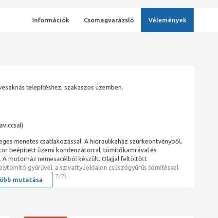
Információk
Csomagvarázsló
Vélemények
vesaknás telepítéshez, szakaszos üzemben.
viccsal)
eges menetes csatlakozással. A hidraulikaház szürkeöntvényből,
tor beépített üzemi kondenzátorral, tömítőkamrával és
A motorház nemesacélból készült. Olajjal feltöltött
lytömítő gyűrűvel, a szivattyúoldalon csúszógyűrűs tömítéssel.
elt dugasszal (CEE 7/7).
öbb mutatása
zerelik, fekáliatartalmú szennyvíz is szállítható. A rendszer EN