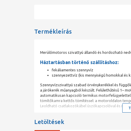
Termékleírás
Merülőmotoros szivattyú állandó és hordozható ned
Háztartásban történő szállításhoz:
fekáliamentes szennyvíz
szennyezettvíz (kis mennyiségű homokkal és ka
Szennyvízszivattyú szabad örvénykerékkel és függől
a járókerék műanyagból készült. Felülethűtésű 1~ mo
automatikusan kapcsoló termikus motorfelügyelettel. 
tömítőkamra kettős tömítéssel: a motoroldalon tenge
Leoldható csatlakozókábel úszókapcsolóval és rászer
T
Megjegyzés:
Ha a szivattyút DrainLift WS 50 aknába s
Letöltések
12050-1 szerinti engedéllyel rendelkezik.
Üzemi adatok: