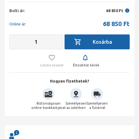
Bolti ár:
68 850 Ft
68 850
Ft
Online ár:
Listára teszem
Értesítést kérek
Hogyan fizethetek?
Biztonságosan
Személyesen
Személyesen
online bankkártyával
az üzletben
a futárnál