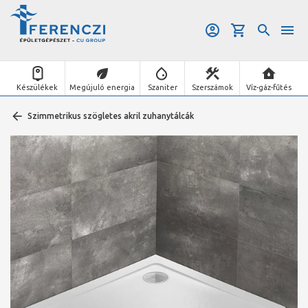
Készülékek
Megújuló energia
Szaniter
Szerszámok
Víz-gáz-fűtés
Szimmetrikus szögletes akril zuhanytálcák