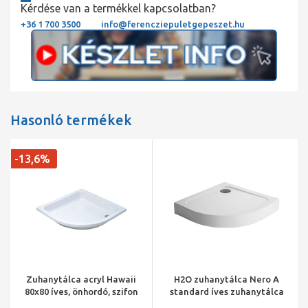
Kérdése van a termékkel kapcsolatban?
+36 1 700 3500
info@ferencziepuletgepeszet.hu
Hasonló termékek
-13,6%
Zuhanytálca acryl Hawaii
H2O zuhanytálca Nero A
80x80 íves, önhordó, szifon
standard íves zuhanytálca
nélkül
80x80x14 15204 szifonnal