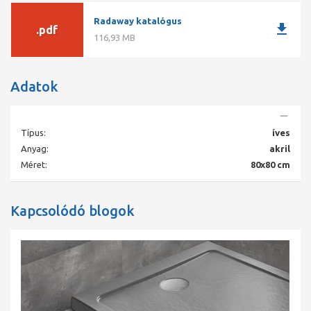
Radaway katalógus
download
.pdf
116,93 MB
Adatok
Típus:
íves
Anyag:
akril
Méret:
80x80 cm
Kapcsolódó blogok