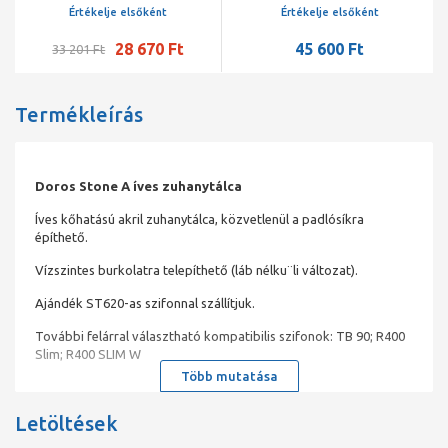
Értékelje elsőként
Értékelje elsőként
28 670 Ft
45 600 Ft
33 201 Ft
Termékleírás
Doros Stone A íves zuhanytálca
Íves kőhatású akril zuhanytálca, közvetlenül a padlósíkra
építhető.
Vízszintes burkolatra telepíthető (láb nélku¨li változat).
Ajándék ST620-as szifonnal szállítjuk.
További felárral választható kompatibilis szifonok: TB 90; R400
Slim; R400 SLIM W
Több mutatása
Letöltések