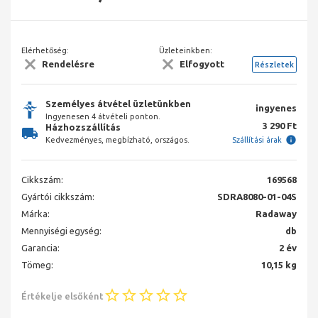
Elérhetőség:
Üzleteinkben:
Rendelésre
Elfogyott
Részletek
Személyes átvétel üzletünkben
ingyenes
Ingyenesen 4 átvételi ponton.
3 290 Ft
Házhozszállítás
Kedvezményes, megbízható, országos.
Szállítási árak
Cikkszám:
169568
Gyártói cikkszám:
SDRA8080-01-04S
Márka:
Radaway
Mennyiségi egység:
db
Garancia:
2 év
Tömeg:
10,15 kg
Értékelje elsőként