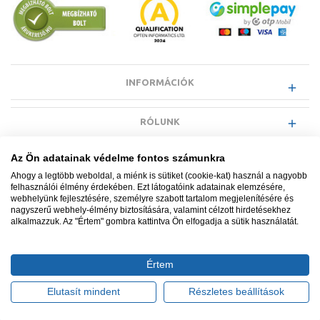
INFORMÁCIÓK
RÓLUNK
Az Ön adatainak védelme fontos számunkra
EGYÉB INFORMÁCIÓK
Ahogy a legtöbb weboldal, a miénk is sütiket (cookie-kat) használ a nagyobb
felhasználói élmény érdekében. Ezt látogatóink adatainak elemzésére,
webhelyünk fejlesztésére, személyre szabott tartalom megjelenítésére és
VÁSÁRLÓI INFORMÁCIÓK
nagyszerű webhely-élmény biztosítására, valamint célzott hirdetésekhez
alkalmazzuk. Az "Értem" gombra kattintva Ön elfogadja a sütik használatát.
Értem
Minden jog fenntartva. © Adatkezelés nyilvántartási száma NAIH-
87052/2015.
Elutasít mindent
Részletes beállítások
Ügyfélszolgálat: +36 1 700 3500