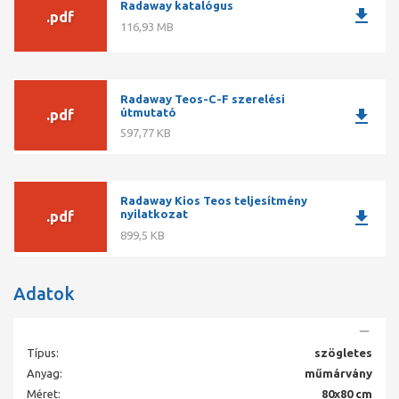
Radaway katalógus
download
.pdf
116,93 MB
Radaway Teos-C-F szerelési
download
útmutató
.pdf
597,77 KB
Radaway Kios Teos teljesítmény
download
nyilatkozat
.pdf
899,5 KB
Adatok
Típus:
szögletes
Anyag:
műmárvány
Méret:
80x80 cm