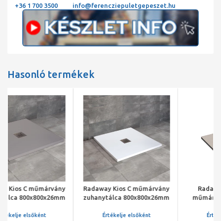
+36 1 700 3500
info@ferencziepuletgepeszet.hu
Hasonló termékek
Radaway Kios C műmárvány
Radaway Kios C 80x80
zuhanytálca 800x800x26mm
műmárvány zuhanytálca
+ HS1 szifon, fehér
beige + KS90 szifon
Értékelje elsőként
Értékelje elsőként