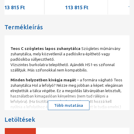
113 815 Ft
113 815 Ft
Termékleírás
Teos C szögletes lapos zuhanytálca
Szögletes műmárvány
zuhanytálca, mely közvetlenül a padlósíkra építhető vagy
padlósíkba süllyeszthető.
Vízszintes burkolatra telepíthető. Ajándék HS1-es szifonnal
szállítjuk. Más szifonokkal nem kompatibilis.
Minden helyzetben kivágja magát
– a formára vágható Teos
zuhanytálca Hol a lefolyó? Nézze meg jobban a képet: elegánsan
elrejtettük a tálca végébe. Ez a megoldás látványában letisztult,
használatban kimagaslóan kényelmes (nem tud rálépni a
lefolyóra). (Ha tisztítás vagy karbantartás miatt hozzá kell
Több mutatása
nyúlnia a lefolyóhoz és a szifonhoz, a fedőrészt le tudja emelni.)
A Teos C családból válasszon, ha szögletes zuhanyzót álmodott
Letöltések
meg. A Teos F aszimmetrikus zuhanyzói kényelmesebbek
zuhanyfalakhoz, és az egyedibb megoldásokhoz (például ha az
egyik sarkát egy fal miatt lecsippentené).