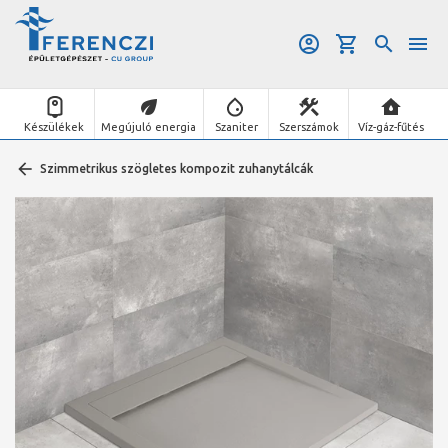
Készülékek
Megújuló energia
Szaniter
Szerszámok
Víz-gáz-fűtés
Szimmetrikus szögletes kompozit zuhanytálcák