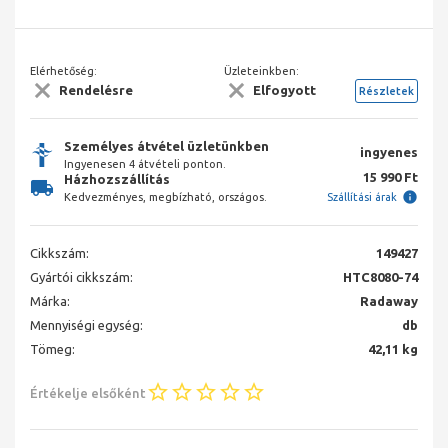
Elérhetőség:
Üzleteinkben:
Rendelésre
Elfogyott
Részletek
Személyes átvétel üzletünkben
ingyenes
Ingyenesen 4 átvételi ponton.
15 990 Ft
Házhozszállítás
Kedvezményes, megbízható, országos.
Szállítási árak
Cikkszám:
149427
Gyártói cikkszám:
HTC8080-74
Márka:
Radaway
Mennyiségi egység:
db
Tömeg:
42,11 kg
Értékelje elsőként