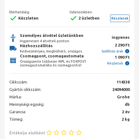
Elérhetőség:
Üzleteinkben:
Készleten
2 üzletben
Részletek
Személyes átvétel üzletünkben
ingyenes
Ingyenesen 4 átvételi ponton.
2 290 Ft
Házhozszállítás
Kedvezményes, megbízható, országos.
Szállítási árak
Csomagpont, csomagautomata
1 090 Ft
Országszerte többezer MPL és FOXPOST
Részletek
csomagautomatába és csomagpontra!
Cikkszám:
114338
Gyártói cikkszám:
24094000
Márka:
Grohe
Mennyiségi egység:
db
Garancia:
2 év
Tömeg:
2 kg
Értékelje elsőként