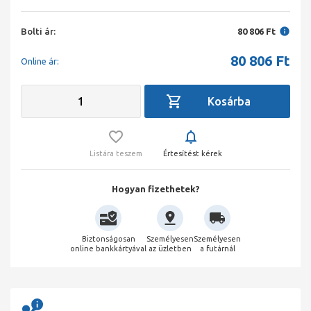
Bolti ár:
80 806 Ft
80 806
Ft
Online ár:
Listára teszem
Értesítést kérek
Hogyan fizethetek?
Biztonságosan
Személyesen
Személyesen
online bankkártyával
az üzletben
a futárnál