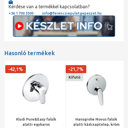
Kérdése van a termékkel kapcsolatban?
+36 1 700 3500
info@ferencziepuletgepeszet.hu
Hasonló termékek
-42,1%
-21,7%
Kifutó
Kludi Pure&Easy falsík
Hansgrohe Novus falsík
alatti egykaros
alatti kádcsaptelep, króm