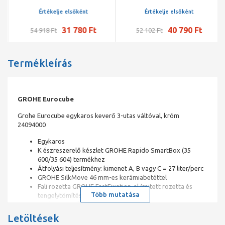
zuhanycsap, 88011 falsík
alatti egységhez
Értékelje elsőként
Értékelje elsőként
31 780 Ft
40 790 Ft
54 918 Ft
52 102 Ft
Termékleírás
GROHE Eurocube
Grohe Eurocube egykaros keverő 3-utas váltóval, króm
24094000
Egykaros
K észreszerelő készlet GROHE Rapido SmartBox (35
600/35 604) termékhez
Átfolyási teljesítmény: kimenet A, B vagy C = 27 liter/perc
GROHE SilkMove 46 mm-es kerámiabetéttel
Fali rozetta GROHE FastFixation-el (rejtett rozetta és
Több mutatása
tengelytömítés, rejtett rögzítés)
Utólagosan 6°-al állítható fém rozetta
3-utas vezérlővel
Letöltések
Fém fogantyúval