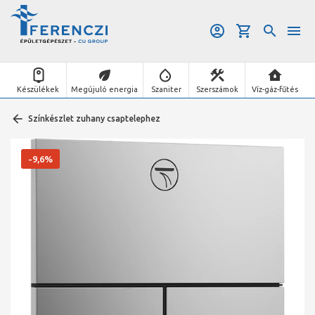
Készülékek
Megújuló energia
Szaniter
Szerszámok
Víz-gáz-fűtés
Színkészlet zuhany csaptelephez
-9,6%