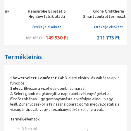
Hansgrohe Ecostat S
Grohe Grohtherm
Highlow falsík alatti
Smartcontrol termosztátos
termosztátos csaptelep
színkészlet, 3 utas váltó,
színkészlet, króm
króm
Értékelje elsőként
Értékelje elsőként
149 930 Ft
211 773 Ft
166 165 Ft
Termékleírás
ShowerSelect Comfort E
Falsík alatti elzáró- és váltószelep, 3
funkciós
Select
: Élvezze a vizet egy gombnyomással
A Select gomb megkönnyíti a napi rutintevékenységeket a
fürdőszobában. Egy gombnyomásra a vízfolyás elindul vagy
leáll. Zuhanyozáskor a felhasználóbarát gomb megváltoztatja a
vízsugár típusát, vagy a fejzuhanyról kézizuhanyra vált.
Termékjellemzők
3 funkció