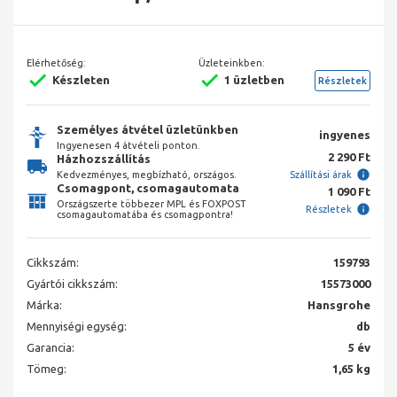
Elérhetőség:
Üzleteinkben:
Készleten
1 üzletben
Részletek
Személyes átvétel üzletünkben
ingyenes
Ingyenesen 4 átvételi ponton.
2 290 Ft
Házhozszállítás
Kedvezményes, megbízható, országos.
Szállítási árak
Csomagpont, csomagautomata
1 090 Ft
Országszerte többezer MPL és FOXPOST
Részletek
csomagautomatába és csomagpontra!
Cikkszám:
159793
Gyártói cikkszám:
15573000
Márka:
Hansgrohe
Mennyiségi egység:
db
Garancia:
5 év
Tömeg:
1,65 kg