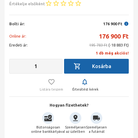
Értékelje elsőként
Bolti ár:
176 900 Ft
176 900
Ft
Online ár:
Eredeti ár:
195 783 Ft
(-18 883 Ft)
1 db még akciós!
Listára teszem
Értesítést kérek
Hogyan fizethetek?
Biztonságosan
Személyesen
Személyesen
online bankkártyával
az üzletben
a futárnál