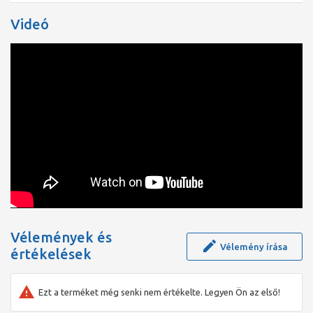
dizájnt kínálunk: E, S és Q - szögletes, kerek és Softcube,
valamint öt felületet: króm, matt fekete, matt fehér, szálcsiszolt
Videó
fekete króm és szálcsiszolt bronz.
A kényelem új dimenziója
. Akár négy fogyasztó intuitív
vezérlése egyetlen gombnyomással – teljes felületű, kiváló
minőségű fém Select gombokkal.
Fenntarthatóság.
Integrált vízmennyiség-szabályozás Stop
funkcióval a fenntartható vízhasználat érdekében. Biztonság.
SafetyStop hőmérséklet korlátozással, amely véd a túl forró víz
ellen. Leforrázás elleni védelem, különösen gyermekek vagy
fogyatékkal élők számára.
Egyszerű tisztás
a síkba süllyesztett gomboknak
köszönhetően.
Vélemények és
Vélemény írása
értékelések
Ezt a terméket még senki nem értékelte. Legyen Ön az első!