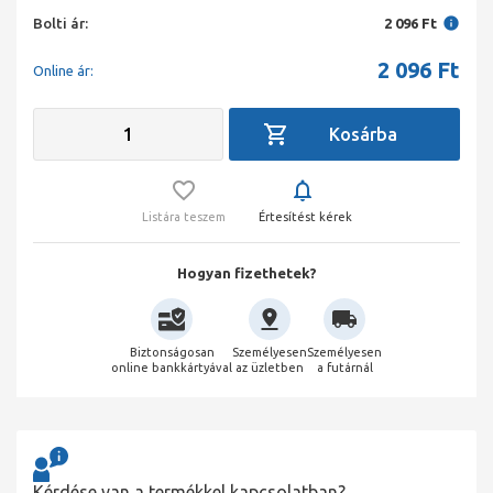
Bolti ár:
2 096 Ft
2 096
Ft
Online ár:
Listára teszem
Értesítést kérek
Hogyan fizethetek?
Biztonságosan
Személyesen
Személyesen
online bankkártyával
az üzletben
a futárnál
Kérdése van a termékkel kapcsolatban?