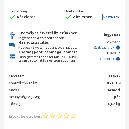
Elérhetőség:
Üzleteinkben:
Készleten
2 üzletben
Részletek
Személyes átvétel üzletünkben
ingyenes
Ingyenesen 4 átvételi ponton.
2 290 Ft
Házhozszállítás
Kedvezményes, megbízható, országos.
Szállítási árak
Csomagpont, csomagautomata
1 090 Ft
Országszerte többezer MPL és FOXPOST
Részletek
csomagautomatába és csomagpontra!
Cikkszám:
134532
Gyártói cikkszám:
X-TEC9
Márka:
Armeti
Mennyiségi egység:
pár
Tömeg:
0,07 kg
Értékelje elsőként