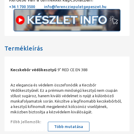
+36 1 700 3500
info@ferencziepuletgepeszet.hu
Termékleírás
Kecskebőr védőkesztyű
9" RED CE EN 388
Az elegancia és védelem összefonódik a Kecsbőr
Védőkesztyűnél. Ez a prémium minőségű kesztyű nem csupán
stílust sugároz, hanem kiváló védelmet is nyújt a különböző
munkafolyamatok során. Készítve a legfinomabb kecskebőrből,
a kesztyű kifinomult megjelenést kölcsönöz viselőjének,
miközben biztosítja a kézvédelem kiválóságát.
Főbb jellemzők:
Több mutatása
Kiváló Minőségű Kecsbőr:
A kesztyű készítése során