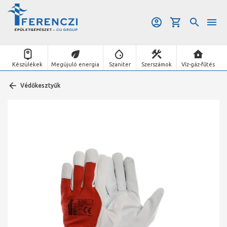
Készülékek
Megújuló energia
Szaniter
Szerszámok
Víz-gáz-fűtés
Védőkesztyűk