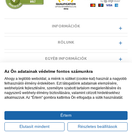
INFORMÁCIÓK
RÓLUNK
EGYÉB INFORMÁCIÓK
Az Ön adatainak védelme fontos számunkra
VÁSÁRLÓI INFORMÁCIÓK
Ahogy a legtöbb weboldal, a miénk is sütiket (cookie-kat) használ a nagyobb
felhasználói élmény érdekében. Ezt látogatóink adatainak elemzésére,
webhelyünk fejlesztésére, személyre szabott tartalom megjelenítésére és
nagyszerű webhely-élmény biztosítására, valamint célzott hirdetésekhez
alkalmazzuk. Az "Értem" gombra kattintva Ön elfogadja a sütik használatát.
Minden jog fenntartva. © Adatkezelés nyilvántartási száma NAIH-
87052/2015.
Értem
Ügyfélszolgálat: +36 1 700 3500
Tervezte és készítette:
Vision-Software, az Octopus 8 ERP
Elutasít mindent
Részletes beállítások
forgalmazója
.