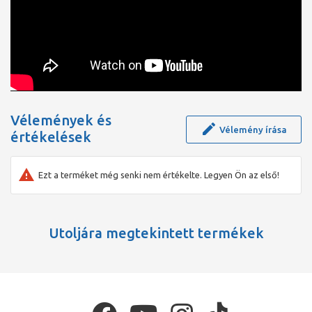
extrém nedves környezetben is. A szekrények felületkezelése
fehér színű, magas fényű. A bútorok ellenállnak az UV
sugárzásnak és a karcolásnak is.
Vélemények és
Vélemény írása
értékelések
Ezt a terméket még senki nem értékelte. Legyen Ön az első!
Utoljára megtekintett termékek