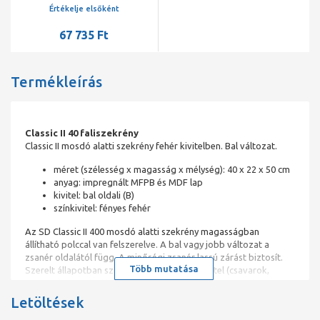
Értékelje elsőként
67 735 Ft
Termékleírás
Classic II 40 faliszekrény
Classic II mosdó alatti szekrény fehér kivitelben. Bal változat.
méret (szélesség x magasság x mélység): 40 x 22 x 50 cm
anyag: impregnált MFPB és MDF lap
kivitel: bal oldali (B)
színkivitel: fényes fehér
Az SD Classic II 400 mosdó alatti szekrény magasságban
állítható polccal van felszerelve. A bal vagy jobb változat a
zsanér oldalától függ. A minőségi zsanér lassú zárást biztosít.
Több mutatása
Szerelt állapotban szállítjuk, szerelési készlettel (csavarok,
zsanérok, dugók). A szekrényt a falra szerelik.
A fürdőszoba egységes megoldásához és design összhangjához
Letöltések
javasoljuk, hogy a mosdó alatti szekrényt kombinálja a Classic II