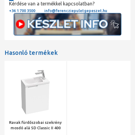
Kérdése van a termékkel kapcsolatban?
+36 1 700 3500
info@ferencziepuletgepeszet.hu
Hasonló termékek
Ravak fürdőszobai szekrény
mosdó alá SD Classic II 400
R fehér/fehér