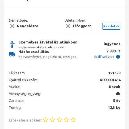
Elérhetőség:
Üzleteinkben:
Rendelésre
Elfogyott
Részletek
Személyes átvétel üzletünkben
ingyenes
Ingyenesen 4 átvételi ponton.
7 990 Ft
Házhozszállítás
Kedvezményes, megbízható, országos.
Szállítási árak
Cikkszám:
151629
Gyártói cikkszám:
X000001484
Márka:
Ravak
Mennyiségi egység:
db
Garancia:
5 év
Tömeg:
12,3 kg
Értékelje elsőként