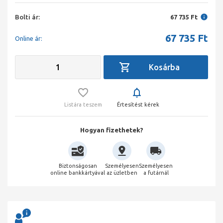
Bolti ár:
67 735 Ft
67 735
Ft
Online ár:
Listára teszem
Értesítést kérek
Hogyan fizethetek?
Biztonságosan
Személyesen
Személyesen
online bankkártyával
az üzletben
a futárnál