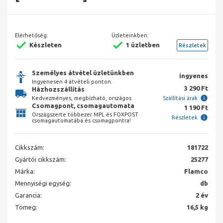
Elérhetőség:
Üzleteinkben:
Készleten
1 üzletben
Részletek
Személyes átvétel üzletünkben
ingyenes
Ingyenesen 4 átvételi ponton.
3 290 Ft
Házhozszállítás
Kedvezményes, megbízható, országos.
Szállítási árak
Csomagpont, csomagautomata
1 190 Ft
Országszerte többezer MPL és FOXPOST
Részletek
csomagautomatába és csomagpontra!
Cikkszám:
181722
Gyártói cikkszám:
25277
Márka:
Flamco
Mennyiségi egység:
db
Garancia:
2 év
Tömeg:
16,5 kg