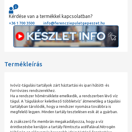
Kérdése van a termékkel kapcsolatban?
+36 1 700 3500
info@ferencziepuletgepeszet.hu
Termékleírás
Ivóvíz-tágulási tartályok zárt háztartási és ipari hűtött- és
forróvizes rendszerekhez.
Ha a rendszer hőmérséklete emelkedik, a rendszerben lévő víz
tágul. A 'táguláskor keletkező többletvíz' átmenetileg a tágulási
tartályban tárolódik, hogy a rendszer nyomása továbbra is
megfelelő legyen. Minden tartály tesztelésen esik át a gyárban.
A zsákszerű fix membrán megakadályozza, hogy a víz
érintkezésbe kerüljön a tartály fémtiszta acélfalával.Nitrogén
töltőgáz az előnyomás hosszabb ideig történő fenntartása