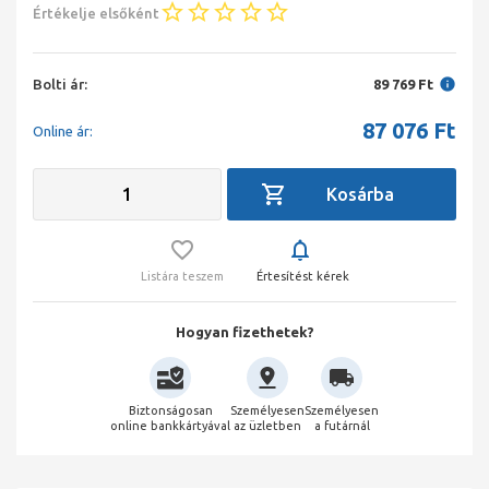
Értékelje elsőként
Bolti ár:
89 769 Ft
87 076
Ft
Online ár:
Listára teszem
Értesítést kérek
Hogyan fizethetek?
Biztonságosan
Személyesen
Személyesen
online bankkártyával
az üzletben
a futárnál