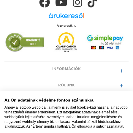
Árukereső.hu
INFORMÁCIÓK
RÓLUNK
Az Ön adatainak védelme fontos számunkra
EGYÉB INFORMÁCIÓK
Ahogy a legtöbb weboldal, a miénk is sütiket (cookie-kat) használ a nagyobb
felhasználói élmény érdekében. Ezt látogatóink adatainak elemzésére,
webhelyünk fejlesztésére, személyre szabott tartalom megjelenítésére és
VÁSÁRLÓI INFORMÁCIÓK
nagyszerű webhely-élmény biztosítására, valamint célzott hirdetésekhez
alkalmazzuk. Az "Értem" gombra kattintva Ön elfogadja a sütik használatát.