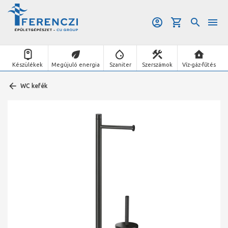
Készülékek
Megújuló energia
Szaniter
Szerszámok
Víz-gáz-fűtés
WC kefék