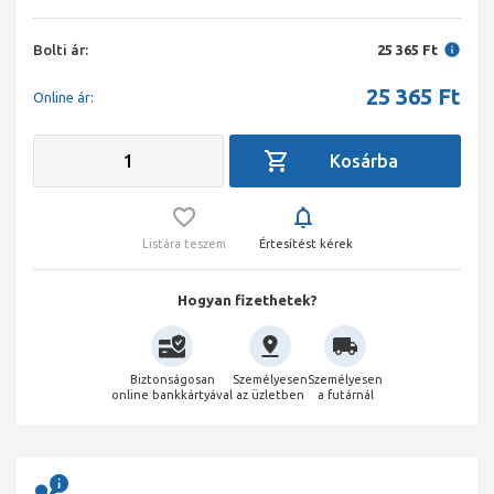
Bolti ár:
25 365 Ft
25 365
Ft
Online ár:
Listára teszem
Értesítést kérek
Hogyan fizethetek?
Biztonságosan
Személyesen
Személyesen
online bankkártyával
az üzletben
a futárnál