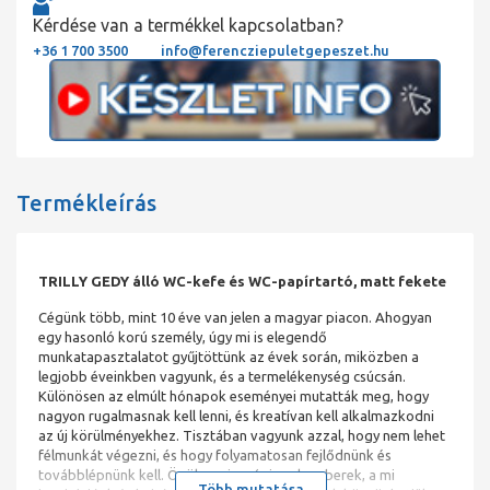
Kérdése van a termékkel kapcsolatban?
+36 1 700 3500
info@ferencziepuletgepeszet.hu
Termékleírás
TRILLY GEDY álló WC-kefe és WC-papírtartó, matt fekete
Cégünk több, mint 10 éve van jelen a magyar piacon. Ahogyan
egy hasonló korú személy, úgy mi is elegendő
munkatapasztalatot gyűjtöttünk az évek során, miközben a
legjobb éveinkben vagyunk, és a termelékenység csúcsán.
Különösen az elmúlt hónapok eseményei mutatták meg, hogy
nagyon rugalmasnak kell lenni, és kreatívan kell alkalmazkodni
az új körülményekhez. Tisztában vagyunk azzal, hogy nem lehet
félmunkát végezni, és hogy folyamatosan fejlődnünk és
továbblépnünk kell. Önök, az iparági szakemberek, a mi
Több mutatása