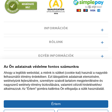
INFORMÁCIÓK
RÓLUNK
EGYÉB INFORMÁCIÓK
Az Ön adatainak védelme fontos számunkra
VÁSÁRLÓI INFORMÁCIÓK
Ahogy a legtöbb weboldal, a miénk is sütiket (cookie-kat) használ a nagyobb
felhasználói élmény érdekében. Ezt látogatóink adatainak elemzésére,
webhelyünk fejlesztésére, személyre szabott tartalom megjelenítésére és
nagyszerű webhely-élmény biztosítására, valamint célzott hirdetésekhez
alkalmazzuk. Az "Értem" gombra kattintva Ön elfogadja a sütik használatát.
Minden jog fenntartva. © Adatkezelés nyilvántartási száma NAIH-
87052/2015.
Értem
Ügyfélszolgálat: +36 1 700 3500