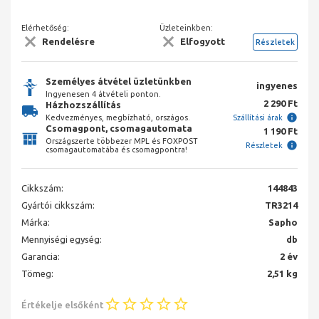
Elérhetőség:
Üzleteinkben:
Rendelésre
Elfogyott
Részletek
Személyes átvétel üzletünkben
ingyenes
Ingyenesen 4 átvételi ponton.
2 290 Ft
Házhozszállítás
Kedvezményes, megbízható, országos.
Szállítási árak
Csomagpont, csomagautomata
1 190 Ft
Országszerte többezer MPL és FOXPOST
Részletek
csomagautomatába és csomagpontra!
Cikkszám:
144843
Gyártói cikkszám:
TR3214
Márka:
Sapho
Mennyiségi egység:
db
Garancia:
2 év
Tömeg:
2,51 kg
Értékelje elsőként