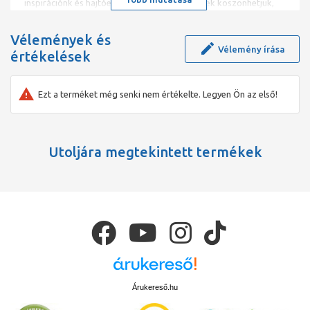
inspirációnk és hajtóerőnk. Különösen Önöknek köszönhetjük,
hogy elértük jelenlegi piaci pozíciónkat
Vélemények és
Vélemény írása
értékelések
Ezt a terméket még senki nem értékelte. Legyen Ön az első!
Utoljára megtekintett termékek
Árukereső.hu