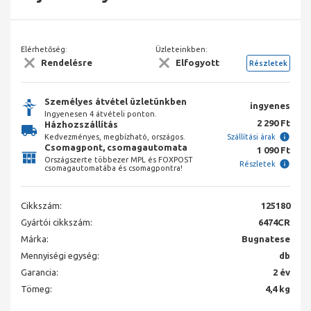
Elérhetőség:
Üzleteinkben:
Rendelésre
Elfogyott
Részletek
Személyes átvétel üzletünkben
ingyenes
Ingyenesen 4 átvételi ponton.
2 290 Ft
Házhozszállítás
Kedvezményes, megbízható, országos.
Szállítási árak
Csomagpont, csomagautomata
1 090 Ft
Országszerte többezer MPL és FOXPOST
Részletek
csomagautomatába és csomagpontra!
Cikkszám:
125180
Gyártói cikkszám:
6474CR
Márka:
Bugnatese
Mennyiségi egység:
db
Garancia:
2 év
Tömeg:
4,4 kg