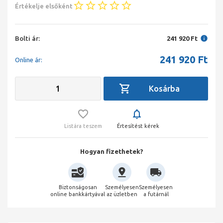
Értékelje elsőként
Bolti ár:
241 920 Ft
241 920
Ft
Online ár:
Listára teszem
Értesítést kérek
Hogyan fizethetek?
Biztonságosan
Személyesen
Személyesen
online bankkártyával
az üzletben
a futárnál