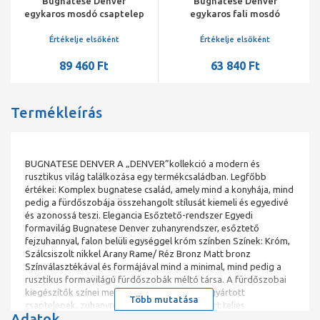
Bugnatese Denver
Bugnatese Denver
egykaros mosdó csaptelep
egykaros fali mosdó
automata lefolyóval króm
csaptelep, falon belüli
egységgel
Értékelje elsőként
Értékelje elsőként
89 460 Ft
63 840 Ft
Termékleírás
BUGNATESE DENVER A „DENVER”kollekció a modern és
rusztikus világ találkozása egy termékcsaládban. Legfőbb
értékei: Komplex bugnatese család, amely mind a konyhája, mind
pedig a fürdőszobája összehangolt stílusát kiemeli és egyedivé
és azonossá teszi. Elegancia Esőztető-rendszer Egyedi
formavilág Bugnatese Denver zuhanyrendszer, esőztető
fejzuhannyal, falon belüli egységgel króm színben Színek: Króm,
Szálcsiszolt nikkel Arany Rame/ Réz Bronz Matt bronz
Színválasztékával és formájával mind a minimal, mind pedig a
rusztikus formavilágú fürdőszobák méltó társa. A fürdőszobai
kiegészítők színei megegyeznek a gyár által gyártott
Több mutatása
csaptelepek, zuhanyrendszerek színeivel, ezért teljes
Adatok
összhangban vannak egymással.