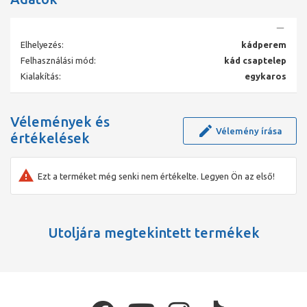
kiemeli és egyedivé és azonossá teszi. Barátságos hangulat és
megjelenés A swarovszky kristályos fogantyú ennél a családnál is
választható, hozzávaló kiegészítőkkel együtt. 8 féle színben
Elhelyezés:
kádperem
kaphatók Esőztető-rendszer Színek: Króm Króm-arany
Szálcsiszolt króm Rame/ Réz Bronz Matt bronz Arany Tuskan
Felhasználási mód:
kád csaptelep
bronz
Kialakítás:
egykaros
Vélemények és
Vélemény írása
értékelések
Ezt a terméket még senki nem értékelte. Legyen Ön az első!
Utoljára megtekintett termékek