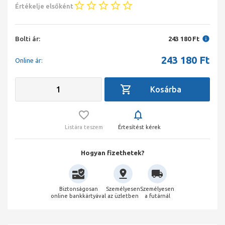
Értékelje elsőként
Bolti ár:
243 180 Ft
243 180
Ft
Online ár:
Listára teszem
Értesítést kérek
Hogyan fizethetek?
Biztonságosan
Személyesen
Személyesen
online bankkártyával
az üzletben
a futárnál