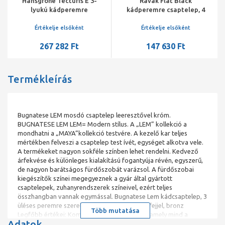
Hansgrohe Tecturis E 3-
Ravak Flat Black
lyukú kádperemre
kádperemre csaptelep, 4
szerelhető csaptelep, sBox
lyukas, kihúzható
króm
zuhanyfejjel, fekete FL
Értékelje elsőként
Értékelje elsőként
026.20
267 282 Ft
147 630 Ft
Termékleírás
Bugnatese LEM mosdó csaptelep leeresztővel króm.
BUGNATESE LEM LEM= Modern stílus. A „LEM” kollekció a
mondhatni a „MAYA”kollekció testvére. A kezelő kar teljes
mértékben felveszi a csaptelep test ívét, egységet alkotva vele.
A termékeket nagyon sokféle színben lehet rendelni. Kedvező
árfekvése és különleges kialakítású fogantyúja révén, egyszerű,
de nagyon barátságos fürdőszobát varázsol. A fürdőszobai
kiegészítők színei megegyeznek a gyár által gyártott
csaptelepek, zuhanyrendszerek színeivel, ezért teljes
összhangban vannak egymással. Bugnatese Lem kádcsaptelep, 3
üléses peremre szerelhető, kihúzható zuhanyfejjel, bronz
Több mutatása
Legfőbb értékei: Komplex bugnatese család, amely mind a
Adatok
konyhája, mind pedig a fürdőszobája összehangolt stílusát