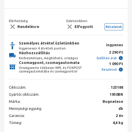
Elérhetőség:
Üzleteinkben:
Rendelésre
Elfogyott
Részletek
Személyes átvétel üzletünkben
ingyenes
Ingyenesen 4 átvételi ponton.
2 290 Ft
Házhozszállítás
Kedvezményes, megbízható, országos.
Szállítási árak
Csomagpont, csomagautomata
1 090 Ft
Országszerte többezer MPL és FOXPOST
Részletek
csomagautomatába és csomagpontra!
Cikkszám:
125188
Gyártói cikkszám:
1950BR
Márka:
Bugnatese
Mennyiségi egység:
db
Garancia:
2 év
Tömeg:
4,6 kg