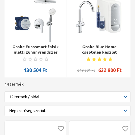
Grohe Eurosmart falsík
Grohe Blue Home
alatti zuhanyrendszer
csaptelep készlet
Tempesta 250
szabályozható
fejzuhannyal (kerek
szénsavadagolóval C
forma), króm
alakú kifolyóval, króm
130 504
Ft
622 900
Ft
649 201
Ft
14 termék