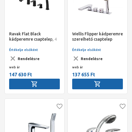
Ravak Flat Black
Wellis Flipper kádperemre
kádperemre csaptelep, 4
szerelhető csaptelep
lyukas, kihúzható
szett
zuhanyfejjel, fekete FL
Értékelje elsőként
Értékelje elsőként
026.20
Rendelésre
Rendelésre
web ár
web ár
147 630 Ft
137 655 Ft