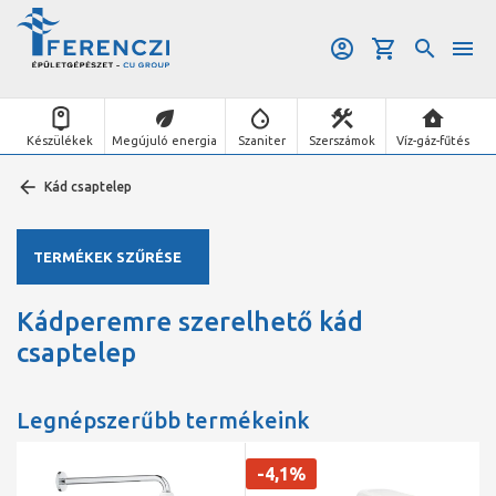
Készülékek
Megújuló energia
Szaniter
Szerszámok
Víz-gáz-fűtés
Kád csaptelep
TERMÉKEK SZŰRÉSE
Kádperemre szerelhető kád
csaptelep
Legnépszerűbb termékeink
-4,1%