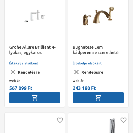
Grohe Allure Brilliant 4-
Bugnatese Lem
lyukas, egykaros
kádperemre szerelhető
kádperemre szerelhető
csaptelep 3 üléses, bronz
csaptelep kombináció
Értékelje elsőként
Értékelje elsőként
Rendelésre
Rendelésre
web ár
web ár
567 099 Ft
243 180 Ft