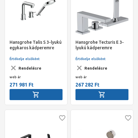
Hansgrohe Talis S 3-lyukú
Hansgrohe Tecturis E 3-
egykaros kádperemre
lyukú kádperemre
szerelhető csaptelep
szerelhető csaptelep,
sBox króm
Értékelje elsőként
Értékelje elsőként
Rendelésre
Rendelésre
web ár
web ár
271 981 Ft
267 282 Ft