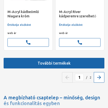
M-Acryl kádbeömlő
M-Acryl River
Niagara króm
kádperemre szerelhető
csaptelep, 3 üléses, króm
Értékelje elsőként
Értékelje elsőként
web ár
web ár
call
call
További termékek
/
2
A megbízható csaptelep – minőség, design
és funkcionalitás egyben