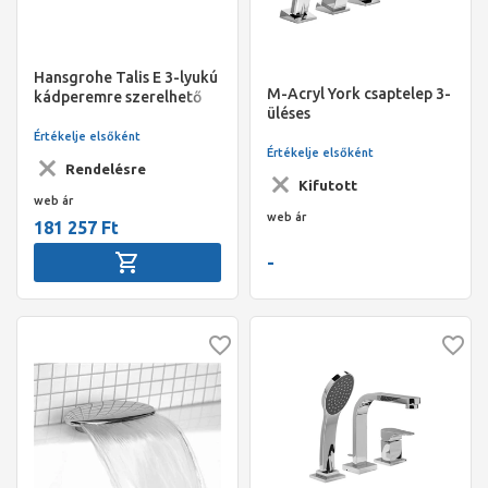
Hansgrohe Talis E 3-lyukú
M-Acryl York csaptelep 3-
kádperemre szerelhető
üléses
csaptelep
Értékelje elsőként
Értékelje elsőként
Rendelésre
Kifutott
web ár
web ár
181 257 Ft
-