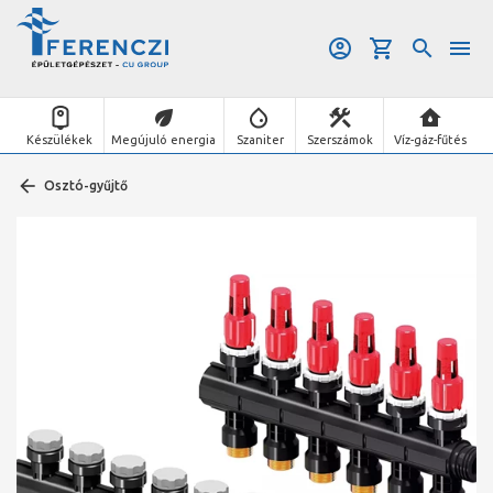
Készülékek
Megújuló energia
Szaniter
Szerszámok
Víz-gáz-fűtés
Osztó-gyűjtő