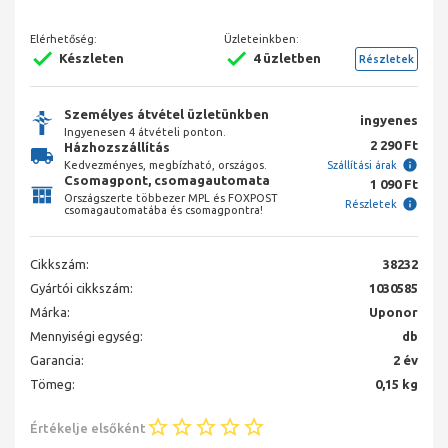
Elérhetőség:
Üzleteinkben:
Készleten
4 üzletben
Részletek
Személyes átvétel üzletünkben
ingyenes
Ingyenesen 4 átvételi ponton.
2 290 Ft
Házhozszállítás
Kedvezményes, megbízható, országos.
Szállítási árak
Csomagpont, csomagautomata
1 090 Ft
Országszerte többezer MPL és FOXPOST
Részletek
csomagautomatába és csomagpontra!
Cikkszám:
38232
Gyártói cikkszám:
1030585
Márka:
Uponor
Mennyiségi egység:
db
Garancia:
2 év
Tömeg:
0,15 kg
Értékelje elsőként