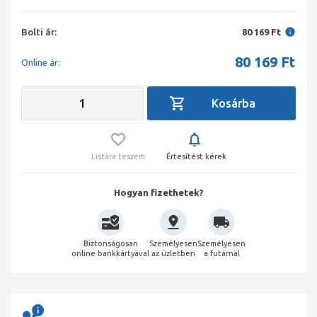
Bolti ár:
80 169 Ft
80 169
Ft
Online ár:
Listára teszem
Értesítést kérek
Hogyan fizethetek?
Biztonságosan
Személyesen
Személyesen
online bankkártyával
az üzletben
a futárnál