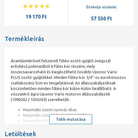
1×3/4"
4×3/4"
Értékelje elsőként
19 170 Ft
57 530 Ft
Termékleírás
Áramlásmérővel felszerelt fűtési osztó-gyűjtő üvegszál
erősítésű polimaidból 6 fűtés kör részére, mely
összecsavarozható és kiegészíthető további Uponor Vario
PLUS osztó-gyűjtőkkel. Minden fűtési kör 3/4"-os eurokónuszos
csatlakozású 5cm-es tengelytávval. Az állásszabályzóknak
köszönhetően minden fűtési kör külön-külön beállítható. A
visszatérő ágra Uponor Vario motoros állásszabályzók
(1090262 / 1030263) szerelhetők.
Maximális üzemi nyomás 6bar.
Maximális üzemi hőmérséklet 60 °C.
Több mutatása
Maximális térfogatáram 3,5 m3/h.
Ajánlott kiegészítő termék: Uponor Vario PLUS osztó-
Letöltések
gyűjtő alapkészlet (1009209)