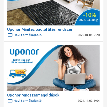
Uponor Minitec padlófűtés rendszer
Havi termékajánló
2022.04.01. 7:20
Uponor rendszermegoldások
Havi termékajánló
2021.11.02. 9:04