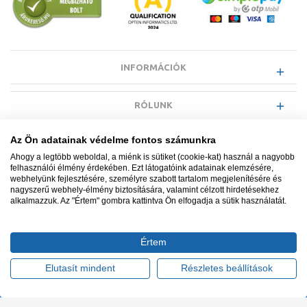
INFORMÁCIÓK
RÓLUNK
Az Ön adatainak védelme fontos számunkra
EGYÉB INFORMÁCIÓK
Ahogy a legtöbb weboldal, a miénk is sütiket (cookie-kat) használ a nagyobb
felhasználói élmény érdekében. Ezt látogatóink adatainak elemzésére,
webhelyünk fejlesztésére, személyre szabott tartalom megjelenítésére és
VÁSÁRLÓI INFORMÁCIÓK
nagyszerű webhely-élmény biztosítására, valamint célzott hirdetésekhez
alkalmazzuk. Az "Értem" gombra kattintva Ön elfogadja a sütik használatát.
Értem
Minden jog fenntartva. © Adatkezelés nyilvántartási száma NAIH-
87052/2015.
Elutasít mindent
Részletes beállítások
Ügyfélszolgálat: +36 1 700 3500
Tervezte és készítette:
Vision-Software, az Octopus 8 ERP