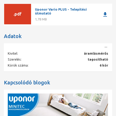
Uponor Vario PLUS - Telepítési
download
útmutató
.pdf
1,78 MB
Adatok
Kivitel:
áramlásmérős
Szerelés:
tagosítható
Körök száma:
6 kör
Kapcsolódó blogok