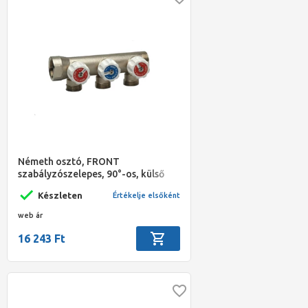
Németh osztó, FRONT
szabályzószelepes, 90°-os, külső
menetes eurokónuszos leágazással,
Készleten
Értékelje elsőként
1" - 3 körös
web ár
16 243 Ft