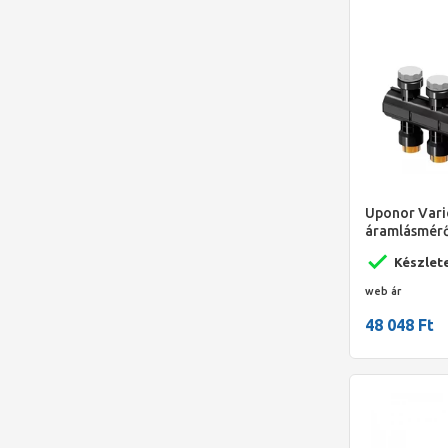
Uponor Vari
áramlásmérő
Készlet
web ár
48 048 Ft