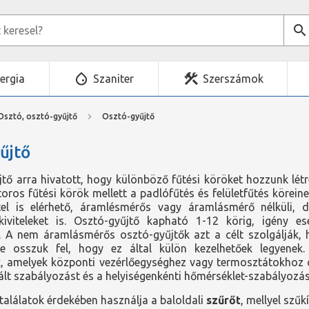
ergia
Szaniter
Szerszámok
Osztó, osztó-gyűjtő
Osztó-gyűjtő
űjtő
tő arra hivatott, hogy különböző fűtési köröket hozzunk lét
oros fűtési körök mellett a padlófűtés és felületfűtés körein
itel is elérhető, áramlésmérős vagy áramlásmérő nélküli, d
kiviteleket is. Osztó-gyűjtő kapható 1-12 körig, igény e
. A nem áramlásmérős osztó-gyűjtők azt a célt szolgálják, 
e osszuk fel, hogy ez által külön kezelhetőek legyenek
k, amelyek központi vezérlőegységhez vagy termosztátokhoz c
lt szabályozást és a helyiségenkénti hőmérséklet-szabályozás
alálatok érdekében használja a baloldali
szűrőt
, mellyel szűk