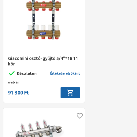
Giacomini osztó-gyűjtő 5/4"*18 11
kör
Készleten
Értékelje elsőként
web ár
91 300 Ft