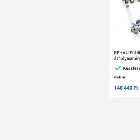
REHAU Fűtők
átfolyásmér
külső menet
Készlet
1380200110
web ár
148 440 Ft