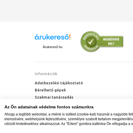
Árukereső.hu
Információk
Adatkezelési tájékoztató
Bérelhető gépek
Szakmai tanácsadás
Technik Cool Pro hőszivattyú tájékoztató
Az Ön adatainak védelme fontos számunkra
Milyen radiátort vegyek?
Ahogy a legtöbb weboldal, a miénk is sütiket (cookie-kat) használ a nagyobb fe
Hőszivattyú kalkulátor
elemzésére, webhelyünk fejlesztésére, személyre szabott tartalom megjeleníté
célzott hirdetésekhez alkalmazzuk. Az "Értem" gombra kattintva Ön elfogadja a s