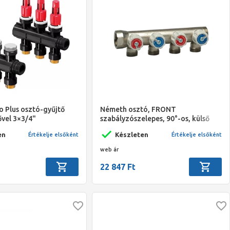
o Plus osztó-gyűjtő
Németh osztó, FRONT
vel 3×3/4"
szabályzószelepes, 90°-os, külső
menetes eurokónuszos leágazással,
en
Készleten
Értékelje elsőként
Értékelje elsőként
1" - 4 körös
web ár
22 847 Ft