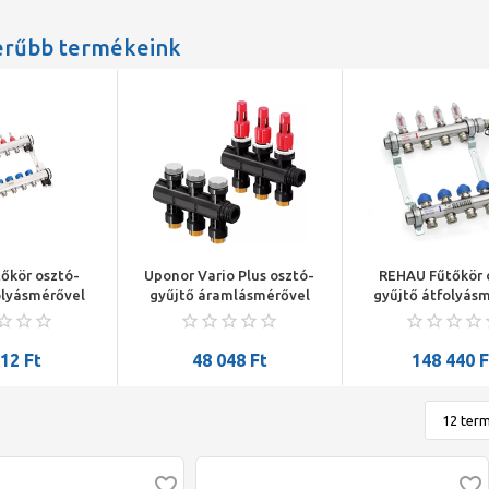
erűbb termékeink
őkör osztó-
Uponor Vario Plus osztó-
REHAU Fűtőkör 
olyásmérővel
gyűjtő áramlásmérővel
gyűjtő átfolyás
CrNi külső
3×3/4"
HKV-D 10 CrNi 
gi anyagszám:
menetes (régi an
501102)
1380200110
012
Ft
48 048
Ft
148 440
F