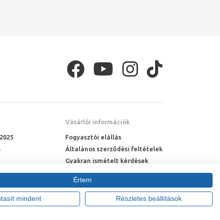
Vásárlói információk
 2025
Fogyasztói elállás
Általános szerződési feltételek
Gyakran ismételt kérdések
Online rendelés menete
Értem
Fizetési feltételek
Házhozszállítás
utasít mindent
Részletes beállítások