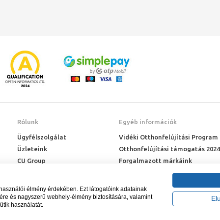
Rólunk
Egyéb információk
Ügyfélszolgálat
Vidéki Otthonfelújítási Program
Üzleteink
Otthonfelújítási támogatás 2024
CU Group
Forgalmazott márkáink
Rólunk
ÉMI engedélyek
Karrier
Letöltések
lhasználói élmény érdekében. Ezt látogatóink adatainak
Adatkezelési kérelem
sére és nagyszerű webhely-élmény biztosítására, valamint
El
ütik használatát.
Blog