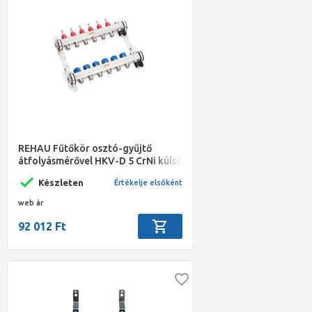
REHAU Fűtőkör osztó-gyűjtő
átfolyásmérővel HKV-D 5 CrNi külső
menetes (régi anyagszám:
Készleten
Értékelje elsőként
13801501102)
web ár
92 012 Ft