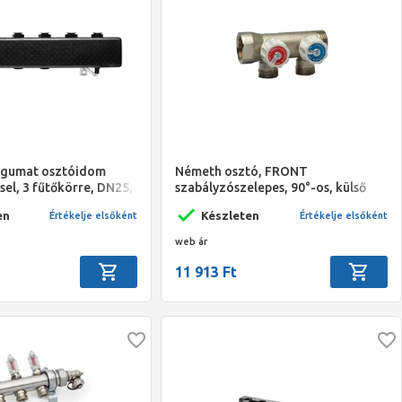
egumat osztóidom
Németh osztó, FRONT
sel, 3 fűtőkörre, DN25,
szabályzószelepes, 90°-os, külső
menetes eurokónuszos leágazással,
en
Készleten
Értékelje elsőként
Értékelje elsőként
1" - 2 körös
web ár
11 913 Ft