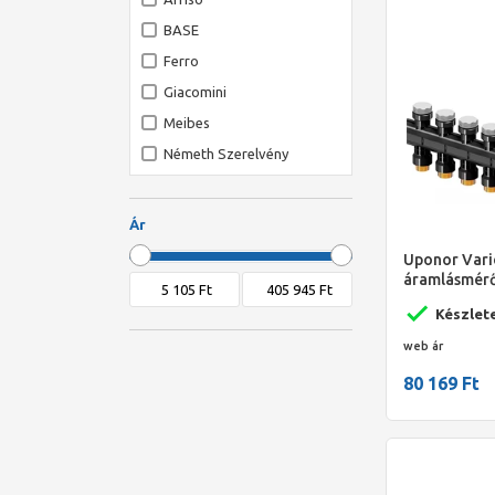
BASE
Ferro
Giacomini
Meibes
Németh Szerelvény
OVENTROP
Rehau
Ár
Technik Therm
Uponor Vari
Uponor
áramlásmérő
VIEGA
Készlet
Vogel und Noot
web ár
Wavin
80 169 Ft