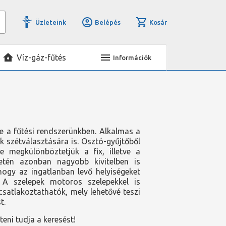
Üzleteink
Belépés
Kosár
Víz-gáz-fűtés
Információk
re a fűtési rendszerünkben. Alkalmas a
ek szétválasztására is. Osztó-gyűjtőből
e megkülönböztetjük a fix, illetve a
setén azonban nagyobb kivitelben is
hogy az ingatlanban levő helyiségeket
. A szelepek motoros szelepekkel is
satlakoztathatók, mely lehetővé teszi
t.
íteni tudja a keresést!