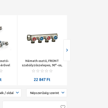
osztó-
Németh osztó, FRONT
Uponor Vario Plus oszt
mérővel
szabályzószelepes, 90°-os,
gyűjtő áramlásmérőve
külső
külső menetes
6×3/4"
yagszám:
eurokónuszos leágazással,
2)
1" - 4 körös
t
22 847
Ft
80 169
Ft