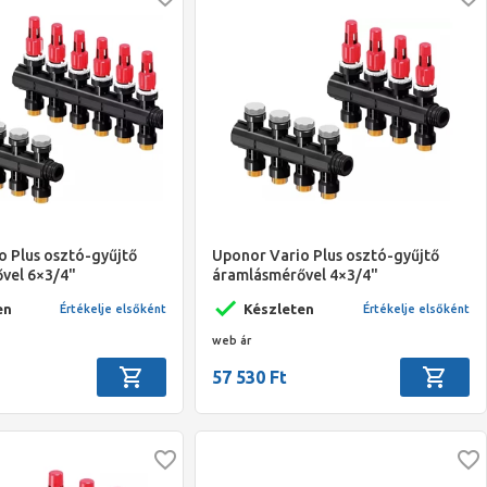
o Plus osztó-gyűjtő
Uponor Vario Plus osztó-gyűjtő
vel 6×3/4"
áramlásmérővel 4×3/4"
en
Készleten
Értékelje elsőként
Értékelje elsőként
web ár
57 530 Ft