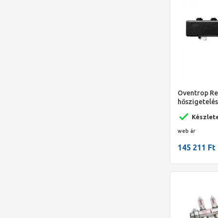
Oventrop R
hőszigetelés
acél
Készlet
web ár
145 211 Ft