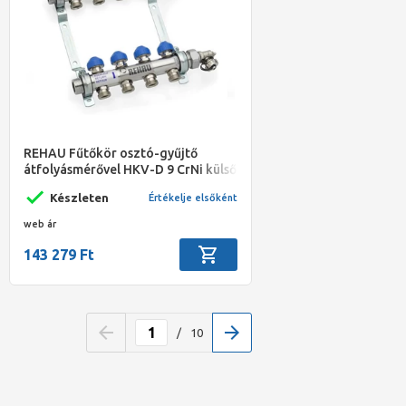
REHAU Fűtőkör osztó-gyűjtő
átfolyásmérővel HKV-D 9 CrNi külső
menetes
Készleten
Értékelje elsőként
web ár
143 279 Ft
/
10