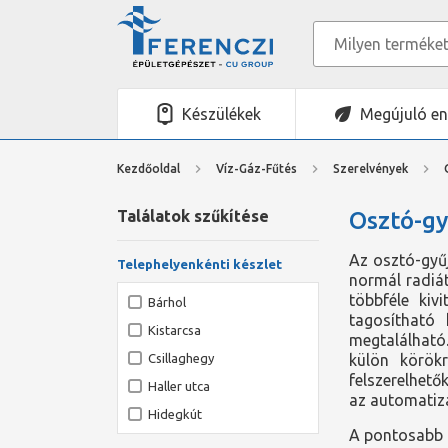
Készülékek
Megújuló en
Kezdőoldal
Víz-Gáz-Fűtés
Szerelvények
Találatok szűkítése
Osztó-gy
Az osztó-gyűj
Telephelyenkénti készlet
normál radiát
többféle kiv
Bárhol
tagosítható 
Kistarcsa
megtalálható
Csillaghegy
külön körökr
felszerelhető
Haller utca
az automatizá
Hidegkút
A pontosabb t