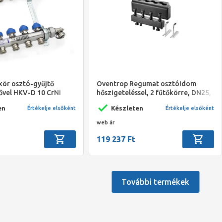
ör osztó-gyűjtő
Oventrop Regumat osztóidom
ővel HKV-D 10 CrNi
hőszigeteléssel, 2 fűtőkörre, DN25,
es (régi anyagszám:
acél
en
Készleten
Értékelje elsőként
Értékelje elsőként
2)
web ár
119 237 Ft
További termékek