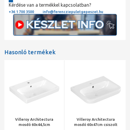
Kérdése van a termékkel kapcsolatban?
+36 1 700 3500
info@ferencziepuletgepeszet.hu
Hasonló termékek
Villeroy Architectura
Villeroy Architectura
mosdó 60x44,5cm
mosdó 60x47cm csiszolt
középen,Négyszög,3
alsó felület, négyszög, 3