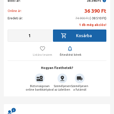
Bolti ár:
36 390 Ft
36 390
Ft
Online ár:
Eredeti ár:
74 900 Ft
(-38 510 Ft)
1 db még akciós!
Listára teszem
Értesítést kérek
Hogyan fizethetek?
Biztonságosan
Személyesen
Személyesen
online bankkártyával
az üzletben
a futárnál