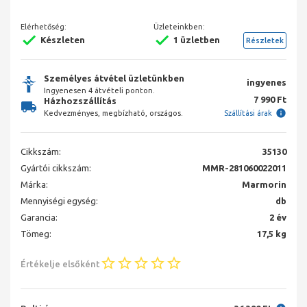
Elérhetőség:
Üzleteinkben:
Készleten
1 üzletben
Részletek
Személyes átvétel üzletünkben
ingyenes
Ingyenesen 4 átvételi ponton.
7 990 Ft
Házhozszállítás
Kedvezményes, megbízható, országos.
Szállítási árak
Cikkszám:
35130
Gyártói cikkszám:
MMR-281060022011
Márka:
Marmorin
Mennyiségi egység:
db
Garancia:
2 év
Tömeg:
17,5 kg
Értékelje elsőként