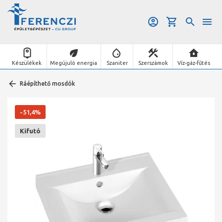
Készülékek
Megújuló energia
Szaniter
Szerszámok
Víz-gáz-fűtés
Ráépíthető mosdók
-51,4%
Kifutó