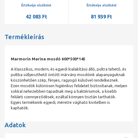
csaplyukfurattal,középső
csaplyukfurattal, középső
Értékelje elsőként
Értékelje elsőként
csaplyukfurat
furat kiütve,fehér CP
42 083 Ft
81 939 Ft
kiütve,túlfolyóval,fehér
Termékleírás
Marmorin Marina mosdó 600*500*145
A klasszikus, modern, és egyedi kialakítású álló, pultra tehető, és
pultba süllyeszthető öntött márvány mosdóink alapanyaguknak
köszönhetően szép, fényes, ragyogó külsővel rendelkeznek.
Ezen mosdók különösen higiénikus felületet biztosítanak, melyen
sokkal nehezebben tapadnak meg a baktériumok, a kisebb
felületi szennyeződések, ezáltal könnyen tisztán tarthatók.
Egyes termékeink egyedi, méretre vágható kivitelben is
kaphatók.
Adatok